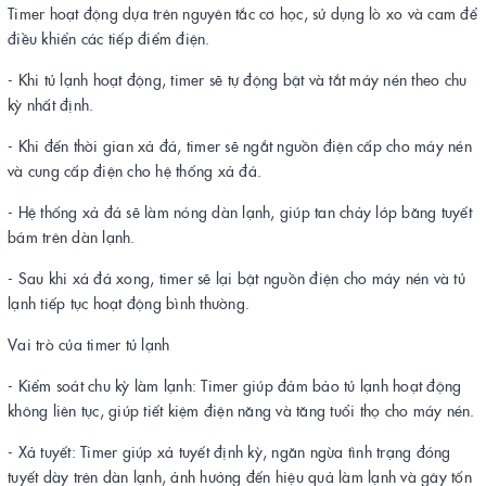
Timer hoạt động dựa trên nguyên tắc cơ học, sử dụng lò xo và cam để
điều khiển các tiếp điểm điện.
- Khi tủ lạnh hoạt động, timer sẽ tự động bật và tắt máy nén theo chu
kỳ nhất định.
- Khi đến thời gian xả đá, timer sẽ ngắt nguồn điện cấp cho máy nén
và cung cấp điện cho hệ thống xả đá.
- Hệ thống xả đá sẽ làm nóng dàn lạnh, giúp tan chảy lớp băng tuyết
bám trên dàn lạnh.
- Sau khi xả đá xong, timer sẽ lại bật nguồn điện cho máy nén và tủ
lạnh tiếp tục hoạt động bình thường.
Vai trò của timer tủ lạnh
- Kiểm soát chu kỳ làm lạnh: Timer giúp đảm bảo tủ lạnh hoạt động
không liên tục, giúp tiết kiệm điện năng và tăng tuổi thọ cho máy nén.
- Xả tuyết: Timer giúp xả tuyết định kỳ, ngăn ngừa tình trạng đóng
tuyết dày trên dàn lạnh, ảnh hưởng đến hiệu quả làm lạnh và gây tốn