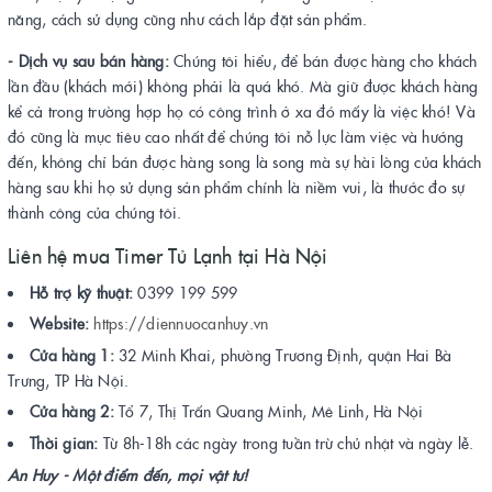
năng, cách sử dụng cũng như cách lắp đặt sản phẩm.
- Dịch vụ sau bán hàng:
Chúng tôi hiểu, để bán được hàng cho khách
lần đầu (khách mới) không phải là quá khó. Mà giữ được khách hàng
kể cả trong trường hợp họ có công trình ở xa đó mấy là việc khó! Và
đó cũng là mục tiêu cao nhất để chúng tôi nỗ lực làm việc và hướng
đến, không chỉ bán được hàng song là song mà sự hài lòng của khách
hàng sau khi họ sử dụng sản phẩm chính là niềm vui, là thước đo sự
thành công của chúng tôi.
Liên hệ mua Timer Tủ Lạnh tại Hà Nội
Hỗ trợ kỹ thuật:
0399 199 599
Website:
https://diennuocanhuy.vn
Cửa hàng 1:
32 Minh Khai, phường Trương Định, quận Hai Bà
Trưng, TP Hà Nội.
Cửa hàng 2:
Tổ 7, Thị Trấn Quang Minh, Mê Linh, Hà Nội
Thời gian:
Từ 8h-18h các ngày trong tuần trừ chủ nhật và ngày lễ.
An Huy - Một điểm đến, mọi vật tư!