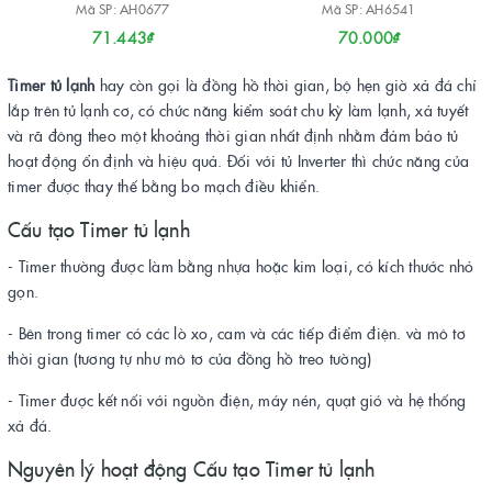
Mã SP: AH0677
Mã SP: AH6541
71.443₫
70.000₫
Timer tủ lạnh
hay còn gọi là đồng hồ thời gian, bộ hẹn giờ xả đá chỉ
lắp trên tủ lạnh cơ, có chức năng kiểm soát chu kỳ làm lạnh, xả tuyết
và rã đông theo một khoảng thời gian nhất định nhằm đảm bảo tủ
hoạt động ổn định và hiệu quả. Đối với tủ Inverter thì chức năng của
timer được thay thế bằng bo mạch điều khiển.
Cấu tạo Timer tủ lạnh
- Timer thường được làm bằng nhựa hoặc kim loại, có kích thước nhỏ
gọn.
- Bên trong timer có các lò xo, cam và các tiếp điểm điện. và mô tơ
thời gian (tương tự như mô tơ của đồng hồ treo tường)
- Timer được kết nối với nguồn điện, máy nén, quạt gió và hệ thống
xả đá.
Nguyên lý hoạt động Cấu tạo Timer tủ lạnh