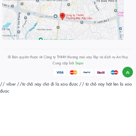
© Bản quyền thuộc về
Công ty TNHH thương mại xây lắp và dịch vụ An Huy
Cung cấp bởi
Sapo
// viber
//từ chỗ này chở đi là xóa được
// từ chỗ này hất lên là xóa
được