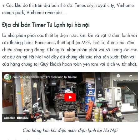
+ Các khu đô thị trên địa bàn thủ đô: Times city, royal city, Vinhome
ocean park, Vinhome riverside...
Địa chỉ bán
Timer Tủ Lạnh
tại hà nội
Là nhà phân phối các
thiết bị điện
nước
kim khí và
vật tư điện lạnh
với
các thương hiệu:
Panasonic
,
thiết bị điện MPE
,
thiết bị điện sino
,
đèn
chiếu sáng rạng đông
. Chúng tôi nhận phân phối với số lượng lớn cho
các dự án tại Hà Nội với đầy đủ chứng chỉ của nhà sản xuất. Đến với
cửa hàng chúng tôi Quý khách hoàn toàn yên tâm với dịch vụ tốt nhất.
Cửa hàng kim khí điện nước điện lạnh tại Hà Nội