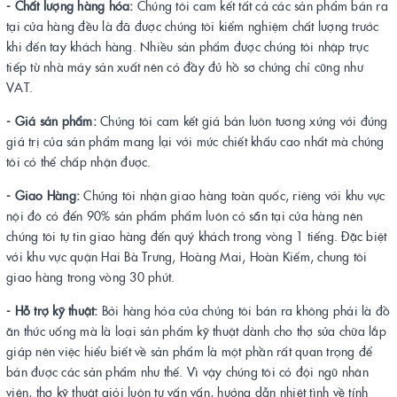
- Chất lượng hàng hóa:
Chúng tôi cam kết tất cả các sản phẩm bán ra
tại cửa hàng đều là đã được chúng tôi kiểm nghiệm chất lượng trước
khi đến tay khách hàng. Nhiều sản phẩm được chúng tôi nhập trực
tiếp từ nhà máy sản xuất nên có đầy đủ hồ sơ chứng chỉ cũng như
VAT.
- Giá sản phẩm:
Chúng tôi cam kết giá bán luôn tương xứng với đúng
giá trị của sản phẩm mang lại với mức chiết khấu cao nhất mà chúng
tôi có thể chấp nhận được.
- Giao Hàng:
Chúng tôi nhận giao hàng toàn quốc, riêng với khu vực
nội đô có đến 90% sản phẩm phẩm luôn có sẵn tại cửa hàng nên
chúng tôi tự tin giao hàng đến quý khách trong vòng 1 tiếng. Đặc biệt
với khu vực quận Hai Bà Trưng, Hoàng Mai, Hoàn Kiếm, chung tôi
giao hàng trong vòng 30 phút.
- Hỗ trợ kỹ thuật:
Bởi hàng hóa của chúng tôi bán ra không phải là đồ
ăn thức uống mà là loại sản phẩm kỹ thuật dành cho thợ sửa chữa lắp
giáp nên việc hiểu biết về sản phẩm là một phần rất quan trọng để
bán được các sản phẩm như thế. Vì vậy chúng tôi có đội ngũ nhân
viên, thợ kỹ thuật giỏi luôn tư vấn vấn, hướng dẫn nhiệt tình về tính