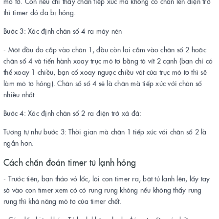
mô tơ. Còn nếu chỉ thấy chân tiếp xúc mà không có chân lên điện trở
thì timer đó đã bị hỏng.
Bước 3: Xác định chân số 4 ra máy nén
- Một đầu đo cắp vào chân 1, đầu còn lại cắm vào chân số 2 hoặc
chân số 4 và tiến hành xoay trục mô tơ bằng tô vít 2 cạnh (bạn chỉ có
thể xoay 1 chiều, bạn cố xoay ngược chiều vát của trục mô tơ thì sẽ
làm mô tơ hỏng). Chân số số 4 sẽ là chân mà tiếp xúc với chân số
nhiều nhất
Bước 4: Xác định chân số 2 ra điện trở xả đá:
Tương tự như bước 3: Thời gian mà chân 1 tiếp xúc với chân số 2 là
ngắn hơn.
Cách chẩn đoán timer tủ lạnh hỏng
- Trước tiên, bạn tháo vỏ lốc, lôi con timer ra, bật tủ lạnh lên, lấy tay
sờ vào con timer xem có có rung rung không nếu không thấy rung
rung thì khả năng mô tơ của timer chết.