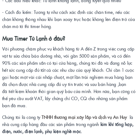
- Các dấu hiệu khác: Tủ lạnh không lạnh, đóng tuyết quá nhiều
- Cách đo kiểm: Tương tự như cách xác định các chân time, nếu các
chân không thông nhau khi bạn xoay trục hoặc không lên điện trở của
chân mô tở thì timer hỏng.
Mua Timer Tủ Lạnh ở đâu?
Với phương châm phục vụ khách hàng từ A đến Z trong việc cung cấp
vật tư sửa chữa bảo dưỡng nhà, với gần 5000 sản phẩm, và có đến
90% các sản phẩm sẵn có tại cửa hàng, chúng tôi đã và đang nỗ lực
hết sức cung cấp đủ tất cả các nhu cầu của quý khách. Chỉ cần 1 cuộc
gọi hoặc một vài cái nhấp chuột, một lần trải nghiệm mua hàng bạn
đã chọn được nhà cung cấp đủ uy tín trước và sau bán hàng ,bạn
đã tiết kiệm khoản thời gian quý báu của mình. Hơn nữa, bạn cũng có
thể yêu cầu xuất VAT, lấy chứng chỉ CO, CQ cho những sản phẩm
bạn đã mua.
Chúng tôi là công ty
TNHH thương mại xây lắp và dịch vụ An Huy
là
nhà cung cấp hàng đầu các sản phẩm trong ngành
kim khí tổng hợp,
điện, nước, điện lạnh, phụ kiện nghề mộc.