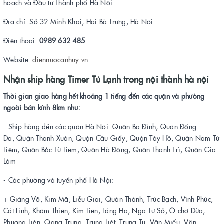
hoạch và Đầu tư Thành phố Hà Nội
Địa chỉ: Số 32 Minh Khai, Hai Bà Trưng, Hà Nội
Điện thoại:
0989 632 485
Website:
diennuocanhuy.vn
Nhận ship hàng Timer Tủ Lạnh trong nội thành hà nội
Thời gian giao hàng hết khoảng 1 tiếng đến các quận và phường
ngoài bán kính 8km như:
- Ship hàng đến các quận Hà Nội: Quận Ba Đình, Quận Đống
Đa, Quận Thanh Xuân, Quận Cầu Giấy, Quận Tây Hồ, Quận Nam Từ
Liêm, Quận Bắc Từ Liêm, Quận Hà Đông, Quận Thanh Trì, Quận Gia
Lâm
- Các phường và tuyến phố Hà Nội:
+ Giảng Võ, Kim Mã, Liễu Giai, Quán Thánh, Trúc Bạch, Vĩnh Phúc,
Cát Linh, Khâm Thiên, Kim Liên, Láng Hạ, Ngã Tư Sở, Ô chợ Dừa,
Phương Liên, Qang Trung, Trung Liệt, Trung Tự, Văn Miếu, Văn