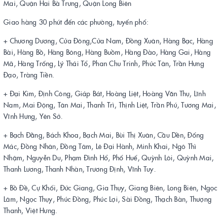
Mai, Quận Hai Bà Trưng, Quận Long Biên
Giao hàng 30 phút đến các phường, tuyến phố:
+ Chương Dương, Cửa Đông,Cửa Nam, Đồng Xuân, Hàng Bạc, Hàng
Bài, Hàng Bồ, Hàng Bông, Hàng Buồm, Hàng Đào, Hàng Gai, Hàng
Mã, Hàng Trống, Lý Thái Tổ, Phan Chu Trinh, Phúc Tân, Trần Hưng
Đạo, Tràng Tiền.
+ Đại Kim, Định Công, Giáp Bát, Hoàng Liệt, Hoàng Văn Thụ, Lĩnh
Nam, Mai Động, Tân Mai, Thanh Trì, Thịnh Liệt, Trần Phú, Tương Mai,
Vĩnh Hưng, Yên Sở.
+ Bạch Đằng, Bách Khoa, Bạch Mai, Bùi Thị Xuân, Cầu Dền, Đống
Mác, Đồng Nhân, Đồng Tâm, Lê Đại Hành, Minh Khai, Ngô Thì
Nhậm, Nguyễn Du, Phạm Đình Hổ, Phố Huế, Quỳnh Lôi, Quỳnh Mai,
Thanh Lương, Thanh Nhàn, Trương Định, Vĩnh Tuy.
+ Bồ Đề, Cự Khối, Đức Giang, Gia Thụy, Giang Biên, Long Biên, Ngọc
Lâm, Ngọc Thụy, Phúc Đồng, Phúc Lợi, Sài Đồng, Thạch Bàn, Thượng
Thanh, Việt Hưng.