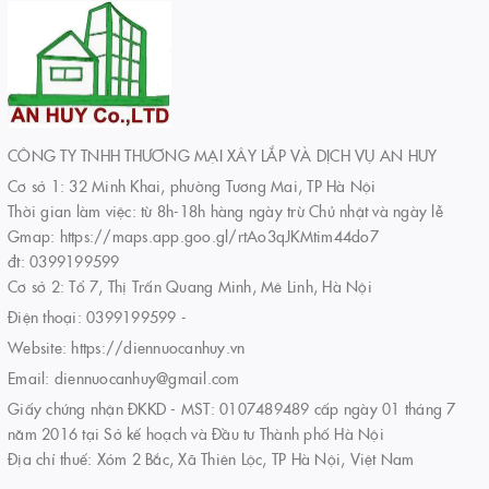
CÔNG TY TNHH THƯƠNG MẠI XÂY LẮP VÀ DỊCH VỤ AN HUY
Cơ sở 1: 32 Minh Khai, phường Tương Mai, TP Hà Nội
Thời gian làm việc: từ 8h-18h hàng ngày trừ Chủ nhật và ngày lễ
Gmap: https://maps.app.goo.gl/rtAo3qJKMtim44do7
đt: 0399199599
Cơ sở 2: Tổ 7, Thị Trấn Quang Minh, Mê Linh, Hà Nội
Điện thoại:
0399199599
-
Website:
https://diennuocanhuy.vn
Email:
diennuocanhuy@gmail.com
Giấy chứng nhận ĐKKD - MST: 0107489489 cấp ngày 01 tháng 7
năm 2016 tại Sở kế hoạch và Đầu tư Thành phố Hà Nội
Địa chỉ thuế: Xóm 2 Bắc, Xã Thiên Lộc, TP Hà Nội, Việt Nam