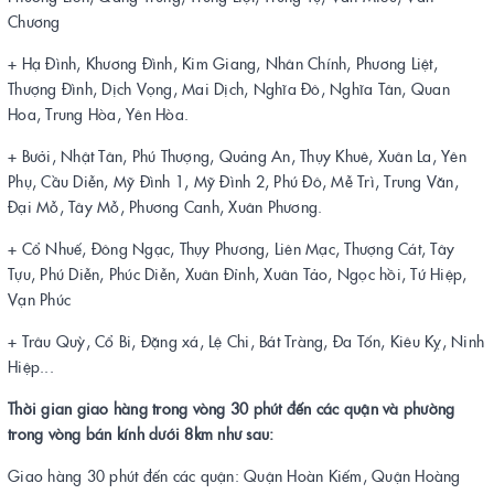
Chương
+ Hạ Đình, Khương Đình, Kim Giang, Nhân Chính, Phương Liệt,
Thượng Đình, Dịch Vọng, Mai Dịch, Nghĩa Đô, Nghĩa Tân, Quan
Hoa, Trung Hòa, Yên Hòa.
+ Bưởi, Nhật Tân, Phú Thượng, Quảng An, Thụy Khuê, Xuân La, Yên
Phụ, Cầu Diễn, Mỹ Đình 1, Mỹ Đình 2, Phú Đô, Mễ Trì, Trung Văn,
Đại Mỗ, Tây Mỗ, Phương Canh, Xuân Phương.
+ Cổ Nhuế, Đông Ngạc, Thụy Phương, Liên Mạc, Thượng Cát, Tây
Tựu, Phú Diễn, Phúc Diễn, Xuân Đỉnh, Xuân Tảo, Ngọc hồi, Tứ Hiệp,
Vạn Phúc
+ Trâu Quỳ, Cổ Bi, Đặng xá, Lệ Chi, Bát Tràng, Đa Tốn, Kiêu Kỵ, Ninh
Hiệp...
Thời gian giao hàng trong vòng 30 phút đến các quận và phường
trong vòng bán kính dưới 8km như sau:
Giao hàng 30 phút đến các quận: Quận Hoàn Kiếm, Quận Hoàng