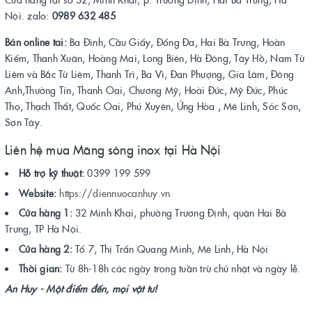
Nội. zalo:
0989 632 485
Bán online tai:
Ba Đình, Cầu Giấy, Đống Đa, Hai Bà Trưng, Hoàn
Kiếm, Thanh Xuân, Hoàng Mai, Long Biên, Hà Đông, Tây Hồ, Nam Từ
Liêm và Bắc Từ Liêm, Thanh Trì, Ba Vì, Đan Phượng, Gia Lâm, Đông
Anh,Thường Tín, Thanh Oai, Chương Mỹ, Hoài Đức, Mỹ Đức, Phúc
Thọ, Thạch Thất, Quốc Oai, Phú Xuyên, Ứng Hòa , Mê Linh, Sóc Sơn,
Sơn Tây.
Liên hệ mua Măng sông inox tại Hà Nội
Hỗ trợ kỹ thuật:
0399 199 599
Website:
https://diennuocanhuy.vn
Cửa hàng 1:
32 Minh Khai, phường Trương Định, quận Hai Bà
Trưng, TP Hà Nội.
Cửa hàng 2:
Tổ 7, Thị Trấn Quang Minh, Mê Linh, Hà Nội
Thời gian:
Từ 8h-18h các ngày trong tuần trừ chủ nhật và ngày lễ.
An Huy - Một điểm đến, mọi vật tư!