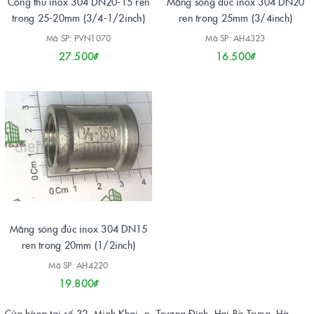
Công thu inox 304 DN20-15 ren
Măng sông đúc inox 304 DN20
trong 25-20mm (3/4-1/2inch)
ren trong 25mm (3/4inch)
Mã SP: PVN1070
Mã SP: AH4323
27.500₫
16.500₫
Măng sông đúc inox 304 DN15
ren trong 20mm (1/2inch)
Mã SP: AH4220
19.800₫
Cửa hàng tại số 32, Minh Khai, p. Trương Định, Hai Bà Trưng, Hà