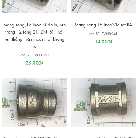
Măng sông, Lơ inox 304 xin, ren
Măng sông 15 inox304 tốt BA
trong 12 (ống 21, DN15) - nối
Mã SP: PVN8041
ren thẳng- vặn thoải mái không
14.000₫
vỡ
Mã SP: PVN8260
35.000₫