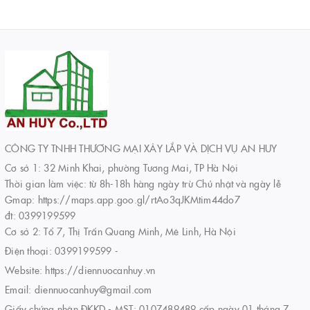
CÔNG TY TNHH THƯƠNG MẠI XÂY LẮP VÀ DỊCH VỤ AN HUY
Cơ sở 1: 32 Minh Khai, phường Tương Mai, TP Hà Nội
Thời gian làm việc: từ 8h-18h hàng ngày trừ Chủ nhật và ngày lễ
Gmap: https://maps.app.goo.gl/rtAo3qJKMtim44do7
đt: 0399199599
Cơ sở 2: Tổ 7, Thị Trấn Quang Minh, Mê Linh, Hà Nội
Điện thoại:
0399199599
-
Website:
https://diennuocanhuy.vn
Email:
diennuocanhuy@gmail.com
Giấy chứng nhận ĐKKD - MST: 0107489489 cấp ngày 01 tháng 7