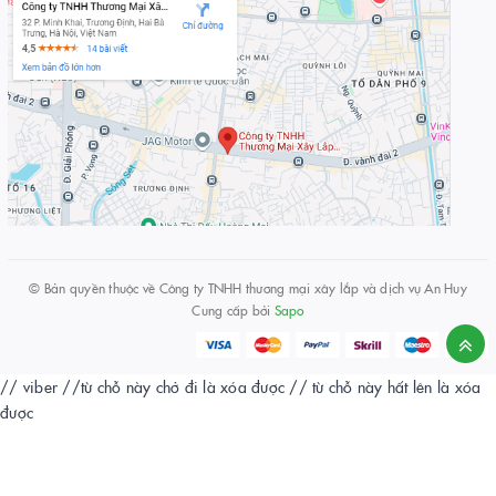
© Bản quyền thuộc về
Công ty TNHH thương mại xây lắp và dịch vụ An Huy
Cung cấp bởi
Sapo
// viber
//từ chỗ này chở đi là xóa được
// từ chỗ này hất lên là xóa
được