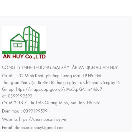
CÔNG TY TNHH THƯƠNG MẠI XÂY LẮP VÀ DỊCH VỤ AN HUY
Cơ sở 1: 32 Minh Khai, phường Tương Mai, TP Hà Nội
Thời gian làm việc: từ 8h-18h hàng ngày trừ Chủ nhật và ngày lễ
Gmap: https://maps.app.goo.gl/rtAo3qJKMtim44do7
đt: 0399199599
Cơ sở 2: Tổ 7, Thị Trấn Quang Minh, Mê Linh, Hà Nội
Điện thoại:
0399199599
-
Website:
https://diennuocanhuy.vn
Email:
diennuocanhuy@gmail.com