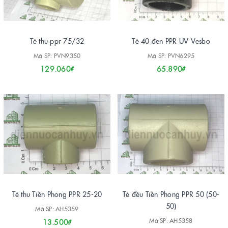
Tê thu ppr 75/32
Tê 40 đen PPR UV Vesbo
Mã SP: PVN9350
Mã SP: PVN6295
129.060₫
65.890₫
Tê thu Tiền Phong PPR 25-20
Tê đều Tiền Phong PPR 50 (50-
50)
Mã SP: AH5359
Mã SP: AH5358
13.500₫