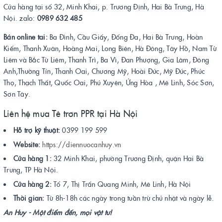
Cửa hàng tại số 32, Minh Khai, p. Trương Định, Hai Bà Trưng, Hà
Nội. zalo:
0989 632 485
Bán online tai:
Ba Đình, Cầu Giấy, Đống Đa, Hai Bà Trưng, Hoàn
Kiếm, Thanh Xuân, Hoàng Mai, Long Biên, Hà Đông, Tây Hồ, Nam Từ
Liêm và Bắc Từ Liêm, Thanh Trì, Ba Vì, Đan Phượng, Gia Lâm, Đông
Anh,Thường Tín, Thanh Oai, Chương Mỹ, Hoài Đức, Mỹ Đức, Phúc
Thọ, Thạch Thất, Quốc Oai, Phú Xuyên, Ứng Hòa , Mê Linh, Sóc Sơn,
Sơn Tây.
Liên hệ mua Tê trơn PPR tại Hà Nội
Hỗ trợ kỹ thuật:
0399 199 599
Website:
https://diennuocanhuy.vn
Cửa hàng 1:
32 Minh Khai, phường Trương Định, quận Hai Bà
Trưng, TP Hà Nội.
Cửa hàng 2:
Tổ 7, Thị Trấn Quang Minh, Mê Linh, Hà Nội
Thời gian:
Từ 8h-18h các ngày trong tuần trừ chủ nhật và ngày lễ.
An Huy - Một điểm đến, mọi vật tư!