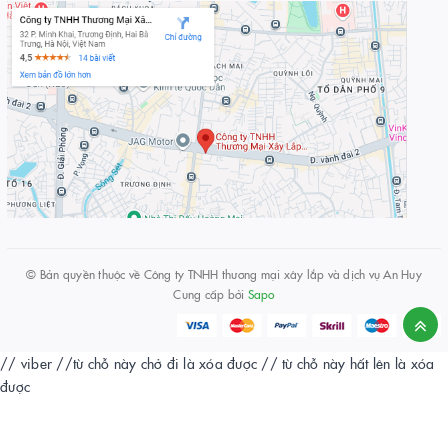
© Bản quyền thuộc về
Công ty TNHH thương mại xây lắp và dịch vụ An Huy
Cung cấp bởi
Sapo
// viber
//từ chỗ này chở đi là xóa được
// từ chỗ này hất lên là xóa
được