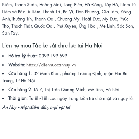
Kiếm, Thanh Xuân, Hoàng Mai, Long Biên, Hà Đông, Tây Hồ, Nam Từ
Liêm và Bắc Từ Liêm, Thanh Trì, Ba Vì, Đan Phượng, Gia Lâm, Đông
Anh,Thường Tín, Thanh Oai, Chương Mỹ, Hoài Đức, Mỹ Đức, Phúc
Thọ, Thạch Thất, Quốc Oai, Phú Xuyên, Ứng Hòa , Mê Linh, Sóc Sơn,
Sơn Tây.
Liên hệ mua Tắc kê sắt chịu lực tại Hà Nội
Hỗ trợ kỹ thuật:
0399 199 599
Website:
https://diennuocanhuy.vn
Cửa hàng 1:
32 Minh Khai, phường Trương Định, quận Hai Bà
Trưng, TP Hà Nội.
Cửa hàng 2:
Tổ 7, Thị Trấn Quang Minh, Mê Linh, Hà Nội
Thời gian:
Từ 8h-18h các ngày trong tuần trừ chủ nhật và ngày lễ.
An Huy - Một điểm đến, mọi vật tư!