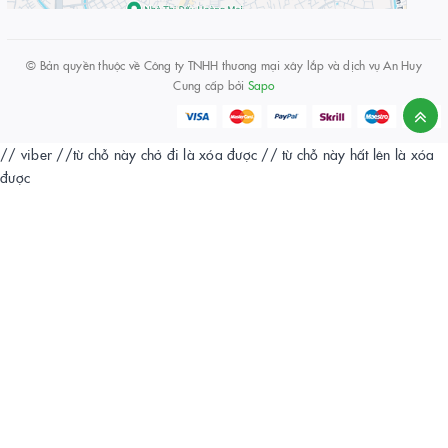
© Bản quyền thuộc về
Công ty TNHH thương mại xây lắp và dịch vụ An Huy
Cung cấp bởi
Sapo
// viber
//từ chỗ này chở đi là xóa được
// từ chỗ này hất lên là xóa
được