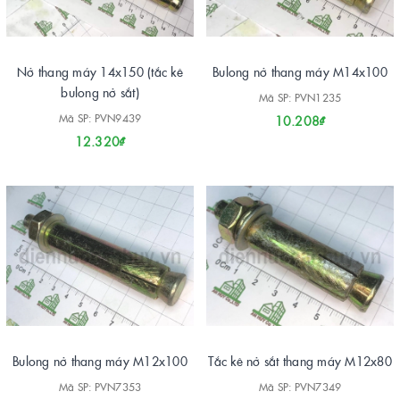
Nở thang máy 14x150 (tắc kê
Bulong nở thang máy M14x100
bulong nở sắt)
Mã SP: PVN1235
Mã SP: PVN9439
10.208₫
12.320₫
Bulong nở thang máy M12x100
Tắc kê nở sắt thang máy M12x80
Mã SP: PVN7353
Mã SP: PVN7349