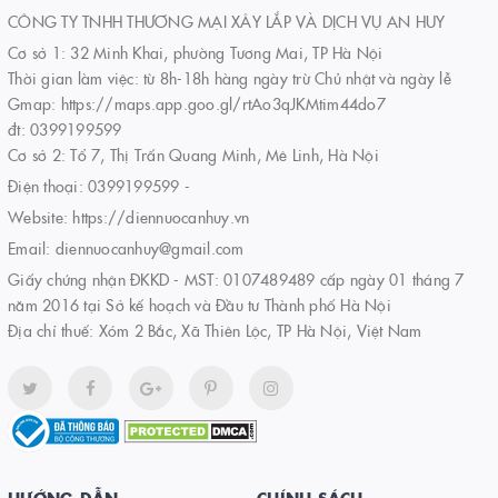
CÔNG TY TNHH THƯƠNG MẠI XÂY LẮP VÀ DỊCH VỤ AN HUY
Cơ sở 1: 32 Minh Khai, phường Tương Mai, TP Hà Nội
Thời gian làm việc: từ 8h-18h hàng ngày trừ Chủ nhật và ngày lễ
Gmap: https://maps.app.goo.gl/rtAo3qJKMtim44do7
đt: 0399199599
Cơ sở 2: Tổ 7, Thị Trấn Quang Minh, Mê Linh, Hà Nội
Điện thoại:
0399199599
-
Website:
https://diennuocanhuy.vn
Email:
diennuocanhuy@gmail.com
Giấy chứng nhận ĐKKD - MST: 0107489489 cấp ngày 01 tháng 7
năm 2016 tại Sở kế hoạch và Đầu tư Thành phố Hà Nội
Địa chỉ thuế: Xóm 2 Bắc, Xã Thiên Lộc, TP Hà Nội, Việt Nam