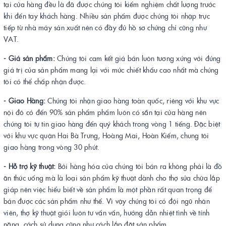
tại cửa hàng đều là đã được chúng tôi kiểm nghiệm chất lượng trước
khi đến tay khách hàng. Nhiều sản phẩm được chúng tôi nhập trực
tiếp từ nhà máy sản xuất nên có đầy đủ hồ sơ chứng chỉ cũng như
VAT.
- Giá sản phẩm:
Chúng tôi cam kết giá bán luôn tương xứng với đúng
giá trị của sản phẩm mang lại với mức chiết khấu cao nhất mà chúng
tôi có thể chấp nhận được.
- Giao Hàng:
Chúng tôi nhận giao hàng toàn quốc, riêng với khu vực
nội đô có đến 90% sản phẩm phẩm luôn có sẵn tại cửa hàng nên
chúng tôi tự tin giao hàng đến quý khách trong vòng 1 tiếng. Đặc biệt
với khu vực quận Hai Bà Trưng, Hoàng Mai, Hoàn Kiếm, chung tôi
giao hàng trong vòng 30 phút.
- Hỗ trợ kỹ thuật:
Bởi hàng hóa của chúng tôi bán ra không phải là đồ
ăn thức uống mà là loại sản phẩm kỹ thuật dành cho thợ sửa chữa lắp
giáp nên việc hiểu biết về sản phẩm là một phần rất quan trọng để
bán được các sản phẩm như thế. Vì vậy chúng tôi có đội ngũ nhân
viên, thợ kỹ thuật giỏi luôn tư vấn vấn, hướng dẫn nhiệt tình về tính
năng, cách sử dụng cũng như cách lắp đặt sản phẩm.