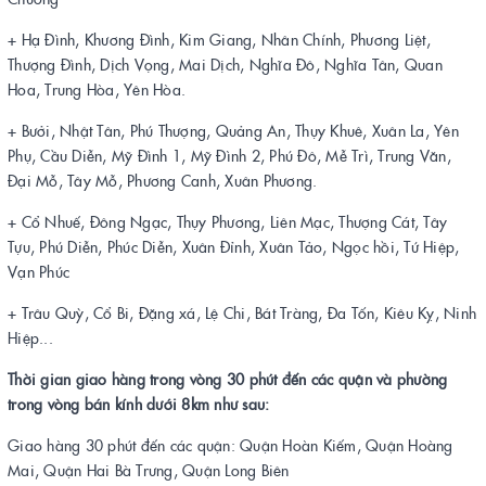
+ Hạ Đình, Khương Đình, Kim Giang, Nhân Chính, Phương Liệt,
Thượng Đình, Dịch Vọng, Mai Dịch, Nghĩa Đô, Nghĩa Tân, Quan
Hoa, Trung Hòa, Yên Hòa.
+ Bưởi, Nhật Tân, Phú Thượng, Quảng An, Thụy Khuê, Xuân La, Yên
Phụ, Cầu Diễn, Mỹ Đình 1, Mỹ Đình 2, Phú Đô, Mễ Trì, Trung Văn,
Đại Mỗ, Tây Mỗ, Phương Canh, Xuân Phương.
+ Cổ Nhuế, Đông Ngạc, Thụy Phương, Liên Mạc, Thượng Cát, Tây
Tựu, Phú Diễn, Phúc Diễn, Xuân Đỉnh, Xuân Tảo, Ngọc hồi, Tứ Hiệp,
Vạn Phúc
+ Trâu Quỳ, Cổ Bi, Đặng xá, Lệ Chi, Bát Tràng, Đa Tốn, Kiêu Kỵ, Ninh
Hiệp...
Thời gian giao hàng trong vòng 30 phút đến các quận và phường
trong vòng bán kính dưới 8km như sau:
Giao hàng 30 phút đến các quận: Quận Hoàn Kiếm, Quận Hoàng
Mai, Quận Hai Bà Trưng, Quận Long Biên