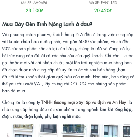
Mã SP: AH0696
Mã SP: PVN1153
23.100₫
20.420₫
Mua Dây Đèn Bình Nóng Lạnh ở đâu?
Với phương châm phục vụ khách hàng từ A đến Z trong việc cung cấp
vật tư sửa chữa bảo dưỡng nhà, với gần 5000 sản phẩm, và có đến
90% các sản phẩm sẵn có tại cửa hàng, chúng tôi đã và đang nỗ lực
hết sức cung cấp đủ tất cả các nhu cầu của quý khách. Chỉ cần 1 cuộc
gọi hoặc một vài cái nhấp chuột, một lần trải nghiệm mua hàng bạn
đã chọn được nhà cung cấp đủ uy tín trước và sau bán hàng ,bạn
đã tiết kiệm khoản thời gian quý báu của mình. Hơn nữa, bạn cũng có
thể yêu cầu xuất VAT, lấy chứng chỉ CO, CQ cho những sản phẩm
bạn đã mua.
Chúng tôi là công ty
TNHH thương mại xây lắp và dịch vụ An Huy
là
nhà cung cấp hàng đầu các sản phẩm trong ngành
kim khí tổng hợp,
điện, nước, điện lạnh, phụ kiện nghề mộc.