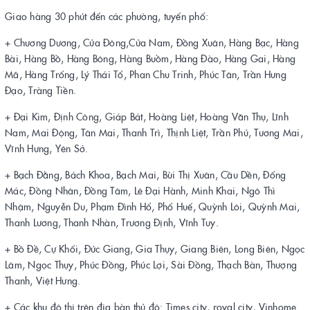
Giao hàng 30 phút đến các phường, tuyến phố:
+ Chương Dương, Cửa Đông,Cửa Nam, Đồng Xuân, Hàng Bạc, Hàng
Bài, Hàng Bồ, Hàng Bông, Hàng Buồm, Hàng Đào, Hàng Gai, Hàng
Mã, Hàng Trống, Lý Thái Tổ, Phan Chu Trinh, Phúc Tân, Trần Hưng
Đạo, Tràng Tiền.
+ Đại Kim, Định Công, Giáp Bát, Hoàng Liệt, Hoàng Văn Thụ, Lĩnh
Nam, Mai Động, Tân Mai, Thanh Trì, Thịnh Liệt, Trần Phú, Tương Mai,
Vĩnh Hưng, Yên Sở.
+ Bạch Đằng, Bách Khoa, Bạch Mai, Bùi Thị Xuân, Cầu Dền, Đống
Mác, Đồng Nhân, Đồng Tâm, Lê Đại Hành, Minh Khai, Ngô Thì
Nhậm, Nguyễn Du, Phạm Đình Hổ, Phố Huế, Quỳnh Lôi, Quỳnh Mai,
Thanh Lương, Thanh Nhàn, Trương Định, Vĩnh Tuy.
+ Bồ Đề, Cự Khối, Đức Giang, Gia Thụy, Giang Biên, Long Biên, Ngọc
Lâm, Ngọc Thụy, Phúc Đồng, Phúc Lợi, Sài Đồng, Thạch Bàn, Thượng
Thanh, Việt Hưng.
+ Các khu đô thị trên địa bàn thủ đô: Times city, royal city, Vinhome