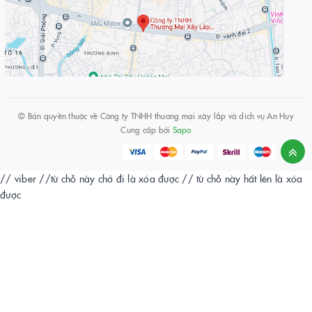
© Bản quyền thuộc về
Công ty TNHH thương mại xây lắp và dịch vụ An Huy
Cung cấp bởi
Sapo
// viber
//từ chỗ này chở đi là xóa được
// từ chỗ này hất lên là xóa
được