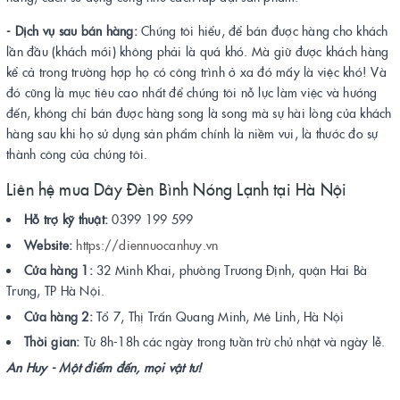
- Dịch vụ sau bán hàng:
Chúng tôi hiểu, để bán được hàng cho khách
lần đầu (khách mới) không phải là quá khó. Mà giữ được khách hàng
kể cả trong trường hợp họ có công trình ở xa đó mấy là việc khó! Và
đó cũng là mục tiêu cao nhất để chúng tôi nỗ lực làm việc và hướng
đến, không chỉ bán được hàng song là song mà sự hài lòng của khách
hàng sau khi họ sử dụng sản phẩm chính là niềm vui, là thước đo sự
thành công của chúng tôi.
Liên hệ mua Dây Đèn Bình Nóng Lạnh tại Hà Nội
Hỗ trợ kỹ thuật:
0399 199 599
Website:
https://diennuocanhuy.vn
Cửa hàng 1:
32 Minh Khai, phường Trương Định, quận Hai Bà
Trưng, TP Hà Nội.
Cửa hàng 2:
Tổ 7, Thị Trấn Quang Minh, Mê Linh, Hà Nội
Thời gian:
Từ 8h-18h các ngày trong tuần trừ chủ nhật và ngày lễ.
An Huy - Một điểm đến, mọi vật tư!