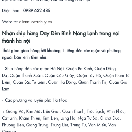
Điện thoại:
0989 632 485
Website:
diennuocanhuy.vn
Nhận ship hàng Dây Đèn Bình Nóng Lạnh trong nội
thành hà nội
Thời gian giao hàng hết khoảng 1 tiếng đến các quận và phường
ngoài bán kính 8km như:
- Ship hàng đến các quận Hà Nội: Quận Ba Đình, Quận Đống
Đa, Quận Thanh Xuân, Quận Cầu Giấy, Quận Tây Hồ, Quận Nam Từ
Liêm, Quận Bắc Từ Liêm, Quận Hà Đông, Quận Thanh Trì, Quận Gia
Lâm
- Các phường và tuyến phố Hà Nội:
+ Giảng Võ, Kim Mã, Liễu Giai, Quán Thánh, Trúc Bạch, Vĩnh Phúc,
Cát Linh, Khâm Thiên, Kim Liên, Láng Hạ, Ngã Tư Sở, Ô chợ Dừa,
Phương Liên, Qang Trung, Trung Liệt, Trung Tự, Văn Miếu, Văn
Chương