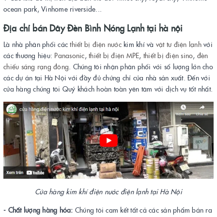
ocean park, Vinhome riverside...
Địa chỉ bán
Dây Đèn Bình Nóng Lạnh tại hà nội
Là nhà phân phối các
thiết bị điện
nước
kim khí và
vật tư điện lạnh
với
các thương hiệu:
Panasonic
,
thiết bị điện MPE
,
thiết bị điện sino
,
đèn
chiếu sáng rạng đông
. Chúng tôi nhận phân phối với số lượng lớn cho
các dự án tại Hà Nội với đầy đủ chứng chỉ của nhà sản xuất. Đến với
cửa hàng chúng tôi Quý khách hoàn toàn yên tâm với dịch vụ tốt nhất.
Cửa hàng kim khí điện nước điện lạnh tại Hà Nội
- Chất lượng hàng hóa:
Chúng tôi cam kết tất cả các sản phẩm bán ra