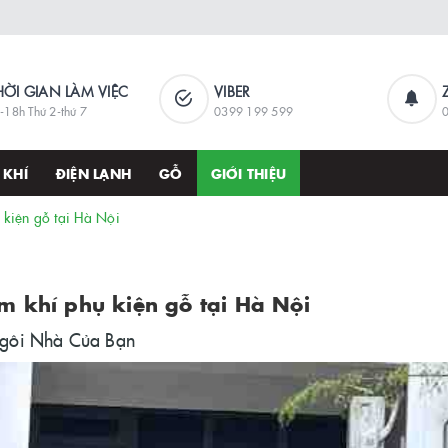
HỜI GIAN LÀM VIỆC
VIBER
-18h Thứ 2-thứ 7
0399 199 599
 KHÍ
ĐIỆN LẠNH
GỖ
GIỚI THIỆU
 kiện gỗ tại Hà Nội
m khí phụ kiện gỗ tại Hà Nội
Ngôi Nhà Của Bạn