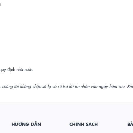
i.
 quy định nhà nước
, chúng tôi không chặn số lạ và sẽ trả lời tin nhắn vào ngày hôm sau. Xi
HƯỚNG DẪN
CHÍNH SÁCH
B