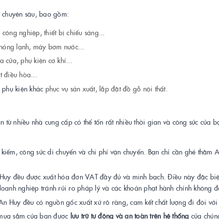
 chuyên sâu, bao gồm:
à
công nghiệp
,
thiết bị chiếu sáng
...
nóng lạnh
,
máy bơm nước
...
a cửa
,
phụ kiện cơ khí.
..
t điều hòa
...
 phụ kiện khác
phục vụ sản xuất,
lắp đặt đồ gỗ nội thất.
ơn từ nhiều nhà cung cấp có thể tốn rất nhiều thời gian và công sức của
ìm kiếm, công sức di chuyển và chi phí vận chuyển. Bạn chỉ cần ghé thăm
Huy đều được xuất hóa đơn VAT đầy đủ và minh bạch. Điều này đặc biệt
doanh nghiệp tránh rủi ro pháp lý và các khoản phạt hành chính không đ
An Huy đều có nguồn gốc xuất xứ rõ ràng, cam kết chất lượng đi đôi với 
ử mua sắm của bạn được
lưu trữ tự động và an toàn trên hệ thống
của chúng