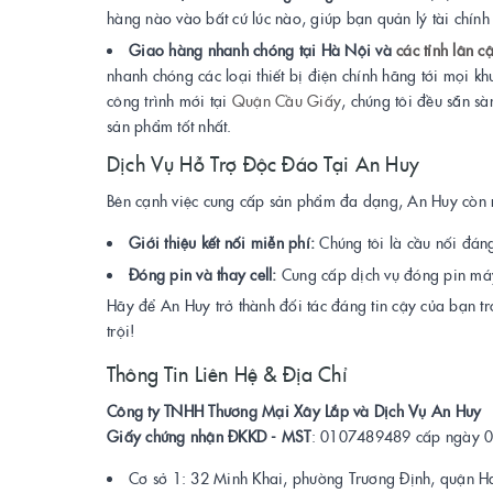
hàng nào vào bất cứ lúc nào, giúp bạn quản lý tài chín
Giao hàng nhanh chóng tại Hà Nội và
các tỉnh lân c
nhanh chóng các loại thiết bị điện chính hãng tới mọi kh
công trình mới tại
Quận Cầu Giấy
, chúng tôi đều sẵn s
sản phẩm tốt nhất.
Dịch Vụ Hỗ Trợ Độc Đáo Tại An Huy
Bên cạnh việc cung cấp sản phẩm đa dạng, An Huy còn ma
Giới thiệu kết nối miễn phí:
Chúng tôi là cầu nối đáng
Đóng pin và thay cell:
Cung cấp dịch vụ đóng pin máy k
Hãy để An Huy trở thành đối tác đáng tin cậy của bạn tr
trội!
Thông Tin Liên Hệ & Địa Chỉ
Công ty TNHH Thương Mại Xây Lắp và Dịch Vụ An Huy
Giấy chứng nhận ĐKKD - MST
: 0107489489 cấp ngày 01
Cơ sở 1: 32 Minh Khai, phường Trương Định, quận Ha