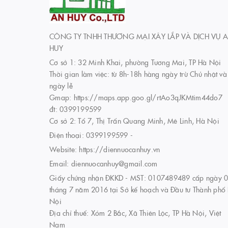
CÔNG TY TNHH THƯƠNG MẠI XÂY LẮP VÀ DỊCH VỤ 
HUY
Cơ sở 1: 32 Minh Khai, phường Tương Mai, TP Hà Nội
Thời gian làm việc: từ 8h-18h hàng ngày trừ Chủ nhật và
ngày lễ
Gmap: https://maps.app.goo.gl/rtAo3qJKMtim44do7
đt: 0399199599
Cơ sở 2: Tổ 7, Thị Trấn Quang Minh, Mê Linh, Hà Nội
Điện thoại:
0399199599
-
Website:
https://diennuocanhuy.vn
Email:
diennuocanhuy@gmail.com
Giấy chứng nhận ĐKKD - MST: 0107489489 cấp ngày 
tháng 7 năm 2016 tại Sở kế hoạch và Đầu tư Thành phố
Nội
Địa chỉ thuế: Xóm 2 Bắc, Xã Thiên Lộc, TP Hà Nội, Việt
Nam