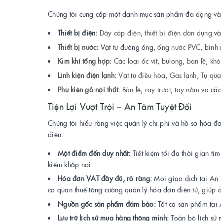
Chúng tôi cung cấp một danh mục sản phẩm đa dạng và
Thiết bị điện:
Dây cáp điện
,
thiết bị điện dân dụng
v
Thiết bị nước
:
Vật tư đường ống,
ống nước PVC
,
bình 
Kim khí tổng hợp:
Các loại ốc vít
,
bulong
,
bản lề
,
khó
Linh kiện điện lạnh:
Vật tư điều hòa
,
Gas lạnh
,
Tụ quạ
Phụ kiện gỗ nội thất:
Bản lề
,
ray trượt
,
tay nắm
và các
Tiện Lợi Vượt Trội – An Tâm Tuyệt Đối
Chúng tôi hiểu rằng việc quản lý chi phí và hồ sơ hóa đ
diện:
Một điểm đến duy nhất:
Tiết kiệm tối đa thời gian t
kiếm khắp nơi.
Hóa đơn VAT đầy đủ, rõ ràng:
Mọi giao dịch tại An 
cơ quan thuế tăng cường quản lý hóa đơn điện tử, giúp 
Nguồn gốc sản phẩm đảm bảo:
Tất cả sản phẩm tại 
Lưu trữ lịch sử mua hàng thông minh:
Toàn bộ lịch s