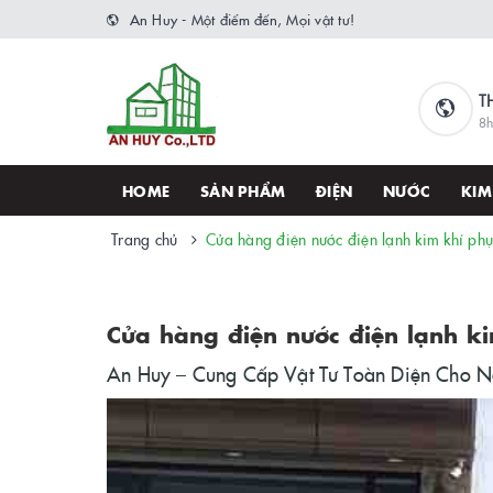
An Huy - Một điểm đến, Mọi vật tư!
T
8h
HOME
SẢN PHẨM
ĐIỆN
NƯỚC
KIM
Trang chủ
Cửa hàng điện nước điện lạnh kim khí phụ
Cửa hàng điện nước điện lạnh ki
An Huy – Cung Cấp Vật Tư Toàn Diện Cho 