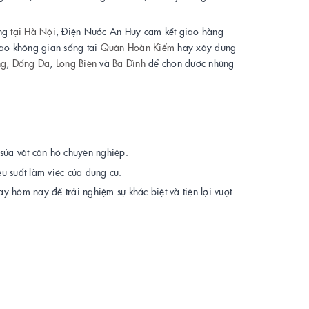
ụng
tại Hà Nội
, Điện Nước An Huy cam kết giao hàng
 tạo không gian sống tại
Quận Hoàn Kiếm
hay xây dựng
ng
,
Đống Đa
,
Long Biên
và
Ba Đình
để chọn được những
 sửa vặt căn hộ chuyên nghiệp.
ệu suất làm việc của dụng cụ.
y hôm nay để trải nghiệm sự khác biệt và tiện lợi vượt