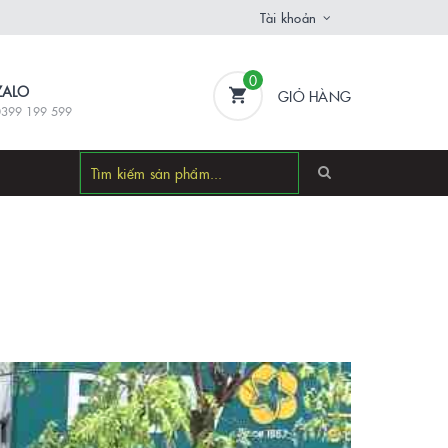
Tài khoản
0
ZALO
GIỎ HÀNG
0399 199 599