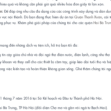
h hiệu quả và không cần phải giữ quá nhiều hóa đơn giấy tờ lộn xộn.
ận
:
Để đáp ứng nhu cầu đa dạng của các công trình xây dựng và dân d
u vực nội thành. Dù bạn đang thực hiện dự án tại
Quận Thanh Xuân
, cải
àng phục vụ. Khám phá giải pháp của chúng tôi cho các quận
Hai Bà Trư
ng đến những dịch vụ tiện ích, hỗ trợ bạn tối đa:
 tin cậy giữa chủ nhà và đội ngũ thợ điện nước, điện lạnh, cũng như thợ
hoan và thay cell cho các thiết bị cầm tay, giúp kéo dài tuổi thọ và hi
ong việc kiến tạo và hoàn thiện không gian sống. Ghé thăm chúng tôi nga
 tháng 7 năm 2016 tại Sở Kế hoạch và Đầu tư Thành phố Hà Nội.
i Bà Trưng, TP Hà Nội.(đối diện Chợ mơ và gần với ngã tư Bạch Mai).