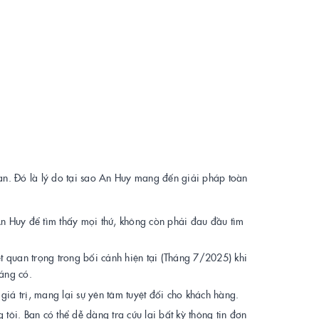
 bạn. Đó là lý do tại sao An Huy mang đến giải pháp toàn
 An Huy để tìm thấy mọi thứ, không còn phải đau đầu tìm
 quan trọng trong bối cảnh hiện tại (Tháng 7/2025) khi
áng có.
giá trị, mang lại sự yên tâm tuyệt đối cho khách hàng.
 tôi. Bạn có thể dễ dàng tra cứu lại bất kỳ thông tin đơn