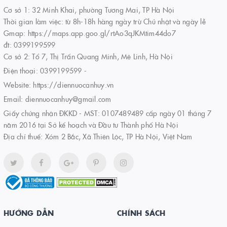
Cơ sở 1: 32 Minh Khai, phường Tương Mai, TP Hà Nội
Thời gian làm việc: từ 8h-18h hàng ngày trừ Chủ nhật và ngày lễ
Gmap: https://maps.app.goo.gl/rtAo3qJKMtim44do7
đt: 0399199599
Cơ sở 2: Tổ 7, Thị Trấn Quang Minh, Mê Linh, Hà Nội
Điện thoại:
0399199599
-
Website:
https://diennuocanhuy.vn
Email:
diennuocanhuy@gmail.com
Giấy chứng nhận ĐKKD - MST: 0107489489 cấp ngày 01 tháng 7
năm 2016 tại Sở kế hoạch và Đầu tư Thành phố Hà Nội
Địa chỉ thuế: Xóm 2 Bắc, Xã Thiên Lộc, TP Hà Nội, Việt Nam
HƯỚNG DẪN
CHÍNH SÁCH