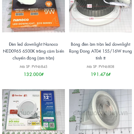
Đèn led downlight Nanoco
Bóng đèn ầm trần led downlight
NED096S 6500K trắng cảm biến
Rạng Đông AT04 155/16W trung
chuyển động (âm trần)
tính tt
Mã SP: PVN6845
Mã SP: PVN6808
132.000₫
191.476₫