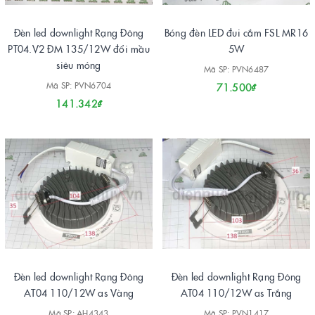
Đèn led downlight Rạng Đông
Bóng đèn LED đui cắm FSL MR16
PT04.V2 ĐM 135/12W đổi mầu
5W
siêu mỏng
Mã SP: PVN6487
Mã SP: PVN6704
71.500₫
141.342₫
Đèn led downlight Rạng Đông
Đèn led downlight Rạng Đông
AT04 110/12W as Vàng
AT04 110/12W as Trắng
Mã SP: AH4343
Mã SP: PVN1417