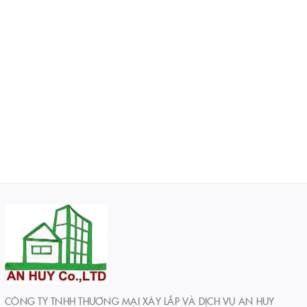
CÔNG TY TNHH THƯƠNG MẠI XÂY LẮP VÀ DỊCH VỤ AN HUY