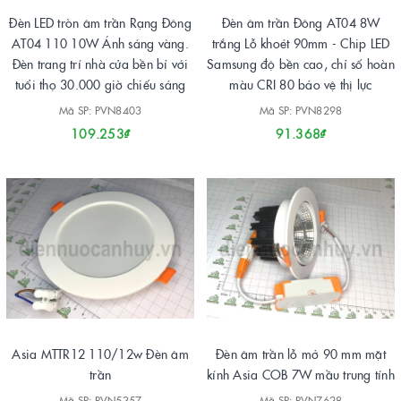
Đèn LED tròn âm trần Rạng Đông
Đèn âm trần Đông AT04 8W
AT04 110 10W Ánh sáng vàng.
trắng Lỗ khoét 90mm - Chip LED
Đèn trang trí nhà cửa bền bỉ với
Samsung độ bền cao, chỉ số hoàn
tuổi thọ 30.000 giờ chiếu sáng
màu CRI 80 bảo vệ thị lực
Mã SP: PVN8403
Mã SP: PVN8298
109.253₫
91.368₫
Asia MTTR12 110/12w Đèn âm
Đèn âm trần lỗ mở 90 mm mặt
trần
kính Asia COB 7W mầu trung tính
Mã SP: PVN5357
Mã SP: PVN7628