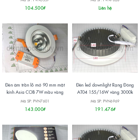
104.500₫
Liên hệ
Đèn âm trần lỗ mở 90 mm mặt
Đèn led downlight Rạng Đông
kính Asia COB 7W mầu vàng
AT04 155/16W vàng 3000k
Mã SP: PVN7601
Mã SP: PVN6969
143.000₫
191.476₫