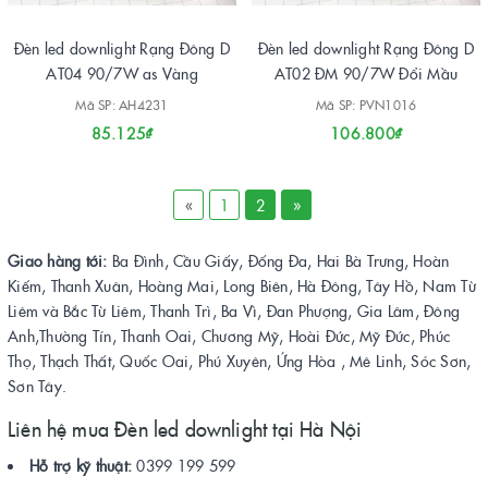
Đèn led downlight Rạng Đông D
Đèn led downlight Rạng Đông D
AT04 90/7W as Vàng
AT02 ĐM 90/7W Đổi Mầu
Mã SP: AH4231
Mã SP: PVN1016
85.125₫
106.800₫
«
1
2
»
Giao hàng tới:
Ba Đình, Cầu Giấy, Đống Đa, Hai Bà Trưng, Hoàn
Kiếm, Thanh Xuân, Hoàng Mai, Long Biên, Hà Đông, Tây Hồ, Nam Từ
Liêm và Bắc Từ Liêm, Thanh Trì, Ba Vì, Đan Phượng, Gia Lâm, Đông
Anh,Thường Tín, Thanh Oai, Chương Mỹ, Hoài Đức, Mỹ Đức, Phúc
Thọ, Thạch Thất, Quốc Oai, Phú Xuyên, Ứng Hòa , Mê Linh, Sóc Sơn,
Sơn Tây.
Liên hệ mua Đèn led downlight tại Hà Nội
Hỗ trợ kỹ thuật:
0399 199 599