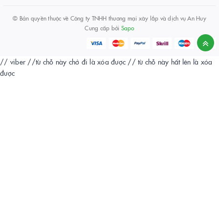
© Bản quyền thuộc về
Công ty TNHH thương mại xây lắp và dịch vụ An Huy
Cung cấp bởi
Sapo
// viber
//từ chỗ này chở đi là xóa được
// từ chỗ này hất lên là xóa
được