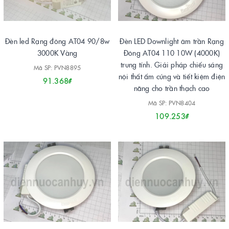
Đèn led Rạng đông AT04 90/8w
Đèn LED Downlight âm trần Rạng
3000K Vàng
Đông AT04 110 10W (4000K)
trung tính. Giải pháp chiếu sáng
Mã SP: PVN8895
nội thất ấm cúng và tiết kiệm điện
91.368₫
năng cho trần thạch cao
Mã SP: PVN8404
109.253₫