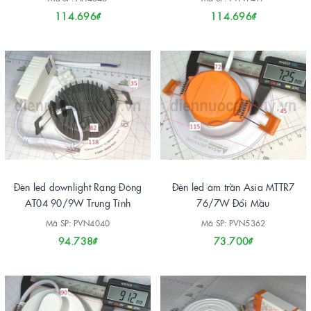
114.696₫
114.696₫
Đèn led downlight Rạng Đông
Đèn led âm trần Asia MTTR7
AT04 90/9W Trung Tính
76/7W Đổi Mầu
Mã SP: PVN4040
Mã SP: PVN5362
94.738₫
73.700₫