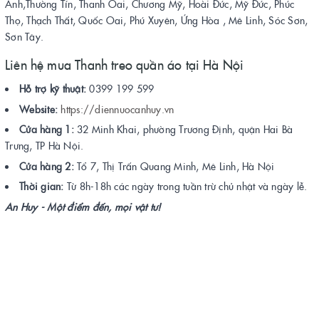
Anh,Thường Tín, Thanh Oai, Chương Mỹ, Hoài Đức, Mỹ Đức, Phúc
Thọ, Thạch Thất, Quốc Oai, Phú Xuyên, Ứng Hòa , Mê Linh, Sóc Sơn,
Sơn Tây.
Liên hệ mua Thanh treo quần áo tại Hà Nội
Hỗ trợ kỹ thuật:
0399 199 599
Website:
https://diennuocanhuy.vn
Cửa hàng 1:
32 Minh Khai, phường Trương Định, quận Hai Bà
Trưng, TP Hà Nội.
Cửa hàng 2:
Tổ 7, Thị Trấn Quang Minh, Mê Linh, Hà Nội
Thời gian:
Từ 8h-18h các ngày trong tuần trừ chủ nhật và ngày lễ.
An Huy - Một điểm đến, mọi vật tư!