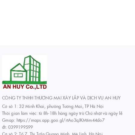
CÔNG TY TNHH THƯƠNG MẠI XÂY LẮP VÀ DỊCH VỤ AN HUY
Cơ sở 1: 32 Minh Khai, phường Tương Mai, TP Hà Nội
Thời gian làm việc: từ 8h-18h hàng ngày trừ Chủ nhật và ngày lễ
Gmap: https://maps.app.goo.gl/rtAo3qJKMtim44do7
đt: 0399199599
Cơ sở 2: Tổ 7, Thị Trấn Quang Minh, Mê Linh, Hà Nội