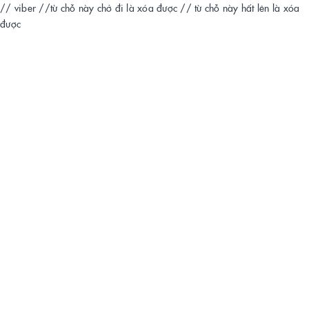
// viber
//từ chỗ này chở đi là xóa được
// từ chỗ này hất lên là xóa
được