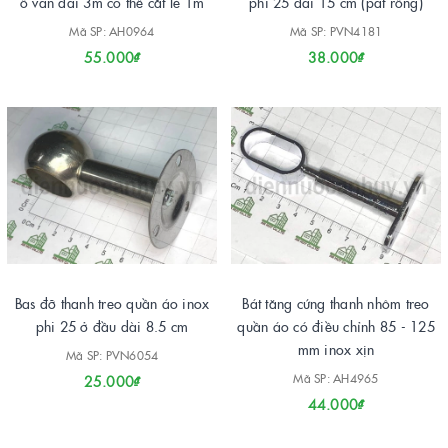
ô van dài 3m có thể cắt lẻ 1m
phi 25 dài 15 cm (pát rỗng)
Mã SP: AH0964
Mã SP: PVN4181
55.000₫
38.000₫
Bas đỡ thanh treo quần áo inox
Bát tăng cứng thanh nhôm treo
phi 25 ở đầu dài 8.5 cm
quần áo có điều chỉnh 85 - 125
mm inox xịn
Mã SP: PVN6054
Mã SP: AH4965
25.000₫
44.000₫