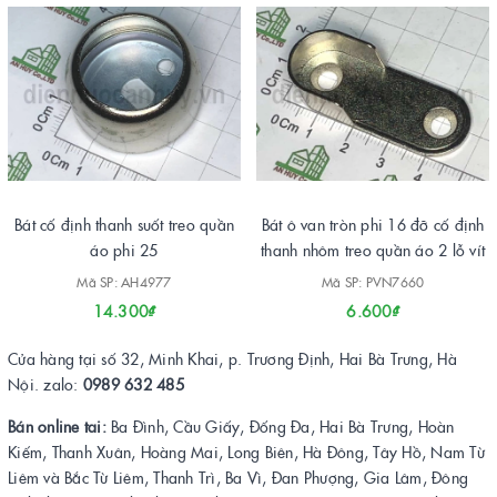
Bát cố định thanh suốt treo quần
Bát ô van tròn phi 16 đỡ cố định
áo phi 25
thanh nhôm treo quần áo 2 lỗ vít
Mã SP: AH4977
Mã SP: PVN7660
14.300₫
6.600₫
Cửa hàng tại số 32, Minh Khai, p. Trương Định, Hai Bà Trưng, Hà
Nội. zalo:
0989 632 485
Bán online tai:
Ba Đình, Cầu Giấy, Đống Đa, Hai Bà Trưng, Hoàn
Kiếm, Thanh Xuân, Hoàng Mai, Long Biên, Hà Đông, Tây Hồ, Nam Từ
Liêm và Bắc Từ Liêm, Thanh Trì, Ba Vì, Đan Phượng, Gia Lâm, Đông