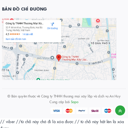
BẢN ĐỒ CHỈ ĐƯỜNG
© Bản quyền thuộc về
Công ty TNHH thương mại xây lắp và dịch vụ An Huy
Cung cấp bởi
Sapo
// viber
//từ chỗ này chở đi là xóa được
// từ chỗ này hất lên là xóa
được