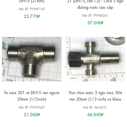
DN15 (21mm)
21 (DN15, ren 12) - Chia 3 ngả
đường nước cao cấp
Mã SP: PVN9165
Mã SP: PVN8261
22.770₫
37.000₫
Tê inox 201 rẻ DN15 ren ngoài
Van chia nước 3 ngả inox 304
20mm (1/2inch)
ren 20mm (1/2 inch) có khóa
Mã SP: PVN7667
Mã SP: AH4531
21.000₫
66.000₫