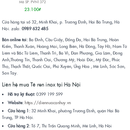
Mã SP: PVN1372
23.100₫
Cửa hàng tại số 32, Minh Khai, p. Trương Định, Hai Bà Trưng, Hà
Nội. zalo:
0989 632 485
Bán online tai:
Ba Đình, Cầu Giấy, Đống Đa, Hai Bà Trưng, Hoàn
Kiếm, Thanh Xuân, Hoàng Mai, Long Biên, Hà Đông, Tây Hồ, Nam Từ
Liêm và Bắc Từ Liêm, Thanh Trì, Ba Vì, Đan Phượng, Gia Lâm, Đông
Anh,Thường Tín, Thanh Oai, Chương Mỹ, Hoài Đức, Mỹ Đức, Phúc
Thọ, Thạch Thất, Quốc Oai, Phú Xuyên, Ứng Hòa , Mê Linh, Sóc Sơn,
Sơn Tây.
Liên hệ mua Tê ren inox tại Hà Nội
Hỗ trợ kỹ thuật:
0399 199 599
Website:
https://diennuocanhuy.vn
Cửa hàng 1:
32 Minh Khai, phường Trương Định, quận Hai Bà
Trưng, TP Hà Nội.
Cửa hàng 2:
Tổ 7, Thị Trấn Quang Minh, Mê Linh, Hà Nội