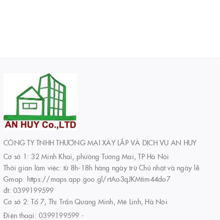
CÔNG TY TNHH THƯƠNG MẠI XÂY LẮP VÀ DỊCH VỤ AN HUY
Cơ sở 1: 32 Minh Khai, phường Tương Mai, TP Hà Nội
Thời gian làm việc: từ 8h-18h hàng ngày trừ Chủ nhật và ngày lễ
Gmap: https://maps.app.goo.gl/rtAo3qJKMtim44do7
đt: 0399199599
Cơ sở 2: Tổ 7, Thị Trấn Quang Minh, Mê Linh, Hà Nội
Điện thoại:
0399199599
-