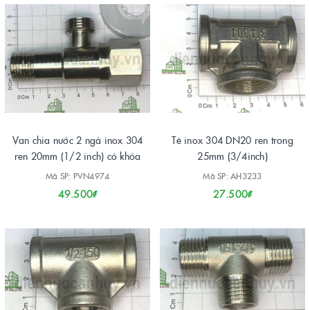
Van chia nước 2 ngả inox 304
Tê inox 304 DN20 ren trong
ren 20mm (1/2 inch) có khóa
25mm (3/4inch)
Mã SP: PVN4974
Mã SP: AH3233
49.500₫
27.500₫