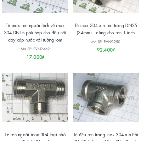
Tê inox ren ngoài lệch vế inox
Tê inox 304 xịn ren trong DN25
304 DN15 phù hợp cho đầu nối
(34mm) - dùng cho ren 1 inch
dây cấp nước với tường lõm
Mã SP: PVN9250
Mã SP: PVN9469
92.400₫
17.000₫
Tê ren ngoài inox 304 loại nhỏ
Tê đều ren trong Inox 304 xịn Phi