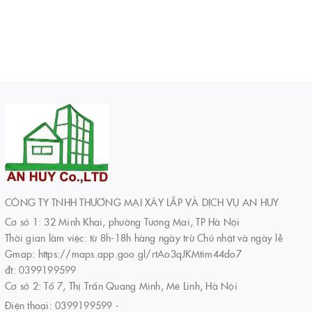
CÔNG TY TNHH THƯƠNG MẠI XÂY LẮP VÀ DỊCH VỤ AN HUY
Cơ sở 1: 32 Minh Khai, phường Tương Mai, TP Hà Nội
Thời gian làm việc: từ 8h-18h hàng ngày trừ Chủ nhật và ngày lễ
Gmap: https://maps.app.goo.gl/rtAo3qJKMtim44do7
đt: 0399199599
Cơ sở 2: Tổ 7, Thị Trấn Quang Minh, Mê Linh, Hà Nội
Điện thoại:
0399199599
-