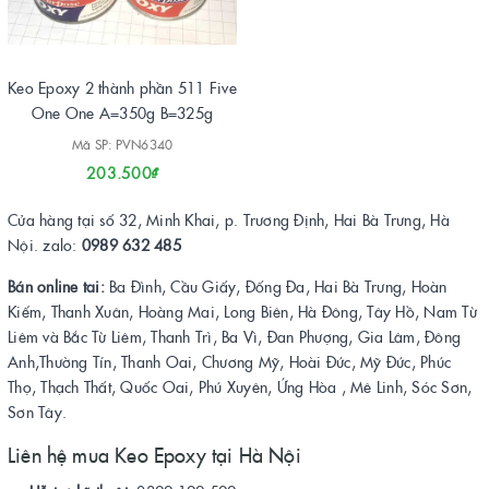
Keo Epoxy 2 thành phần 511 Five
One One A=350g B=325g
Mã SP: PVN6340
203.500₫
Cửa hàng tại số 32, Minh Khai, p. Trương Định, Hai Bà Trưng, Hà
Nội. zalo:
0989 632 485
Bán online tai:
Ba Đình, Cầu Giấy, Đống Đa, Hai Bà Trưng, Hoàn
Kiếm, Thanh Xuân, Hoàng Mai, Long Biên, Hà Đông, Tây Hồ, Nam Từ
Liêm và Bắc Từ Liêm, Thanh Trì, Ba Vì, Đan Phượng, Gia Lâm, Đông
Anh,Thường Tín, Thanh Oai, Chương Mỹ, Hoài Đức, Mỹ Đức, Phúc
Thọ, Thạch Thất, Quốc Oai, Phú Xuyên, Ứng Hòa , Mê Linh, Sóc Sơn,
Sơn Tây.
Liên hệ mua Keo Epoxy tại Hà Nội