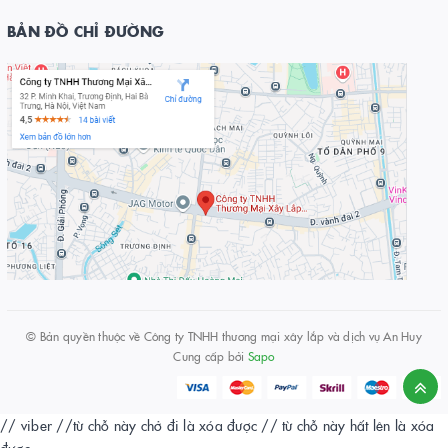
BẢN ĐỒ CHỈ ĐƯỜNG
© Bản quyền thuộc về
Công ty TNHH thương mại xây lắp và dịch vụ An Huy
Cung cấp bởi
Sapo
// viber
//từ chỗ này chở đi là xóa được
// từ chỗ này hất lên là xóa
được