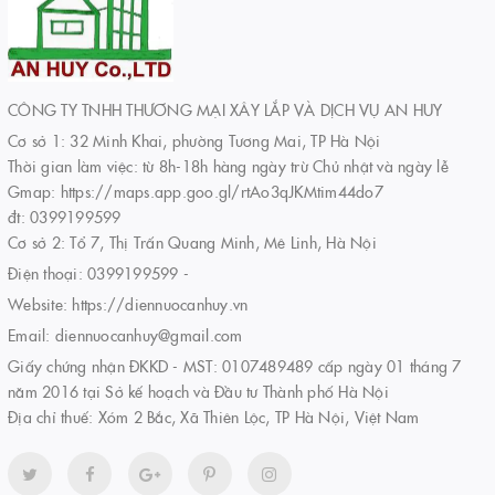
CÔNG TY TNHH THƯƠNG MẠI XÂY LẮP VÀ DỊCH VỤ AN HUY
Cơ sở 1: 32 Minh Khai, phường Tương Mai, TP Hà Nội
Thời gian làm việc: từ 8h-18h hàng ngày trừ Chủ nhật và ngày lễ
Gmap: https://maps.app.goo.gl/rtAo3qJKMtim44do7
đt: 0399199599
Cơ sở 2: Tổ 7, Thị Trấn Quang Minh, Mê Linh, Hà Nội
Điện thoại:
0399199599
-
Website:
https://diennuocanhuy.vn
Email:
diennuocanhuy@gmail.com
Giấy chứng nhận ĐKKD - MST: 0107489489 cấp ngày 01 tháng 7
năm 2016 tại Sở kế hoạch và Đầu tư Thành phố Hà Nội
Địa chỉ thuế: Xóm 2 Bắc, Xã Thiên Lộc, TP Hà Nội, Việt Nam