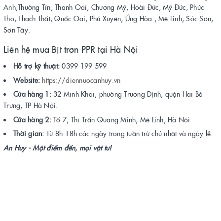
Anh,Thường Tín, Thanh Oai, Chương Mỹ, Hoài Đức, Mỹ Đức, Phúc
Thọ, Thạch Thất, Quốc Oai, Phú Xuyên, Ứng Hòa , Mê Linh, Sóc Sơn,
Sơn Tây.
Liên hệ mua Bịt trơn PPR tại Hà Nội
Hỗ trợ kỹ thuật:
0399 199 599
Website:
https://diennuocanhuy.vn
Cửa hàng 1:
32 Minh Khai, phường Trương Định, quận Hai Bà
Trưng, TP Hà Nội.
Cửa hàng 2:
Tổ 7, Thị Trấn Quang Minh, Mê Linh, Hà Nội
Thời gian:
Từ 8h-18h các ngày trong tuần trừ chủ nhật và ngày lễ.
An Huy - Một điểm đến, mọi vật tư!