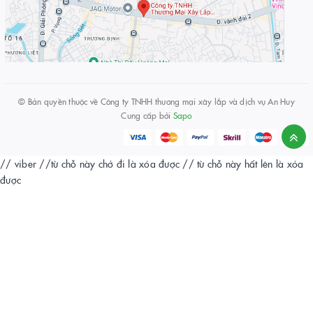
© Bản quyền thuộc về
Công ty TNHH thương mại xây lắp và dịch vụ An Huy
Cung cấp bởi
Sapo
// viber
//từ chỗ này chở đi là xóa được
// từ chỗ này hất lên là xóa
được