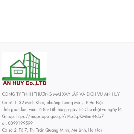
CÔNG TY TNHH THƯƠNG MẠI XÂY LẮP VÀ DỊCH VỤ AN HUY
Cơ sở 1: 32 Minh Khai, phường Tương Mai, TP Hà Nội
Thời gian làm việc: từ 8h-18h hàng ngày trừ Chủ nhật và ngày lễ
Gmap: https://maps.app.goo.gl/rtAo3qJKMtim44do7
đt: 0399199599
Cơ sở 2: Tổ 7, Thị Trấn Quang Minh, Mê Linh, Hà Nội