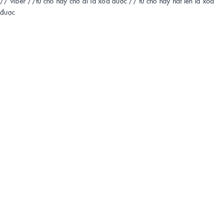
// viber
//từ chỗ này chở đi là xóa được
// từ chỗ này hất lên là xóa
được