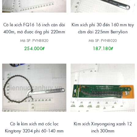
Cờ lê xích FQ16 16 inch cán dài
Kìm xích phi 30 đến 160 mm tay
400m, mở được ống phi 220mm
cầm dài 225mm Berrylion
Mã SP: PVN8820
Mã SP: PVN8020
254.000₫
187.180₫
Cờ lê kìm xích mở cốc lọc
Kìm xích Xinyongxing xanh 12
Kingtony 3204 phi 60-140 mm
inch 300mm