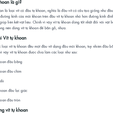
Khoan là gì?
oan là loại vít có đầu tự khoan, nghĩa là đầu vít có cấu tạo giống như đầu
 đường kính của mũi khoan trên đầu vít tự khoan nhỏ hơn đường kính đỉnh 
giúp liên kết vật liệu. Chính vì vậy vít tự khoan dùng tốt nhất đối với vậ
ng nên dùng vít tự khoan để bắn gỗ, nhựa.
i Vít tự khoan
c loại vít tự khoan đều một đầu vít dạng đầu mũi khoan, tuy nhiên đầu bắ
vì vậy vít tự khoan được chia làm các loại như sau:
khoan đầu bằng
khoan đầu chìm
 dù
khoan đầu lục giác
khoan đầu tròn
g vít tự khoan