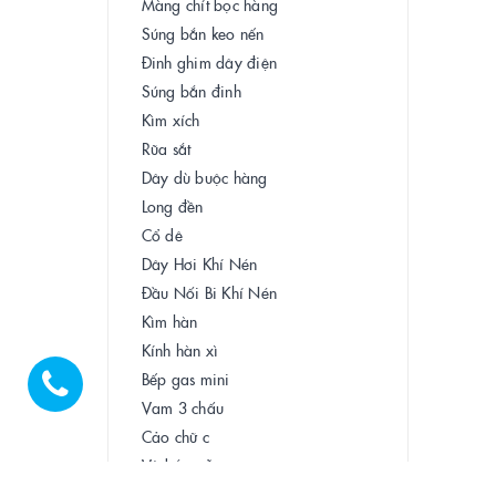
Màng chít bọc hàng
Súng bắn keo nến
Đinh ghim dây điện
Súng bắn đinh
Kìm xích
Rũa sắt
Dây dù buộc hàng
Long đền
Cổ dê
Dây Hơi Khí Nén
Đầu Nối Bi Khí Nén
Kìm hàn
Kính hàn xì
Bếp gas mini
Vam 3 chấu
Cảo chữ c
Vít bắn gỗ
Vít thạch cao