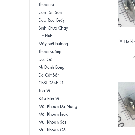
Thước rút
Con Lăn Sơn
Dao Rọc Giấy
Bình Chữa Cháy
Hít kính
Vít tự k
Máy siết bulong
Thước vuông
Đục Gỗ
Nỉ Đánh Bóng
Đá Cắt Sắt
Chổi Đánh Rỉ
Tua Vít
Đầu Bắn Vít
Mũi Khoan Đa Năng
Mũi Khoan Inox
Mũi Khoan Sắt
Mũi Khoan Gỗ