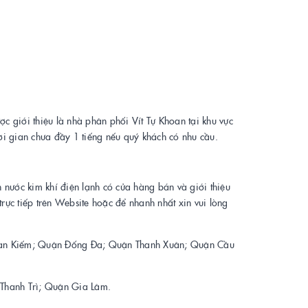
 giới thiệu là nhà phân phối Vít Tự Khoan tại khu vực
hời gian chưa đầy 1 tiếng nếu quý khách có nhu cầu.
 nước kim khí điện lạnh có cửa hàng bán và giới thiệu
rực tiếp trên Website hoặc để nhanh nhất xin vui lòng
 Hoàn Kiếm; Quận Đống Đa; Quận Thanh Xuân; Quận Cầu
Thanh Trì; Quận Gia Lâm.