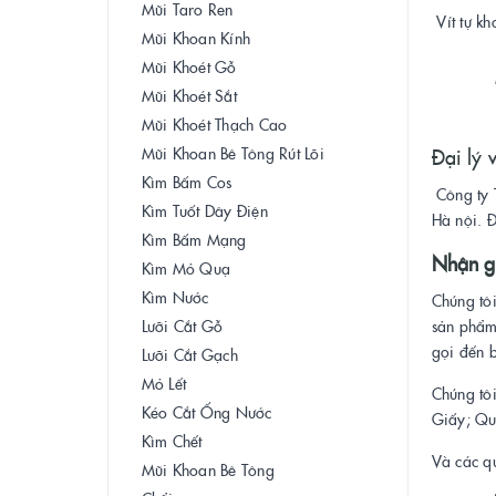
Mũi Taro Ren
Vít tự k
Mũi Khoan Kính
Mũi Khoét Gỗ
Mũi Khoét Sắt
Mũi Khoét Thạch Cao
Mũi Khoan Bê Tông Rút Lõi
Đại lý v
Kìm Bấm Cos
Công ty T
Kìm Tuốt Dây Điện
Hà nội. Đ
Kìm Bấm Mạng
Nhận gi
Kìm Mỏ Quạ
Kìm Nước
Chúng tô
Lưỡi Cắt Gỗ
sản phẩm 
gọi đến 
Lưỡi Cắt Gạch
Mỏ Lết
Chúng tô
Kéo Cắt Ống Nước
Giấy; Qu
Kìm Chết
Và các q
Mũi Khoan Bê Tông