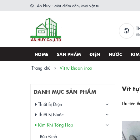
An Huy - Một điểm đến, Mọi vật tư!
T
8h
HOME
SẢN PHẨM
ĐIỆN
NƯỚC
KIM
Trang chủ
Vít tự khoan inox
Vít t
DANH MỤC SẢN PHẨM
Ưu tiên t
Thiết Bị Điện
Thiết Bị Nước
Kim Khí Tổng Hợp
Búa Đinh