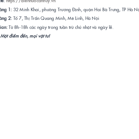
te:
https://diennuocanhuy.vn
àng 1:
32 Minh Khai, phường Trương Định, quận Hai Bà Trưng, TP Hà Nộ
àng 2:
Tổ 7, Thị Trấn Quang Minh, Mê Linh, Hà Nội
ian:
Từ 8h-18h các ngày trong tuần trừ chủ nhật và ngày lễ.
Một điểm đến, mọi vật tư!