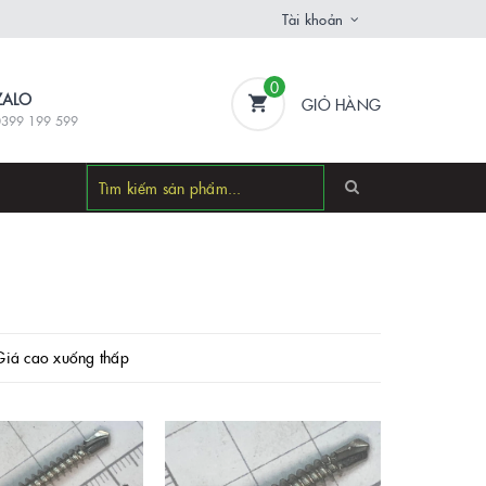
Tài khoản
0
ZALO
GIỎ HÀNG
0399 199 599
Giá cao xuống thấp