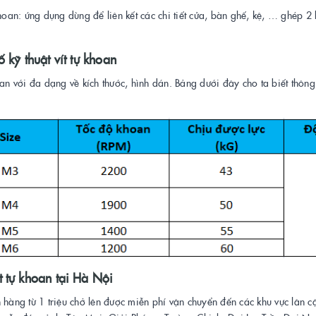
khoan: ứng dụng dùng để liên kết các chi tiết cửa, bàn ghế, kệ, … ghép 2
ố kỹ thuật vít tự khoan
oan với đa dạng về kích thước, hình dán. Bảng dưới đây cho ta biết thông
 tự khoan tại Hà Nội
 hàng từ 1 triệu chở lên được miễn phí vận chuyển đến các khu vực lân 