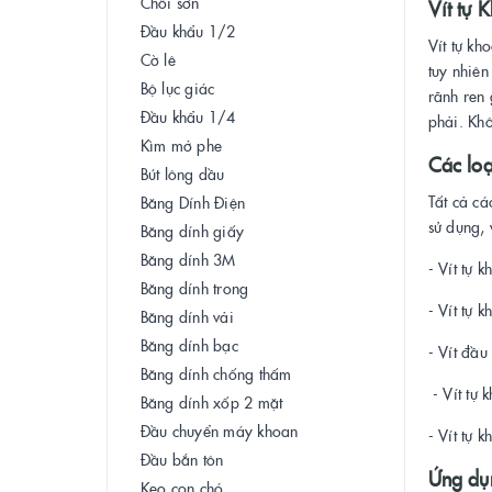
Chổi sơn
Vít tự 
Đầu khẩu 1/2
Vít tự kh
Cờ lê
tuy nhiên
Bộ lục giác
rãnh ren 
Đầu khẩu 1/4
phải. Khô
Kìm mở phe
Các loạ
Bút lông dầu
Tất cả cá
Băng Dính Điện
sử dụng, 
Băng dính giấy
Băng dính 3M
- Vít tự 
Băng dính trong
- Vít tự 
Băng dính vải
Băng dính bạc
- Vít đầu
Băng dính chống thấm
- Vít tự 
Băng dính xốp 2 mặt
Đầu chuyển máy khoan
- Vít tự 
Đầu bắn tôn
Ứng dụn
Keo con chó