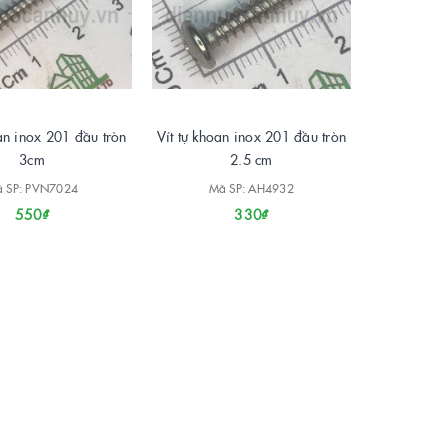
oan inox 201 đầu tròn
Vít tự khoan inox 201 đầu tròn
3cm
2.5 cm
 SP: PVN7024
Mã SP: AH4932
550₫
330₫