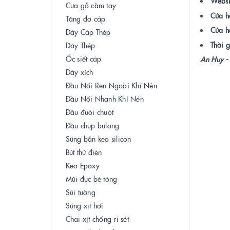
Websi
Cưa gỗ cầm tay
Cửa h
Tăng đơ cáp
Cửa h
Dây Cáp Thép
Thời g
Dây Thép
Ốc siết cáp
An Huy - 
Dây xích
Đầu Nối Ren Ngoài Khí Nén
Đầu Nối Nhanh Khí Nén
Đầu đuôi chuột
Đầu chụp bulong
Súng bắn keo silicon
Bút thử điện
Keo Epoxy
Mũi đục bê tông
Sủi tường
Súng xịt hơi
Chai xịt chống rỉ sét