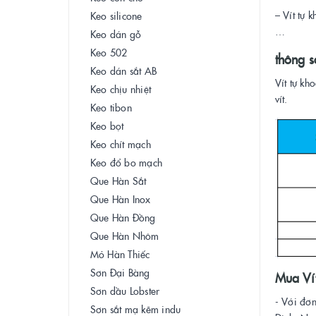
– Vít tự 
Keo silicone
…
Keo dán gỗ
Keo 502
thông s
Keo dán sắt AB
Vít tự kh
Keo chịu nhiệt
vít.
Keo tibon
Keo bọt
Keo chít mạch
Keo đổ bo mạch
Que Hàn Sắt
Que Hàn Inox
Que Hàn Đồng
Que Hàn Nhôm
Mỏ Hàn Thiếc
Sơn Đại Bàng
Mua Vít
Sơn dầu Lobster
- Với đơn
Sơn sắt mạ kẽm indu