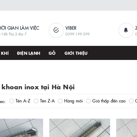
HỜI GIAN LÀM VIỆC
VIBER
-18h Thứ 2-thứ 7
0399 199 599
 KHÍ
ĐIỆN LẠNH
GỖ
GIỚI THIỆU
ự khoan inox tại Hà Nội
Tên A-Z
Tên Z-A
Hàng mới
Giá thấp đến cao
heo: