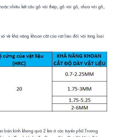
 hoặc nhiều kết cấu gỗ với thép, gỗ với gỗ, nhựa với gỗ,
 số về khả năng khoan cắt của vật liệu đối với từng loại
cận bán kính không quá 2 km ở các tuyến phố:Trương