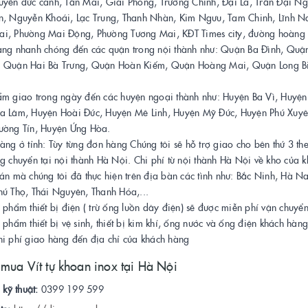
uyễn đức cảnh, Tân Mai, Giải Phóng, Trường Chinh, Đại La, Trần Đại Ng
n, Nguyễn Khoái, Lạc Trung, Thanh Nhàn, Kim Ngưu, Tam Chinh, Lĩnh 
i, Phường Mai Động, Phường Tương Mai, KĐT Times city, đường hoàng 
àng nhanh chóng đến các quận trong nội thành như: Quận Ba Đình, Qu
 Quận Hai Bà Trưng, Quận Hoàn Kiếm, Quận Hoàng Mai, Quận Long B
ẩm giao trong ngày đến các huyện ngoại thành như: Huyện Ba Vì, Huy
a Lâm, Huyện Hoài Đức, Huyện Mê Linh, Huyện Mỹ Đức, Huyện Phú Xuyê
ường Tín, Huyện Ứng Hòa.
àng ở tỉnh: Tùy từng đơn hàng Chúng tôi sẽ hỗ trợ giao cho bên thứ 3 t
g chuyển tại nội thành Hà Nội. Chi phí từ nội thành Hà Nội về kho của 
án mà chúng tôi đã thực hiện trên địa bàn các tình như: Bắc Ninh, Hà 
hú Thọ, Thái Nguyên, Thanh Hóa,...
 phẩm thiết bị điện ( trừ ống luồn dây điện) sẽ được miễn phí vận chuyển
 phẩm thiết bị vệ sinh, thiết bị kim khí, ống nước và ống điện khách hàn
hi phí giao hàng đến địa chỉ của khách hàng
 mua Vít tự khoan inox tại Hà Nội
 kỹ thuật:
0399 199 599