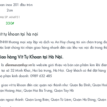
hoan inox 201 đầu tròn
2cm
Mã SP: AH4931
330₫
ít tự khoan tại hà nội
NHH thương mại xây lắp và dịch vụ An Huy chung tôi xin chân trọng được
ặc biệt chúng tôi nhận giao hàng nhanh đến các khu vực nội đô trong t
ao hàng Vít Tự Khoan tại Hà Nội.
i là
diennuocanhuy.vn
là website giới thiệu và bán sản phẩm kim khí điện
tại số 32 Minh Khai, Hai bà trưng, Hà Nội. Quý khách có thể đặt hàng t
bộ phận kính doanh: 0989 632 485
i giao vít tự khoan đến các quận nội thành như: Quận Ba Đình; Quận
ận Hoàng Mai; Quận Hai Bà Trưng; Quận Tây Hồ
uận ngoại thành: Quận Long Biên; Quận Từ Liêm; Quận Hà Đông; Quận 