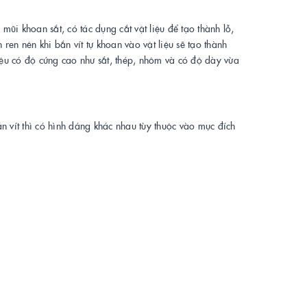
 mũi khoan sắt, có tác dụng cắt vật liệu để tạo thành lỗ,
ren nên khi bắn vít tự khoan vào vật liệu sẽ tạo thành
t liệu có độ cứng cao như sắt, thép, nhôm và có độ dày vừa
n vít thì có hình dáng khác nhau tùy thuộc vào mục đích