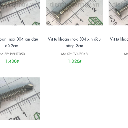
hoan inox 304 xịn đầu
Vít tự khoan inox 304 xịn đầu
Vít tự kh
dù 2cm
bằng 3cm
Mã SP: PVN7050
Mã SP: PVN7048
Mã
1.430₫
1.320₫