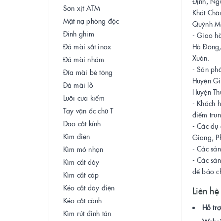
Định, Ng
Sơn xịt ATM
Khát Châ
Mặt nạ phòng độc
Quỳnh Ma
Đinh ghim
- Giao h
Đá mài sắt inox
Hà Đông,
Xuân.
Đá mài nhám
- Sản ph
Đĩa mài bê tông
Huyện Gi
Đá mài lỗ
Huyện Th
Lưỡi cưa kiếm
- Khách h
Tay vặn ốc chữ T
điểm trun
Dao cắt kính
- Các dự 
Kìm điện
Giang, P
- Các sản
Kìm mỏ nhọn
- Các sản
Kìm cắt dây
để báo c
Kìm cắt cáp
Kéo cắt dây điện
Liên hệ
Kéo cắt cành
Hỗ trợ
Kìm rút đinh tán