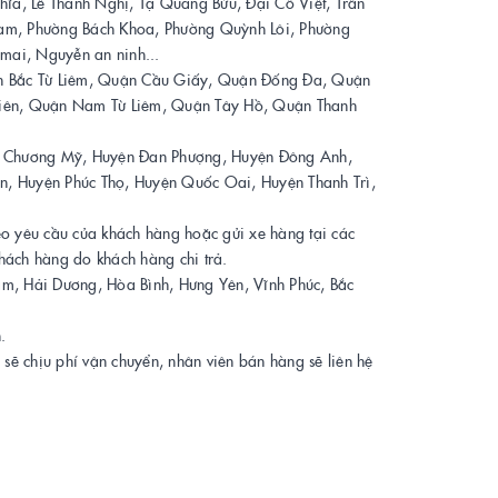
hĩa, Lê Thanh Nghị, Tạ Quang Bửu, Đại Cồ Việt, Trần
Nam, Phường Bách Khoa, Phường Quỳnh Lôi, Phường
mai, Nguyễn an ninh...
ận Bắc Từ Liêm, Quận Cầu Giấy, Quận Đống Đa, Quận
iên, Quận Nam Từ Liêm, Quận Tây Hồ, Quận Thanh
ện Chương Mỹ, Huyện Đan Phượng, Huyện Đông Anh,
n, Huyện Phúc Thọ, Huyện Quốc Oai, Huyện Thanh Trì,
heo yêu cầu của khách hàng hoặc gửi xe hàng tại các
khách hàng do khách hàng chi trả.
Nam, Hải Dương, Hòa Bình, Hưng Yên, Vĩnh Phúc, Bắc
.
g sẽ chịu phí vận chuyển, nhân viên bán hàng sẽ liên hệ