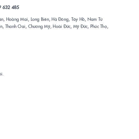
9 632 485
ân, Hoàng Mai, Long Biên, Hà Đông, Tây Hồ, Nam Từ
Tín, Thanh Oai, Chương Mỹ, Hoài Đức, Mỹ Đức, Phúc Thọ,
i.