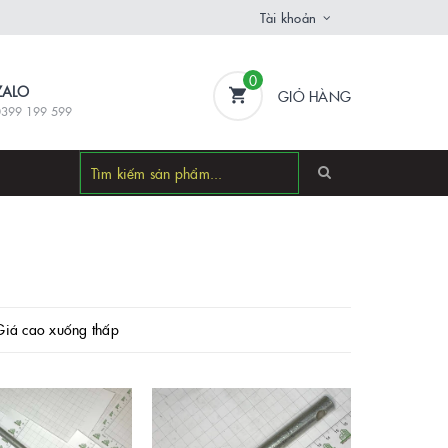
Tài khoản
0
ZALO
GIỎ HÀNG
0399 199 599
Giá cao xuống thấp