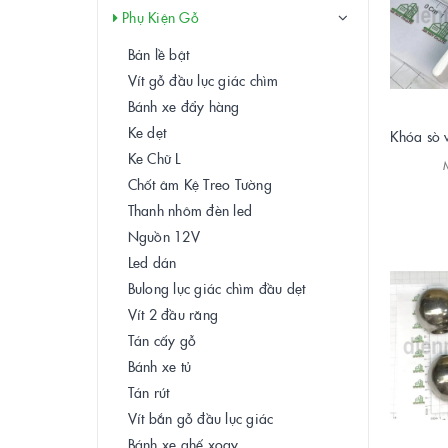
Phụ Kiện Gỗ
Bản lề bật
Vít gỗ đầu lục giác chìm
Bánh xe đẩy hàng
Ke dẹt
Khóa sò 
Ke Chữ L
Chốt âm Kệ Treo Tường
Thanh nhôm đèn led
Nguồn 12V
Led dán
Bulong lục giác chìm đầu dẹt
Vít 2 đầu răng
Tán cấy gỗ
Bánh xe tủ
Tán rút
Vít bắn gỗ đầu lục giác
Bánh xe ghế xoay