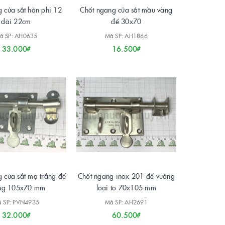
 cửa sắt hàn phi 12
Chốt ngang cửa sắt mầu vàng
dài 22cm
đế 30x70
ã SP: AH0635
Mã SP: AH1866
33.000₫
16.500₫
 cửa sắt mạ trắng đế
Chốt ngang inox 201 đế vuông
ng 105x70 mm
loại to 70x105 mm
 SP: PVN4935
Mã SP: AH2691
32.000₫
60.500₫