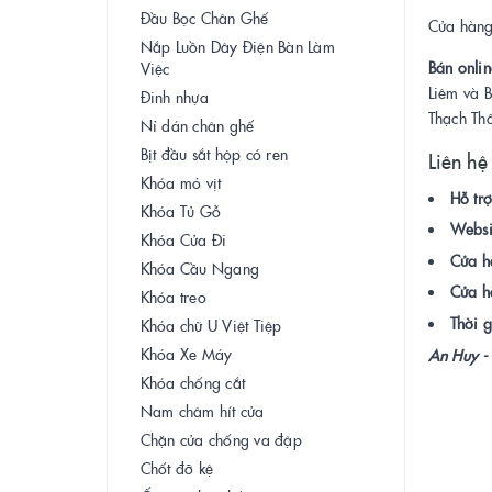
Đầu Bọc Chân Ghế
Cửa hàng 
Nắp Luồn Dây Điện Bàn Làm
Bán onlin
Việc
Liêm và 
Đinh nhựa
Thạch Th
Nỉ dán chân ghế
Bịt đầu sắt hộp có ren
Liên hệ
Khóa mỏ vịt
Hỗ trợ
Khóa Tủ Gỗ
Websi
Khóa Cửa Đi
Cửa h
Khóa Cầu Ngang
Cửa h
Khóa treo
Thời g
Khóa chữ U Việt Tiệp
Khóa Xe Máy
An Huy - 
Khóa chống cắt
Nam châm hít cửa
Chặn cửa chống va đập
Chốt đỡ kệ