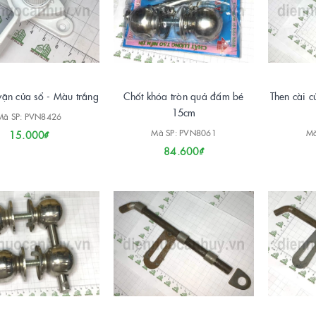
vặn cửa sổ - Màu trắng
Chốt khóa tròn quả đấm bé
Then cài c
15cm
Mã SP: PVN8426
Mã SP: PVN8061
Mã
15.000₫
84.600₫