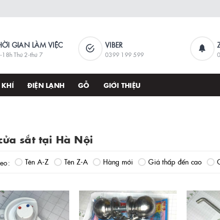
HỜI GIAN LÀM VIỆC
VIBER
-18h Thứ 2-thứ 7
0399 199 599
 KHÍ
ĐIỆN LẠNH
GỖ
GIỚI THIỆU
cửa sắt tại Hà Nội
Tên A-Z
Tên Z-A
Hàng mới
Giá thấp đến cao
heo: