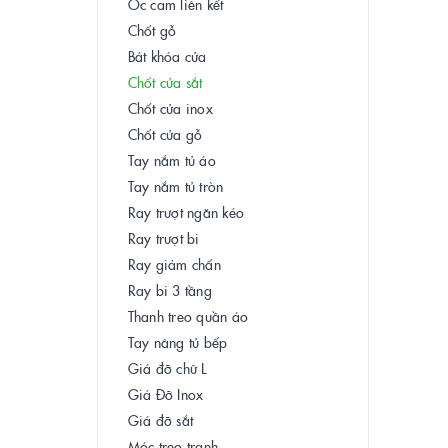
Ốc cam liên kết
Chốt gỗ
Bát khóa cửa
Chốt cửa sắt
Chốt cửa inox
Chốt cửa gỗ
Tay nắm tủ áo
Tay nắm tủ tròn
Ray trượt ngăn kéo
Ray trượt bi
Ray giảm chấn
Ray bi 3 tầng
Thanh treo quần áo
Tay nâng tủ bếp
Giá đỡ chữ L
Giá Đỡ Inox
Giá đỡ sắt
Móc treo tranh