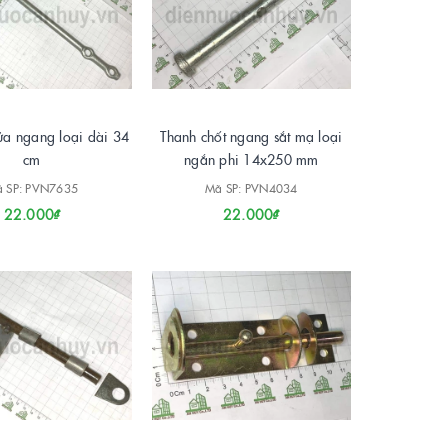
ửa ngang loại dài 34
Thanh chốt ngang sắt mạ loại
cm
ngắn phi 14x250 mm
 SP: PVN7635
Mã SP: PVN4034
22.000₫
22.000₫