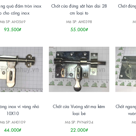
ang quả đấm tròn inox
Chốt cửa đứng sắt hàn dài 28
Chốt đứng
p cho cổng inox
cm loại to
Mã SP: AH3569
Mã SP: AH0398
M
93.500₫
55.000₫
ông inox vỉ vàng nhỏ
Chốt cửa Vuông sắt mạ kẽm
Chốt ngang
10X10
loại bé
vuô
Mã SP: AH0109
Mã SP: PVN4934
Mã
44.000₫
22.000₫