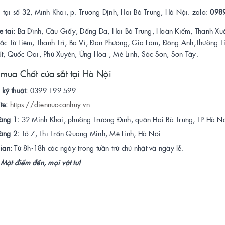
tại số 32, Minh Khai, p. Trương Định, Hai Bà Trưng, Hà Nội. zalo:
098
e tai:
Ba Đình, Cầu Giấy, Đống Đa, Hai Bà Trưng, Hoàn Kiếm, Thanh Xu
Bắc Từ Liêm, Thanh Trì, Ba Vì, Đan Phượng, Gia Lâm, Đông Anh,Thường 
ất, Quốc Oai, Phú Xuyên, Ứng Hòa , Mê Linh, Sóc Sơn, Sơn Tây.
 mua Chốt cửa sắt tại Hà Nội
 kỹ thuật:
0399 199 599
te:
https://diennuocanhuy.vn
àng 1:
32 Minh Khai, phường Trương Định, quận Hai Bà Trưng, TP Hà Nộ
àng 2:
Tổ 7, Thị Trấn Quang Minh, Mê Linh, Hà Nội
ian:
Từ 8h-18h các ngày trong tuần trừ chủ nhật và ngày lễ.
Một điểm đến, mọi vật tư!