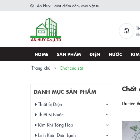
An Huy - Một điểm đến, Mọi vật tư!
T
8h
HOME
SẢN PHẨM
ĐIỆN
NƯỚC
KIM
Trang chủ
Chốt cửa sắt
Chốt 
DANH MỤC SẢN PHẨM
Ưu tiên t
Thiết Bị Điện
Thiết Bị Nước
Kim Khí Tổng Hợp
Linh Kiện Điện Lạnh