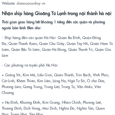
Website:
diennuocanhuy.vn
Nhận ship hàng Gioăng Tủ Lạnh trong nội thành hà nội
Thời gian giao hàng hết khoảng 1 tiếng đến các quận và phường
ngoài bán kính 8km như:
- Ship hàng đến các quận Hà Nội: Quận Ba Đình, Quận Đống
Đa, Quận Thanh Xuân, Quận Cầu Giấy, Quận Tây Hồ, Quận Nam Từ
Liêm, Quận Bắc Từ Liêm, Quận Hà Đông, Quận Thanh Trì, Quận Gia
Lâm
- Các phường và tuyến phố Hà Nội:
+ Giảng Võ, Kim Mã, Liễu Giai, Quán Thánh, Trúc Bạch, Vĩnh Phúc,
Cát Linh, Khâm Thiên, Kim Liên, Láng Hạ, Ngã Tư Sở, Ô chợ Dừa,
Phương Liên, Qang Trung, Trung Liệt, Trung Tự, Văn Miếu, Văn
Chương
+ Hạ Đình, Khương Đình, Kim Giang, Nhân Chính, Phương Liệt,
Thượng Đình, Dịch Vọng, Mai Dịch, Nghĩa Đô, Nghĩa Tân, Quan
Hoa, Trung Hòa, Yên Hòa.