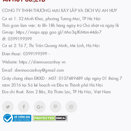
CÔNG TY TNHH THƯƠNG MẠI XÂY LẮP VÀ DỊCH VỤ AN HUY
Cơ sở 1: 32 Minh Khai, phường Tương Mai, TP Hà Nội
Thời gian làm việc: từ 8h-18h hàng ngày trừ Chủ nhật và ngày lễ
Gmap: https://maps.app.goo.gl/rtAo3qJKMtim44do7
đt: 0399199599
Cơ sở 2: Tổ 7, Thị Trấn Quang Minh, Mê Linh, Hà Nội
Điện thoại:
0399199599
-
Website:
https://diennuocanhuy.vn
Email:
diennuocanhuy@gmail.com
Giấy chứng nhận ĐKKD - MST: 0107489489 cấp ngày 01 tháng 7
năm 2016 tại Sở kế hoạch và Đầu tư Thành phố Hà Nội
Địa chỉ thuế: Xóm 2 Bắc, Xã Thiên Lộc, TP Hà Nội, Việt Nam