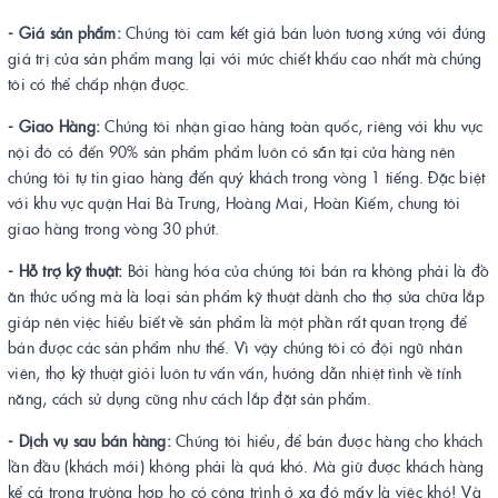
- Giá sản phẩm:
Chúng tôi cam kết giá bán luôn tương xứng với đúng
giá trị của sản phẩm mang lại với mức chiết khấu cao nhất mà chúng
tôi có thể chấp nhận được.
- Giao Hàng:
Chúng tôi nhận giao hàng toàn quốc, riêng với khu vực
nội đô có đến 90% sản phẩm phẩm luôn có sẵn tại cửa hàng nên
chúng tôi tự tin giao hàng đến quý khách trong vòng 1 tiếng. Đặc biệt
với khu vực quận Hai Bà Trưng, Hoàng Mai, Hoàn Kiếm, chung tôi
giao hàng trong vòng 30 phút.
- Hỗ trợ kỹ thuật:
Bởi hàng hóa của chúng tôi bán ra không phải là đồ
ăn thức uống mà là loại sản phẩm kỹ thuật dành cho thợ sửa chữa lắp
giáp nên việc hiểu biết về sản phẩm là một phần rất quan trọng để
bán được các sản phẩm như thế. Vì vậy chúng tôi có đội ngũ nhân
viên, thợ kỹ thuật giỏi luôn tư vấn vấn, hướng dẫn nhiệt tình về tính
năng, cách sử dụng cũng như cách lắp đặt sản phẩm.
- Dịch vụ sau bán hàng:
Chúng tôi hiểu, để bán được hàng cho khách
lần đầu (khách mới) không phải là quá khó. Mà giữ được khách hàng
kể cả trong trường hợp họ có công trình ở xa đó mấy là việc khó! Và