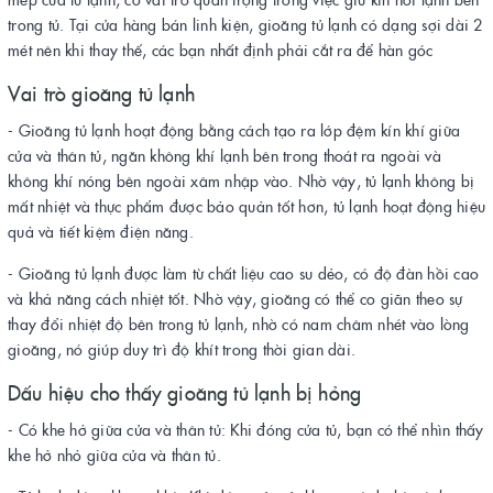
trong tủ. Tại cửa hàng bán linh kiện, gioăng tủ lạnh có dạng sợi dài 2
mét nên khi thay thế, các bạn nhất định phải cắt ra để hàn góc
Vai trò gioăng tủ lạnh
- Gioăng tủ lạnh hoạt động bằng cách tạo ra lớp đệm kín khí giữa
cửa và thân tủ, ngăn không khí lạnh bên trong thoát ra ngoài và
không khí nóng bên ngoài xâm nhập vào. Nhờ vậy, tủ lạnh không bị
mất nhiệt và thực phẩm được bảo quản tốt hơn, tủ lạnh hoạt động hiệu
quả và tiết kiệm điện năng.
- Gioăng tủ lạnh được làm từ chất liệu cao su dẻo, có độ đàn hồi cao
và khả năng cách nhiệt tốt. Nhờ vậy, gioăng có thể co giãn theo sự
thay đổi nhiệt độ bên trong tủ lạnh, nhờ có nam châm nhét vào lòng
gioăng, nó giúp duy trì độ khít trong thời gian dài.
Dấu hiệu cho thấy gioăng tủ lạnh bị hỏng
- Có khe hở giữa cửa và thân tủ: Khi đóng cửa tủ, bạn có thể nhìn thấy
khe hở nhỏ giữa cửa và thân tủ.