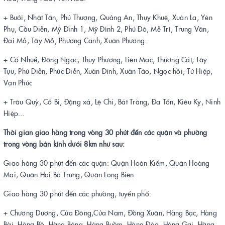
+ Bưởi, Nhật Tân, Phú Thượng, Quảng An, Thụy Khuê, Xuân La, Yên
Phụ, Cầu Diễn, Mỹ Đình 1, Mỹ Đình 2, Phú Đô, Mễ Trì, Trung Văn,
Đại Mỗ, Tây Mỗ, Phương Canh, Xuân Phương.
+ Cổ Nhuế, Đông Ngạc, Thụy Phương, Liên Mạc, Thượng Cát, Tây
Tựu, Phú Diễn, Phúc Diễn, Xuân Đỉnh, Xuân Tảo, Ngọc hồi, Tứ Hiệp,
Vạn Phúc
+ Trâu Quỳ, Cổ Bi, Đặng xá, Lệ Chi, Bát Tràng, Đa Tốn, Kiêu Kỵ, Ninh
Hiệp...
Thời gian giao hàng trong vòng 30 phút đến các quận và phường
trong vòng bán kính dưới 8km như sau:
Giao hàng 30 phút đến các quận: Quận Hoàn Kiếm, Quận Hoàng
Mai, Quận Hai Bà Trưng, Quận Long Biên
Giao hàng 30 phút đến các phường, tuyến phố:
+ Chương Dương, Cửa Đông,Cửa Nam, Đồng Xuân, Hàng Bạc, Hàng
Bài, Hàng Bồ, Hàng Bông, Hàng Buồm, Hàng Đào, Hàng Gai, Hàng