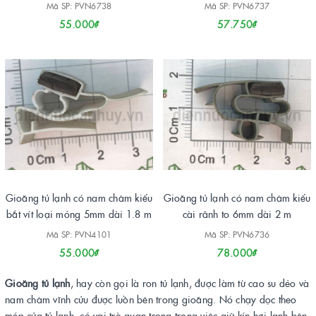
Mã SP: PVN6738
Mã SP: PVN6737
55.000₫
57.750₫
Gioăng tủ lạnh có nam châm kiểu
Gioăng tủ lạnh có nam châm kiểu
bắt vít loại mỏng 5mm dài 1.8 m
cài rãnh to 6mm dài 2 m
Mã SP: PVN4101
Mã SP: PVN6736
55.000₫
78.000₫
Gioăng tủ lạnh
, hay còn gọi là ron tủ lạnh, được làm từ cao su dẻo và
nam châm vĩnh cửu được luồn bên trong gioăng. Nó chạy dọc theo
mép cửa tủ lạnh, có vai trò quan trọng trong việc giữ kín hơi lạnh bên