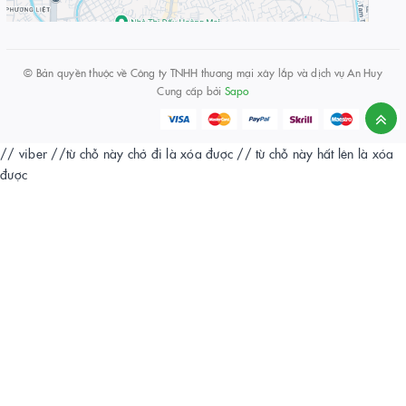
© Bản quyền thuộc về
Công ty TNHH thương mại xây lắp và dịch vụ An Huy
Cung cấp bởi
Sapo
// viber
//từ chỗ này chở đi là xóa được
// từ chỗ này hất lên là xóa
được