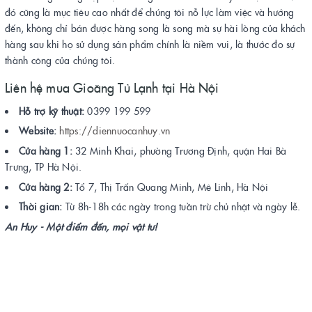
đó cũng là mục tiêu cao nhất để chúng tôi nỗ lực làm việc và hướng
đến, không chỉ bán được hàng song là song mà sự hài lòng của khách
hàng sau khi họ sử dụng sản phẩm chính là niềm vui, là thước đo sự
thành công của chúng tôi.
Liên hệ mua Gioăng Tủ Lạnh tại Hà Nội
Hỗ trợ kỹ thuật:
0399 199 599
Website:
https://diennuocanhuy.vn
Cửa hàng 1:
32 Minh Khai, phường Trương Định, quận Hai Bà
Trưng, TP Hà Nội.
Cửa hàng 2:
Tổ 7, Thị Trấn Quang Minh, Mê Linh, Hà Nội
Thời gian:
Từ 8h-18h các ngày trong tuần trừ chủ nhật và ngày lễ.
An Huy - Một điểm đến, mọi vật tư!