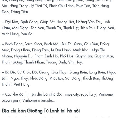
Mã, Hàng Trống, Lý Thái Tổ, Phan Chu Trinh, Phúc Tân, Trần Hưng
Đạo, Tràng Tiền.
+ Đại Kim, Định Công, Giáp Bát, Hoàng Liệt, Hoàng Văn Thụ, Lĩnh
Nam, Mai Động, Tân Mai, Thanh Trì, Thịnh Liệt, Trần Phú, Tương Mai,
Vĩnh Hưng, Yên Sở.
+ Bạch Đằng, Bách Khoa, Bạch Mai, Bùi Thị Xuân, Cầu Dền, Đống
Mác, Đồng Nhân, Đồng Tâm, Lê Đại Hành, Minh Khai, Ngô Thì
Nhậm, Nguyễn Du, Phạm Đình Hổ, Phố Huế, Quỳnh Lôi, Quỳnh Mai,
Thanh Lương, Thanh Nhàn, Trương Định, Vĩnh Tuy.
+ Bồ Đề, Cự Khối, Đức Giang, Gia Thụy, Giang Biên, Long Biên, Ngọc
Lâm, Ngọc Thụy, Phúc Đồng, Phúc Lợi, Sài Đồng, Thạch Bàn, Thượng
Thanh, Việt Hưng.
+ Các khu đô thị trên địa bàn thủ đô: Times city, royal city, Vinhome
ocean park, Vinhome riverside...
Địa chỉ bán
Gioăng Tủ Lạnh tại hà nội