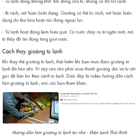
- Tủ lạnh đóng không khít: Khi đóng cửa tủ, không có độ hít cánh
- Bị rách, nứt hoặc biến dạng: Gioăng có thể bị rách, nứt hoặc biến
dạng do lão hóa hoặc tác động ngoại lực.
- Tủ lạnh hoạt động kém hiệu quả: Có nước chảy ra từ ngăn mát, mở
tủ thấy đồ ăn đọng từng giọt nước.
Cách thay gioăng tủ lạnh
Khi thay thế gioăng tủ lạnh, thật hiếm khi bạn mua được gioăng tủ
lạnh đã hàn sẵn. Vì vậy cân cần phải mua thanh gioăng dài và tự cắt
góc để hàn bo theo cánh tu lạnh. Dưới đây là video hướng dẫn cách
hàn gioăng tủ lạnh, mời các bạn tham khảo.
Hướng dẫn làm gioăng tủ lạnh tại nhà - Điện Lạnh Thái Bình