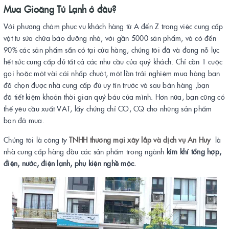
Mua Gioăng Tủ Lạnh ở đâu?
Với phương châm phục vụ khách hàng từ A đến Z trong việc cung cấp
vật tư sửa chữa bảo dưỡng nhà, với gần 5000 sản phẩm, và có đến
90% các sản phẩm sẵn có tại cửa hàng, chúng tôi đã và đang nỗ lực
hết sức cung cấp đủ tất cả các nhu cầu của quý khách. Chỉ cần 1 cuộc
gọi hoặc một vài cái nhấp chuột, một lần trải nghiệm mua hàng bạn
đã chọn được nhà cung cấp đủ uy tín trước và sau bán hàng ,bạn
đã tiết kiệm khoản thời gian quý báu của mình. Hơn nữa, bạn cũng có
thể yêu cầu xuất VAT, lấy chứng chỉ CO, CQ cho những sản phẩm
bạn đã mua.
Chúng tôi là công ty
TNHH thương mại xây lắp và dịch vụ An Huy
là
nhà cung cấp hàng đầu các sản phẩm trong ngành
kim khí tổng hợp,
điện, nước, điện lạnh, phụ kiện nghề mộc.