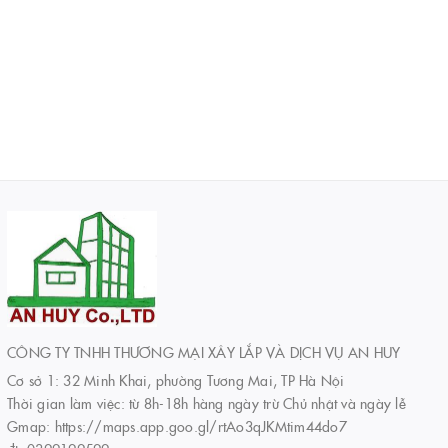
CÔNG TY TNHH THƯƠNG MẠI XÂY LẮP VÀ DỊCH VỤ AN HUY
Cơ sở 1: 32 Minh Khai, phường Tương Mai, TP Hà Nội
Thời gian làm việc: từ 8h-18h hàng ngày trừ Chủ nhật và ngày lễ
Gmap: https://maps.app.goo.gl/rtAo3qJKMtim44do7