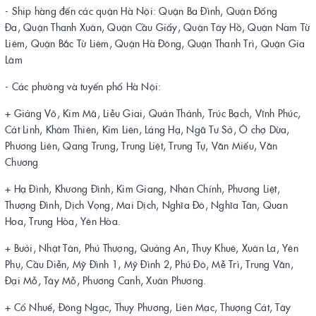
- Ship hàng đến các quận Hà Nội: Quận Ba Đình, Quận Đống
Đa, Quận Thanh Xuân, Quận Cầu Giấy, Quận Tây Hồ, Quận Nam Từ
Liêm, Quận Bắc Từ Liêm, Quận Hà Đông, Quận Thanh Trì, Quận Gia
Lâm
- Các phường và tuyến phố Hà Nội:
+ Giảng Võ, Kim Mã, Liễu Giai, Quán Thánh, Trúc Bạch, Vĩnh Phúc,
Cát Linh, Khâm Thiên, Kim Liên, Láng Hạ, Ngã Tư Sở, Ô chợ Dừa,
Phương Liên, Qang Trung, Trung Liệt, Trung Tự, Văn Miếu, Văn
Chương
+ Hạ Đình, Khương Đình, Kim Giang, Nhân Chính, Phương Liệt,
Thượng Đình, Dịch Vọng, Mai Dịch, Nghĩa Đô, Nghĩa Tân, Quan
Hoa, Trung Hòa, Yên Hòa.
+ Bưởi, Nhật Tân, Phú Thượng, Quảng An, Thụy Khuê, Xuân La, Yên
Phụ, Cầu Diễn, Mỹ Đình 1, Mỹ Đình 2, Phú Đô, Mễ Trì, Trung Văn,
Đại Mỗ, Tây Mỗ, Phương Canh, Xuân Phương.
+ Cổ Nhuế, Đông Ngạc, Thụy Phương, Liên Mạc, Thượng Cát, Tây