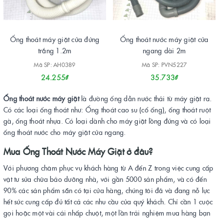
Ống thoát máy giặt cửa đứng
Ống thoát nước máy giặt cửa
trắng 1.2m
ngang dài 2m
Mã SP: AH0389
Mã SP: PVN5227
24.255₫
35.733₫
Ống thoát nước máy giặt
là đường ống dẫn nước thải từ máy giặt ra.
Có các loại ống thoát như: Ống thoát cao su (cổ ống), ống thoát ruột
gà, ống thoát nhựa. Có loại dành cho máy giặt lồng đứng và có loại
ống thoát nước cho máy giặt cửa ngang.
Mua Ống Thoát Nước Máy Giặt ở đâu?
Với phương châm phục vụ khách hàng từ A đến Z trong việc cung cấp
vật tư sửa chữa bảo dưỡng nhà, với gần 5000 sản phẩm, và có đến
90% các sản phẩm sẵn có tại cửa hàng, chúng tôi đã và đang nỗ lực
hết sức cung cấp đủ tất cả các nhu cầu của quý khách. Chỉ cần 1 cuộc
gọi hoặc một vài cái nhấp chuột, một lần trải nghiệm mua hàng bạn