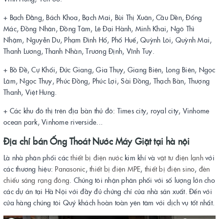
+ Bạch Đằng, Bách Khoa, Bạch Mai, Bùi Thị Xuân, Cầu Dền, Đống
Mác, Đồng Nhân, Đồng Tâm, Lê Đại Hành, Minh Khai, Ngô Thì
Nhậm, Nguyễn Du, Phạm Đình Hổ, Phố Huế, Quỳnh Lôi, Quỳnh Mai,
Thanh Lương, Thanh Nhàn, Trương Định, Vĩnh Tuy.
+ Bồ Đề, Cự Khối, Đức Giang, Gia Thụy, Giang Biên, Long Biên, Ngọc
Lâm, Ngọc Thụy, Phúc Đồng, Phúc Lợi, Sài Đồng, Thạch Bàn, Thượng
Thanh, Việt Hưng.
+ Các khu đô thị trên địa bàn thủ đô: Times city, royal city, Vinhome
ocean park, Vinhome riverside...
Địa chỉ bán
Ống Thoát Nước Máy Giặt
tại hà nội
Là nhà phân phối các
thiết bị điện
nước
kim khí và
vật tư điện lạnh
với
các thương hiệu:
Panasonic
,
thiết bị điện MPE
,
thiết bị điện sino
,
đèn
chiếu sáng rạng đông
. Chúng tôi nhận phân phối với số lượng lớn cho
các dự án tại Hà Nội với đầy đủ chứng chỉ của nhà sản xuất. Đến với
cửa hàng chúng tôi Quý khách hoàn toàn yên tâm với dịch vụ tốt nhất.