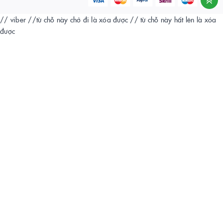
// viber
//từ chỗ này chở đi là xóa được
// từ chỗ này hất lên là xóa
được