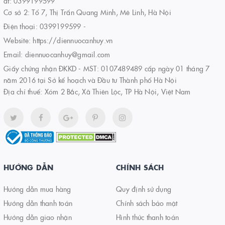
đt: 0399199599
Cơ sở 2: Tổ 7, Thị Trấn Quang Minh, Mê Linh, Hà Nội
Điện thoại:
0399199599
-
Website:
https://diennuocanhuy.vn
Email:
diennuocanhuy@gmail.com
Giấy chứng nhận ĐKKD - MST: 0107489489 cấp ngày 01 tháng 7
năm 2016 tại Sở kế hoạch và Đầu tư Thành phố Hà Nội
Địa chỉ thuế: Xóm 2 Bắc, Xã Thiên Lộc, TP Hà Nội, Việt Nam
HƯỚNG DẪN
CHÍNH SÁCH
Hướng dẫn mua hàng
Quy định sử dụng
Hướng dẫn thanh toán
Chính sách bảo mật
Hướng dẫn giao nhận
Hình thức thanh toán