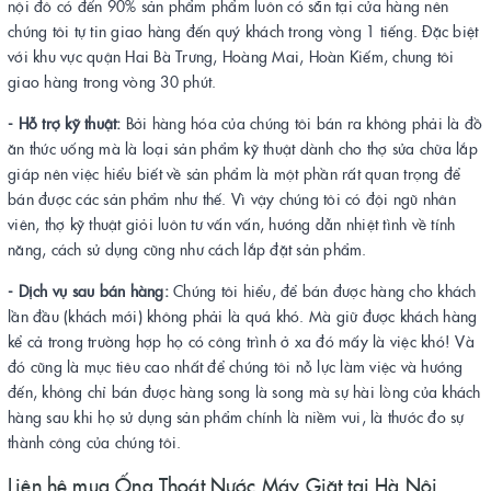
nội đô có đến 90% sản phẩm phẩm luôn có sẵn tại cửa hàng nên
chúng tôi tự tin giao hàng đến quý khách trong vòng 1 tiếng. Đặc biệt
với khu vực quận Hai Bà Trưng, Hoàng Mai, Hoàn Kiếm, chung tôi
giao hàng trong vòng 30 phút.
- Hỗ trợ kỹ thuật:
Bởi hàng hóa của chúng tôi bán ra không phải là đồ
ăn thức uống mà là loại sản phẩm kỹ thuật dành cho thợ sửa chữa lắp
giáp nên việc hiểu biết về sản phẩm là một phần rất quan trọng để
bán được các sản phẩm như thế. Vì vậy chúng tôi có đội ngũ nhân
viên, thợ kỹ thuật giỏi luôn tư vấn vấn, hướng dẫn nhiệt tình về tính
năng, cách sử dụng cũng như cách lắp đặt sản phẩm.
- Dịch vụ sau bán hàng:
Chúng tôi hiểu, để bán được hàng cho khách
lần đầu (khách mới) không phải là quá khó. Mà giữ được khách hàng
kể cả trong trường hợp họ có công trình ở xa đó mấy là việc khó! Và
đó cũng là mục tiêu cao nhất để chúng tôi nỗ lực làm việc và hướng
đến, không chỉ bán được hàng song là song mà sự hài lòng của khách
hàng sau khi họ sử dụng sản phẩm chính là niềm vui, là thước đo sự
thành công của chúng tôi.
Liên hệ mua Ống Thoát Nước Máy Giặt tại Hà Nội