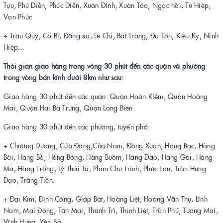
Tựu, Phú Diễn, Phúc Diễn, Xuân Đỉnh, Xuân Tảo, Ngọc hồi, Tứ Hiệp,
Vạn Phúc
+ Trâu Quỳ, Cổ Bi, Đặng xá, Lệ Chi, Bát Tràng, Đa Tốn, Kiêu Kỵ, Ninh
Hiệp...
Thời gian giao hàng trong vòng 30 phút đến các quận và phường
trong vòng bán kính dưới 8km như sau:
Giao hàng 30 phút đến các quận: Quận Hoàn Kiếm, Quận Hoàng
Mai, Quận Hai Bà Trưng, Quận Long Biên
Giao hàng 30 phút đến các phường, tuyến phố:
+ Chương Dương, Cửa Đông,Cửa Nam, Đồng Xuân, Hàng Bạc, Hàng
Bài, Hàng Bồ, Hàng Bông, Hàng Buồm, Hàng Đào, Hàng Gai, Hàng
Mã, Hàng Trống, Lý Thái Tổ, Phan Chu Trinh, Phúc Tân, Trần Hưng
Đạo, Tràng Tiền.
+ Đại Kim, Định Công, Giáp Bát, Hoàng Liệt, Hoàng Văn Thụ, Lĩnh
Nam, Mai Động, Tân Mai, Thanh Trì, Thịnh Liệt, Trần Phú, Tương Mai,
Vĩnh Hưng, Yên Sở.