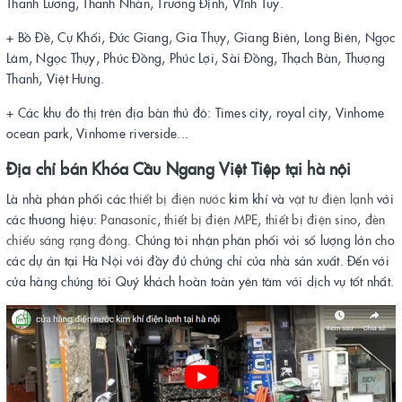
Thanh Lương, Thanh Nhàn, Trương Định, Vĩnh Tuy.
+ Bồ Đề, Cự Khối, Đức Giang, Gia Thụy, Giang Biên, Long Biên, Ngọc
Lâm, Ngọc Thụy, Phúc Đồng, Phúc Lợi, Sài Đồng, Thạch Bàn, Thượng
Thanh, Việt Hưng.
+ Các khu đô thị trên địa bàn thủ đô: Times city, royal city, Vinhome
ocean park, Vinhome riverside...
Địa chỉ bán
Khóa Cầu Ngang Việt Tiệp
tại hà nội
Là nhà phân phối các
thiết bị điện
nước
kim khí và
vật tư điện lạnh
với
các thương hiệu:
Panasonic
,
thiết bị điện MPE
,
thiết bị điện sino
,
đèn
chiếu sáng rạng đông
. Chúng tôi nhận phân phối với số lượng lớn cho
các dự án tại Hà Nội với đầy đủ chứng chỉ của nhà sản xuất. Đến với
cửa hàng chúng tôi Quý khách hoàn toàn yên tâm với dịch vụ tốt nhất.