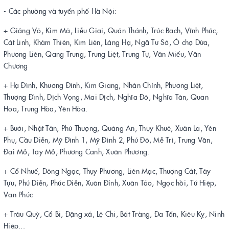
- Các phường và tuyến phố Hà Nội:
+ Giảng Võ, Kim Mã, Liễu Giai, Quán Thánh, Trúc Bạch, Vĩnh Phúc,
Cát Linh, Khâm Thiên, Kim Liên, Láng Hạ, Ngã Tư Sở, Ô chợ Dừa,
Phương Liên, Qang Trung, Trung Liệt, Trung Tự, Văn Miếu, Văn
Chương
+ Hạ Đình, Khương Đình, Kim Giang, Nhân Chính, Phương Liệt,
Thượng Đình, Dịch Vọng, Mai Dịch, Nghĩa Đô, Nghĩa Tân, Quan
Hoa, Trung Hòa, Yên Hòa.
+ Bưởi, Nhật Tân, Phú Thượng, Quảng An, Thụy Khuê, Xuân La, Yên
Phụ, Cầu Diễn, Mỹ Đình 1, Mỹ Đình 2, Phú Đô, Mễ Trì, Trung Văn,
Đại Mỗ, Tây Mỗ, Phương Canh, Xuân Phương.
+ Cổ Nhuế, Đông Ngạc, Thụy Phương, Liên Mạc, Thượng Cát, Tây
Tựu, Phú Diễn, Phúc Diễn, Xuân Đỉnh, Xuân Tảo, Ngọc hồi, Tứ Hiệp,
Vạn Phúc
+ Trâu Quỳ, Cổ Bi, Đặng xá, Lệ Chi, Bát Tràng, Đa Tốn, Kiêu Kỵ, Ninh
Hiệp...