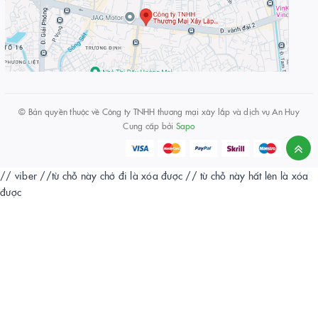
© Bản quyền thuộc về
Công ty TNHH thương mại xây lắp và dịch vụ An Huy
Cung cấp bởi
Sapo
// viber
//từ chỗ này chở đi là xóa được
// từ chỗ này hất lên là xóa
được