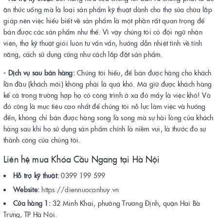
ăn thức uống mà là loại sản phẩm kỹ thuật dành cho thợ sửa chữa lắp
giáp nên việc hiểu biết về sản phẩm là một phần rất quan trọng để
bán được các sản phẩm như thế. Vì vậy chúng tôi có đội ngũ nhân
viên, thợ kỹ thuật giỏi luôn tư vấn vấn, hướng dẫn nhiệt tình về tính
năng, cách sử dụng cũng như cách lắp đặt sản phẩm.
- Dịch vụ sau bán hàng:
Chúng tôi hiểu, để bán được hàng cho khách
lần đầu (khách mới) không phải là quá khó. Mà giữ được khách hàng
kể cả trong trường hợp họ có công trình ở xa đó mấy là việc khó! Và
đó cũng là mục tiêu cao nhất để chúng tôi nỗ lực làm việc và hướng
đến, không chỉ bán được hàng song là song mà sự hài lòng của khách
hàng sau khi họ sử dụng sản phẩm chính là niềm vui, là thước đo sự
thành công của chúng tôi.
Liên hệ mua Khóa Cầu Ngang tại Hà Nội
Hỗ trợ kỹ thuật:
0399 199 599
Website:
https://diennuocanhuy.vn
Cửa hàng 1:
32 Minh Khai, phường Trương Định, quận Hai Bà
Trưng, TP Hà Nội.