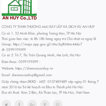
CÔNG TY TNHH THƯƠNG MẠI XÂY LẮP VÀ DỊCH VỤ AN HUY
Cơ sở 1: 32 Minh Khai, phường Tương Mai, TP Hà Nội
Thời gian làm việc: từ 8h-18h hàng ngày trừ Chủ nhật và ngày lễ
Gmap: https://maps.app.goo.gl/rtAo3qJKMtim44do7
đt: 0399199599
Cơ sở 2: Tổ 7, Thị Trấn Quang Minh, Mê Linh, Hà Nội
Điện thoại:
0399199599
-
Website:
https://diennuocanhuy.vn
Email:
diennuocanhuy@gmail.com
Giấy chứng nhận ĐKKD - MST: 0107489489 cấp ngày 01 tháng 7
năm 2016 tại Sở kế hoạch và Đầu tư Thành phố Hà Nội
Địa chỉ thuế: Xóm 2 Bắc, Xã Thiên Lộc, TP Hà Nội, Việt Nam