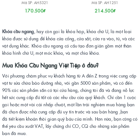
Mã SP: AH5321
Mã SP: AH1251
170.500₫
214.500₫
Khóa cầu ngang
, hay còn gọi là khóa hộp, khóa chữ U, là một loại
khóa được sử dụng để khóa cửa cổng, cửa sắt, cửa ra vào, tủ, và các
vật dụng khác. Khóa cầu ngang có cấu tạo đơn giản gồm một thân
khóa hình chữ U, một móc khóa, và một chìa khóa.
Mua Khóa Cầu Ngang Việt Tiệp
ở đâu?
Với phương châm phục vụ khách hàng từ A đến Z trong việc cung cấp
vật tư sửa chữa bảo dưỡng nhà, với gần 5000 sản phẩm, và có đến
90% các sản phẩm sẵn có tại cửa hàng, chúng tôi đã và đang nỗ lực
hết sức cung cấp đủ tất cả các nhu cầu của quý khách. Chỉ cần 1 cuộc
gọi hoặc một vài cái nhấp chuột, một lần trải nghiệm mua hàng bạn
đã chọn được nhà cung cấp đủ uy tín trước và sau bán hàng ,bạn
đã tiết kiệm khoản thời gian quý báu của mình. Hơn nữa, bạn cũng có
thể yêu cầu xuất VAT, lấy chứng chỉ CO, CQ cho những sản phẩm
bạn đã mua.