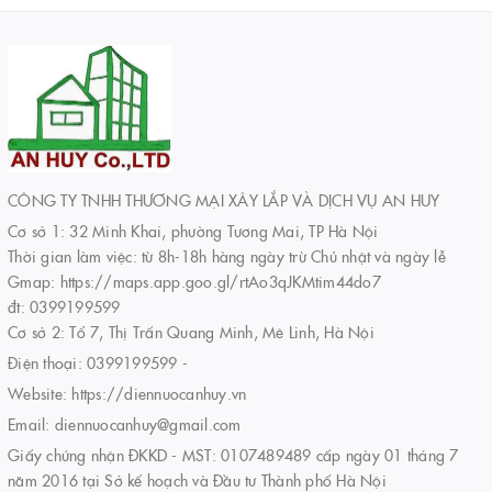
CÔNG TY TNHH THƯƠNG MẠI XÂY LẮP VÀ DỊCH VỤ AN HUY
Cơ sở 1: 32 Minh Khai, phường Tương Mai, TP Hà Nội
Thời gian làm việc: từ 8h-18h hàng ngày trừ Chủ nhật và ngày lễ
Gmap: https://maps.app.goo.gl/rtAo3qJKMtim44do7
đt: 0399199599
Cơ sở 2: Tổ 7, Thị Trấn Quang Minh, Mê Linh, Hà Nội
Điện thoại:
0399199599
-
Website:
https://diennuocanhuy.vn
Email:
diennuocanhuy@gmail.com
Giấy chứng nhận ĐKKD - MST: 0107489489 cấp ngày 01 tháng 7
năm 2016 tại Sở kế hoạch và Đầu tư Thành phố Hà Nội