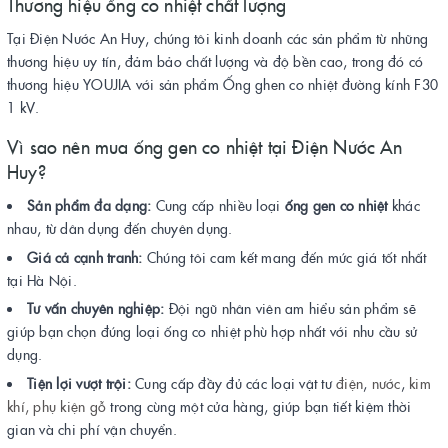
Thương hiệu ống co nhiệt chất lượng
Tại Điện Nước An Huy, chúng tôi kinh doanh các sản phẩm từ những
thương hiệu uy tín, đảm bảo chất lượng và độ bền cao, trong đó có
thương hiệu YOUJIA với sản phẩm Ống ghen co nhiệt đường kính F30
1 kV.
Vì sao nên mua ống gen co nhiệt tại Điện Nước An
Huy?
Sản phẩm đa dạng:
Cung cấp nhiều loại
ống gen co nhiệt
khác
nhau, từ dân dụng đến chuyên dụng.
Giá cả cạnh tranh:
Chúng tôi cam kết mang đến mức giá tốt nhất
tại Hà Nội.
Tư vấn chuyên nghiệp:
Đội ngũ nhân viên am hiểu sản phẩm sẽ
giúp bạn chọn đúng loại ống co nhiệt phù hợp nhất với nhu cầu sử
dụng.
Tiện lợi vượt trội:
Cung cấp đầy đủ các loại vật tư
điện
,
nước
,
kim
khí,
phụ kiện gỗ
trong cùng một cửa hàng, giúp bạn tiết kiệm thời
gian và chi phí vận chuyển.