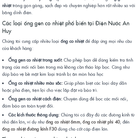
nhiệt
trông gọn gàng, sạch đẹp và chuyên nghiệp hơn rất nhiều so với
băng dính điện.
Các loại ống gen co nhiệt phổ biến tại Điện Nước An
Huy
Chúng tôi cung cấp nhiều loại
ống co nhiệt
để đáp ứng mọi nhu cầu
của khách hàng:
Ống gen co nhiệt trong suốt:
Cho phép bạn dễ dàng kiểm tra tình
trạng của mối nối bên trong mà không cần tháo lớp bọc. Cũng như
dúp bảo vệ bề mặt kim loại tránh bị ăn mòn hóa học
Ống co nhiệt nhiều màu sắc:
Giúp phân biệt các loại dây dẫn
hoặc pha điện, tiện lợi cho việc lắp đặt và bảo trì.
Ống gen co nhiệt cách điện:
Chuyên dùng để bọc các mối nối,
đảm bảo an toàn tuyệt đối.
Các kích thước thông dụng:
Chúng tôi có đầy đủ các đường kính từ
nhỏ đến lớn, ví dụ như
ống co nhiệt 6mm
,
ống co nhiệt phi 40
, đến
ống co nhiệt đường kính F30
dùng cho cốt cáp điện lớn.