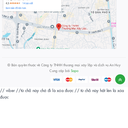
© Bản quyền thuộc về
Công ty TNHH thương mại xây lắp và dịch vụ An Huy
Cung cấp bởi
Sapo
// viber
//từ chỗ này chở đi là xóa được
// từ chỗ này hất lên là xóa
được