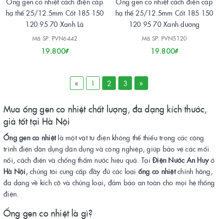
Ống gen co nhiệt cách điện cáp
Ống gen co nhiệt cách điện cáp
hạ thế 25/12.5mm Cốt 185 150
hạ thế 25/12.5mm Cốt 185 150
120 95 70 Xanh Lá
120 95 70 Xanh dương
Mã SP: PVN6442
Mã SP: PVN5120
19.800₫
19.800₫
«
1
2
3
»
Mua ống gen co nhiệt chất lượng, đa dạng kích thước,
giá tốt tại Hà Nội
Ống gen co nhiệt
là một vật tư điện không thể thiếu trong các công
trình điện dân dụng dân dụng và công nghiệp, giúp bảo vệ các mối
nối, cách điện và chống thấm nước hiệu quả. Tại
Điện Nước An Huy
ở
Hà Nội
, chúng tôi cung cấp đầy đủ các loại
ống co nhiệt
chính hãng,
đa dạng về kích cỡ và chủng loại, đảm bảo an toàn cho mọi hệ thống
điện.
Ống gen co nhiệt là gì?