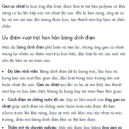
Gen co nhiệt
là loại ống đặc biệt, được làm từ vật liệu polyme có khả
năng co lại khi tiếp xúc với nhiệt độ cao. Khi bị làm nóng, ống sẽ co
lại và ôm sát vào đối tượng được bọc, tạo thành một lớp bảo vệ chắc
chắn.
Ưu điểm vượt trội hơn hẳn băng dính điện
Mặc dù
băng dính điện
phổ biến và tiện lợi, nhưng ống gen co nhiệt
mang lại nhiều ưu điểm vượt trội hơn hẳn, đặc biệt là với các mối nối
cần độ bền và an toàn cao:
Độ bền vĩnh viễn:
Băng dính điện dễ bị bong tróc, lão hóa và
bung keo sau một thời gian dài, đặc biệt trong môi trường ẩm ướt
hoặc nhiệt độ cao.
Gen co nhiệt
sau khi co lại sẽ ôm khít, tạo thành
một lớp vỏ bọc bền chặt, không bị bung hay ăn mòn theo thời gian.
Cách điện và chống nước tối ưu:
Lớp vỏ liền mạch của
ống gen co
nhiệt
giúp cách điện và chống nước hoàn toàn nếu được đổ keo
silicon trước khi khò nóng, bảo vệ mối nối khỏi mọi tác nhân từ môi
trường, điều mà băng dính điện khó có thể làm được.
Thẩm mỹ và chuyên nghiệp:
Mối nối được bọc bằng
ống gen co