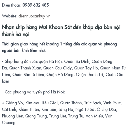
Điện thoại:
0989 632 485
Website:
diennuocanhuy.vn
Nhận ship hàng Mũi Khoan Sắt đến khắp địa bàn nội
thành hà nội
Thời gian giao hàng hết khoảng 1 tiếng đến các quận và phường
ngoài bán kính 8km như:
- Ship hàng đến các quận Hà Nội: Quận Ba Đình, Quận Đống
Đa, Quận Thanh Xuân, Quận Cầu Giấy, Quận Tây Hồ, Quận Nam Từ
Liêm, Quận Bắc Từ Liêm, Quận Hà Đông, Quận Thanh Trì, Quận Gia
Lâm
- Các phường và tuyến phố Hà Nội:
+ Giảng Võ, Kim Mã, Liễu Giai, Quán Thánh, Trúc Bạch, Vĩnh Phúc,
Cát Linh, Khâm Thiên, Kim Liên, Láng Hạ, Ngã Tư Sở, Ô chợ Dừa,
Phương Liên, Qang Trung, Trung Liệt, Trung Tự, Văn Miếu, Văn
Chương