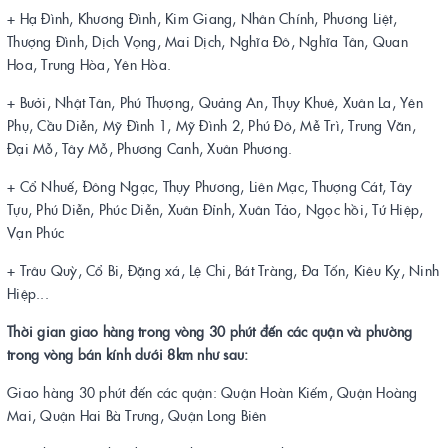
+ Hạ Đình, Khương Đình, Kim Giang, Nhân Chính, Phương Liệt,
Thượng Đình, Dịch Vọng, Mai Dịch, Nghĩa Đô, Nghĩa Tân, Quan
Hoa, Trung Hòa, Yên Hòa.
+ Bưởi, Nhật Tân, Phú Thượng, Quảng An, Thụy Khuê, Xuân La, Yên
Phụ, Cầu Diễn, Mỹ Đình 1, Mỹ Đình 2, Phú Đô, Mễ Trì, Trung Văn,
Đại Mỗ, Tây Mỗ, Phương Canh, Xuân Phương.
+ Cổ Nhuế, Đông Ngạc, Thụy Phương, Liên Mạc, Thượng Cát, Tây
Tựu, Phú Diễn, Phúc Diễn, Xuân Đỉnh, Xuân Tảo, Ngọc hồi, Tứ Hiệp,
Vạn Phúc
+ Trâu Quỳ, Cổ Bi, Đặng xá, Lệ Chi, Bát Tràng, Đa Tốn, Kiêu Kỵ, Ninh
Hiệp...
Thời gian giao hàng trong vòng 30 phút đến các quận và phường
trong vòng bán kính dưới 8km như sau:
Giao hàng 30 phút đến các quận: Quận Hoàn Kiếm, Quận Hoàng
Mai, Quận Hai Bà Trưng, Quận Long Biên