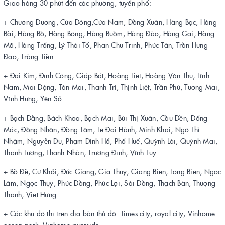
Giao hàng 30 phút đến các phường, tuyến phố:
+ Chương Dương, Cửa Đông,Cửa Nam, Đồng Xuân, Hàng Bạc, Hàng
Bài, Hàng Bồ, Hàng Bông, Hàng Buồm, Hàng Đào, Hàng Gai, Hàng
Mã, Hàng Trống, Lý Thái Tổ, Phan Chu Trinh, Phúc Tân, Trần Hưng
Đạo, Tràng Tiền.
+ Đại Kim, Định Công, Giáp Bát, Hoàng Liệt, Hoàng Văn Thụ, Lĩnh
Nam, Mai Động, Tân Mai, Thanh Trì, Thịnh Liệt, Trần Phú, Tương Mai,
Vĩnh Hưng, Yên Sở.
+ Bạch Đằng, Bách Khoa, Bạch Mai, Bùi Thị Xuân, Cầu Dền, Đống
Mác, Đồng Nhân, Đồng Tâm, Lê Đại Hành, Minh Khai, Ngô Thì
Nhậm, Nguyễn Du, Phạm Đình Hổ, Phố Huế, Quỳnh Lôi, Quỳnh Mai,
Thanh Lương, Thanh Nhàn, Trương Định, Vĩnh Tuy.
+ Bồ Đề, Cự Khối, Đức Giang, Gia Thụy, Giang Biên, Long Biên, Ngọc
Lâm, Ngọc Thụy, Phúc Đồng, Phúc Lợi, Sài Đồng, Thạch Bàn, Thượng
Thanh, Việt Hưng.
+ Các khu đô thị trên địa bàn thủ đô: Times city, royal city, Vinhome