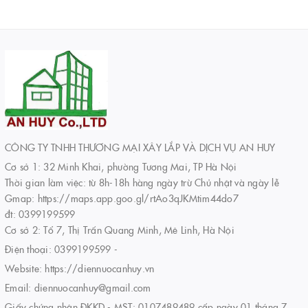
CÔNG TY TNHH THƯƠNG MẠI XÂY LẮP VÀ DỊCH VỤ AN HUY
Cơ sở 1: 32 Minh Khai, phường Tương Mai, TP Hà Nội
Thời gian làm việc: từ 8h-18h hàng ngày trừ Chủ nhật và ngày lễ
Gmap: https://maps.app.goo.gl/rtAo3qJKMtim44do7
đt: 0399199599
Cơ sở 2: Tổ 7, Thị Trấn Quang Minh, Mê Linh, Hà Nội
Điện thoại:
0399199599
-
Website:
https://diennuocanhuy.vn
Email:
diennuocanhuy@gmail.com
Giấy chứng nhận ĐKKD - MST: 0107489489 cấp ngày 01 tháng 7