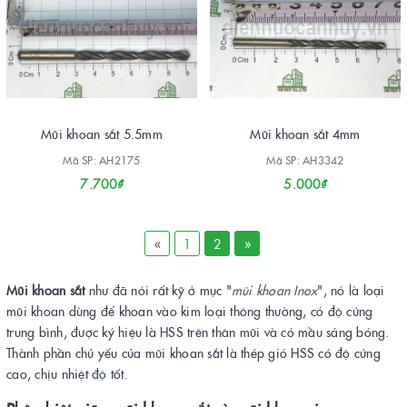
Mũi khoan sắt 5.5mm
Mũi khoan sắt 4mm
Mã SP: AH2175
Mã SP: AH3342
7.700₫
5.000₫
«
1
2
»
Mũi khoan sắt
như đã nói rất kỹ ở mục "
mũi khoan Inox
", nó là loại
mũi khoan dùng để khoan vào kim loại thông thường, có độ cứng
trung bình, được ký hiệu là HSS trên thân mũi và có mầu sáng bóng.
Thành phần chủ yếu của mũi khoan sắt là thép gió HSS có độ cứng
cao, chịu nhiệt độ tốt.