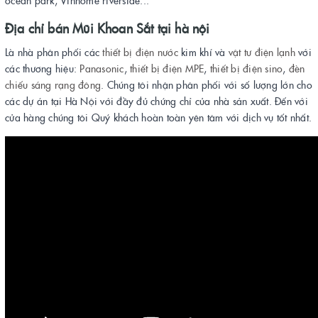
ocean park, Vinhome riverside...
Địa chỉ bán
Mũi Khoan Sắt
tại hà nội
Là nhà phân phối các
thiết bị điện
nước
kim khí và
vật tư điện lạnh
với
các thương hiệu:
Panasonic
,
thiết bị điện MPE
,
thiết bị điện sino
,
đèn
chiếu sáng rạng đông
. Chúng tôi nhận phân phối với số lượng lớn cho
các dự án tại Hà Nội với đầy đủ chứng chỉ của nhà sản xuất. Đến với
cửa hàng chúng tôi Quý khách hoàn toàn yên tâm với dịch vụ tốt nhất.