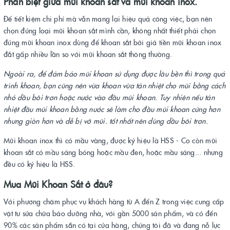
Phân biệt giữa mũi khoan sắt và mũi khoan inox.
Để tiết kiệm chi phí mà vẫn mang lại hiệu quả công việc, bạn nên
chọn đúng loại mũi khoan sắt mình cần, không nhất thiết phải chọn
đúng mũi khoan inox dùng để khoan sắt bởi giá tiền mũi khoan inox
đắt gấp nhiều lần so với mũi khoan sắt thông thường.
Ngoài ra, để đảm bảo mũi khoan sử dụng được lâu bền thì trong quá
trình khoan, bạn cũng nên vừa khoan vừa tản nhiệt cho mũi bằng cách
nhỏ dầu bôi trơn hoặc nước vào đầu mũi khoan. Tuy nhiên nếu tản
nhiệt đầu mũi khoan bằng nước sẽ làm cho đầu mũi khoan cứng hơn
nhưng giòn hơn và dễ bị vỡ mũi. tốt nhất nên dùng dầu bôi trơn.
Mũi khoan inox thì có mầu vàng, được ký hiệu là HSS - Co còn mũi
khoan sắt có mầu sáng bóng hoặc mầu đen, hoặc mầu sáng... nhưng
đều có ký hiệu là HSS.
Mua Mũi Khoan Sắt ở đâu?
Với phương châm phục vụ khách hàng từ A đến Z trong việc cung cấp
vật tư sửa chữa bảo dưỡng nhà, với gần 5000 sản phẩm, và có đến
90% các sản phẩm sẵn có tại cửa hàng, chúng tôi đã và đang nỗ lực