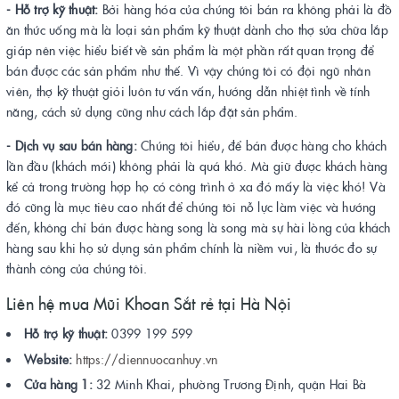
- Hỗ trợ kỹ thuật:
Bởi hàng hóa của chúng tôi bán ra không phải là đồ
ăn thức uống mà là loại sản phẩm kỹ thuật dành cho thợ sửa chữa lắp
giáp nên việc hiểu biết về sản phẩm là một phần rất quan trọng để
bán được các sản phẩm như thế. Vì vậy chúng tôi có đội ngũ nhân
viên, thợ kỹ thuật giỏi luôn tư vấn vấn, hướng dẫn nhiệt tình về tính
năng, cách sử dụng cũng như cách lắp đặt sản phẩm.
- Dịch vụ sau bán hàng:
Chúng tôi hiểu, để bán được hàng cho khách
lần đầu (khách mới) không phải là quá khó. Mà giữ được khách hàng
kể cả trong trường hợp họ có công trình ở xa đó mấy là việc khó! Và
đó cũng là mục tiêu cao nhất để chúng tôi nỗ lực làm việc và hướng
đến, không chỉ bán được hàng song là song mà sự hài lòng của khách
hàng sau khi họ sử dụng sản phẩm chính là niềm vui, là thước đo sự
thành công của chúng tôi.
Liên hệ mua Mũi Khoan Sắt rẻ tại Hà Nội
Hỗ trợ kỹ thuật:
0399 199 599
Website:
https://diennuocanhuy.vn
Cửa hàng 1:
32 Minh Khai, phường Trương Định, quận Hai Bà