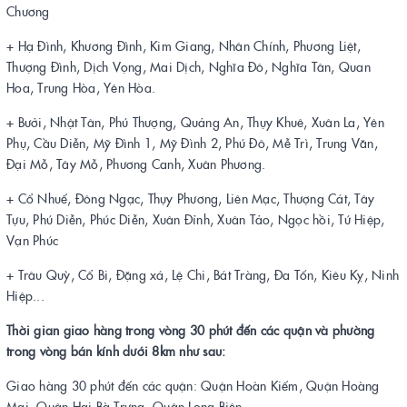
Chương
+ Hạ Đình, Khương Đình, Kim Giang, Nhân Chính, Phương Liệt,
Thượng Đình, Dịch Vọng, Mai Dịch, Nghĩa Đô, Nghĩa Tân, Quan
Hoa, Trung Hòa, Yên Hòa.
+ Bưởi, Nhật Tân, Phú Thượng, Quảng An, Thụy Khuê, Xuân La, Yên
Phụ, Cầu Diễn, Mỹ Đình 1, Mỹ Đình 2, Phú Đô, Mễ Trì, Trung Văn,
Đại Mỗ, Tây Mỗ, Phương Canh, Xuân Phương.
+ Cổ Nhuế, Đông Ngạc, Thụy Phương, Liên Mạc, Thượng Cát, Tây
Tựu, Phú Diễn, Phúc Diễn, Xuân Đỉnh, Xuân Tảo, Ngọc hồi, Tứ Hiệp,
Vạn Phúc
+ Trâu Quỳ, Cổ Bi, Đặng xá, Lệ Chi, Bát Tràng, Đa Tốn, Kiêu Kỵ, Ninh
Hiệp...
Thời gian giao hàng trong vòng 30 phút đến các quận và phường
trong vòng bán kính dưới 8km như sau:
Giao hàng 30 phút đến các quận: Quận Hoàn Kiếm, Quận Hoàng
Mai, Quận Hai Bà Trưng, Quận Long Biên