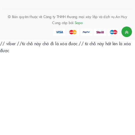
© Bản quyền thuộc về
Công ty TNHH thương mại xây lắp và dịch vụ An Huy
Cung cấp bởi
Sapo
// viber
//từ chỗ này chở đi là xóa được
// từ chỗ này hất lên là xóa
được