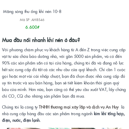
Măng sông thu ống khí nén 10-8
Mã SP: AH8546
6.600₫
Mua đầu nối nhanh khí nén ở đâu?
Với phương châm phục vụ khách hàng từ A đến Z trong việc cung cấp
vật tư sửa chữa bảo dưỡng nhà, với gần 5000 sản phẩm, và có đến
90% các sản phẩm sẵn có tại cửa hàng, chúng tôi đã và đang nỗ lực
hết sức cung cấp đủ tất cả các nhu cầu của quý khach. Chỉ cần 1 cuộc
gọi hoặc một vài cái nhấp chuột, bạn đã chọn được nhà cung cấp đủ
uy tín trước và sau bán hàng, bạn sẽ tiết kiệm khoản thời gian quý
báu của mình. Hơn nữa, bạn cũng có thể yêu cầu xuất VAT, lấy chứng
chỉ CO, CQ cho những sản phẩm bạn đã mua.
Chúng tôi là công ty
TNHH thương mại xây lắp và dịch vụ An Huy
là
nhà cung cấp hàng đầu các sản phẩm trong ngành
kim khí tổng hợp,
điện, nước, điện lạnh.