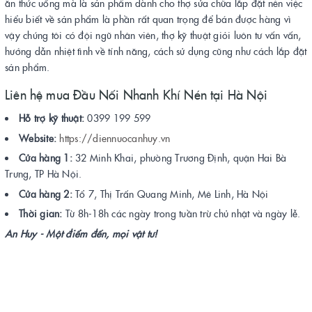
ăn thức uống mà là sản phẩm dành cho thợ sửa chữa lắp đặt nên việc
hiểu biết về sản phẩm là phần rất quan trọng để bán được hàng vì
vậy chúng tôi có đội ngũ nhân viên, thợ kỹ thuật giỏi luôn tư vấn vấn,
hướng dẫn nhiệt tình về tính năng, cách sử dụng cũng như cách lắp đặt
sản phẩm.
Liên hệ mua Đầu Nối Nhanh Khí Nén tại Hà Nội
Hỗ trợ kỹ thuật:
0399 199 599
Website:
https://diennuocanhuy.vn
Cửa hàng 1:
32 Minh Khai, phường Trương Định, quận Hai Bà
Trưng, TP Hà Nội.
Cửa hàng 2:
Tổ 7, Thị Trấn Quang Minh, Mê Linh, Hà Nội
Thời gian:
Từ 8h-18h các ngày trong tuần trừ chủ nhật và ngày lễ.
An Huy - Một điểm đến, mọi vật tư!