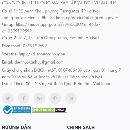
CÔNG TY TNHH THƯƠNG MẠI XÂY LẮP VÀ DỊCH VỤ AN HUY
Cơ sở 1: 32 Minh Khai, phường Tương Mai, TP Hà Nội
Thời gian làm việc: từ 8h-18h hàng ngày trừ Chủ nhật và ngày lễ
Gmap: https://maps.app.goo.gl/rtAo3qJKMtim44do7
đt: 0399199599
Cơ sở 2: Tổ 7, Thị Trấn Quang Minh, Mê Linh, Hà Nội
Điện thoại:
0399199599
-
Website:
https://diennuocanhuy.vn
Email:
diennuocanhuy@gmail.com
Giấy chứng nhận ĐKKD - MST: 0107489489 cấp ngày 01 tháng 7
năm 2016 tại Sở kế hoạch và Đầu tư Thành phố Hà Nội
Địa chỉ thuế: Xóm 2 Bắc, Xã Thiên Lộc, TP Hà Nội, Việt Nam
HƯỚNG DẪN
CHÍNH SÁCH