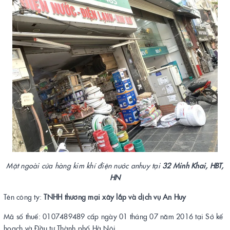
Mặt ngoài cửa hàng kim khí điện nước anhuy tại
32 Minh Khai, HBT,
HN
Tên công ty:
TNHH thương mại xây lắp và dịch vụ An Huy
Mã số thuế: 0107489489 cấp ngày 01 tháng 07 năm 2016 tại Sở kế
hoạch và Đầu tư Thành phố Hà Nội