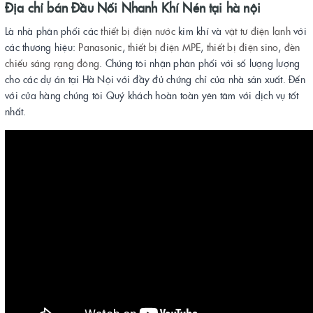
Địa chỉ bán Đầu Nối Nhanh Khí Nén tại hà nội
Là nhà phân phối các
thiết bị điện
nước
kim khí và
vật tư điện lạnh
với
các thương hiệu:
Panasonic
,
thiết bị điện MPE
,
thiết bị điện sino
,
đèn
chiếu sáng rạng đông
. Chúng tôi nhận phân phối với số lượng lượng
cho các dự án tại Hà Nội với đầy đủ chứng chỉ của nhà sản xuất. Đến
với cửa hàng chúng tôi Quý khách hoàn toàn yên tâm với dịch vụ tốt
nhất.