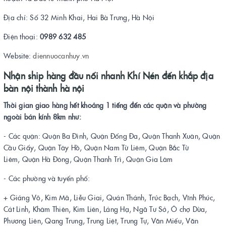
Địa chỉ: Số 32 Minh Khai, Hai Bà Trưng, Hà Nội
Điện thoại:
0989 632 485
Website:
diennuocanhuy.vn
Nhận ship hàng đầu nối nhanh Khí Nén đến khắp địa
bàn nội thành hà nội
Thời gian giao hàng hết khoảng 1 tiếng đến các quận và phường
ngoài bán kính 8km như:
- Các quận: Quận Ba Đình, Quận Đống Đa, Quận Thanh Xuân, Quận
Cầu Giấy, Quận Tây Hồ, Quận Nam Từ Liêm, Quận Bắc Từ
Liêm, Quận Hà Đông, Quận Thanh Trì, Quận Gia Lâm
- Các phường và tuyến phố:
+ Giảng Võ, Kim Mã, Liễu Giai, Quán Thánh, Trúc Bạch, Vĩnh Phúc,
Cát Linh, Khâm Thiên, Kim Liên, Láng Hạ, Ngã Tư Sở, Ô chợ Dừa,
Phương Liên, Qang Trung, Trung Liệt, Trung Tự, Văn Miếu, Văn