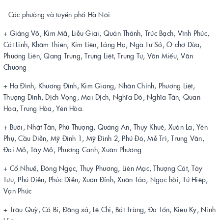
- Các phường và tuyến phố Hà Nội:
+ Giảng Võ, Kim Mã, Liễu Giai, Quán Thánh, Trúc Bạch, Vĩnh Phúc,
Cát Linh, Khâm Thiên, Kim Liên, Láng Hạ, Ngã Tư Sở, Ô chợ Dừa,
Phương Liên, Qang Trung, Trung Liệt, Trung Tự, Văn Miếu, Văn
Chương
+ Hạ Đình, Khương Đình, Kim Giang, Nhân Chính, Phương Liệt,
Thượng Đình, Dịch Vọng, Mai Dịch, Nghĩa Đô, Nghĩa Tân, Quan
Hoa, Trung Hòa, Yên Hòa.
+ Bưởi, Nhật Tân, Phú Thượng, Quảng An, Thụy Khuê, Xuân La, Yên
Phụ, Cầu Diễn, Mỹ Đình 1, Mỹ Đình 2, Phú Đô, Mễ Trì, Trung Văn,
Đại Mỗ, Tây Mỗ, Phương Canh, Xuân Phương.
+ Cổ Nhuế, Đông Ngạc, Thụy Phương, Liên Mạc, Thượng Cát, Tây
Tựu, Phú Diễn, Phúc Diễn, Xuân Đỉnh, Xuân Tảo, Ngọc hồi, Tứ Hiệp,
Vạn Phúc
+ Trâu Quỳ, Cổ Bi, Đặng xá, Lệ Chi, Bát Tràng, Đa Tốn, Kiêu Kỵ, Ninh