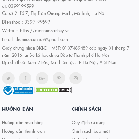
đt: 0399199599
Cơ sở 2: Tổ 7, Thị Trấn Quang Minh, Mê Linh, Hà Nội
Điện thoại:
0399199599
-
Website:
https://diennuocanhuy.vn
Email:
diennuocanhuy@gmail.com
Giấy chứng nhận ĐKKD - MST: 0107489489 cấp ngày 01 tháng 7
năm 2016 tại Sở kế hoạch và Đầu tư Thành phố Hà Nội
Địa chỉ thuế: Xóm 2 Bắc, Xã Thiên Lộc, TP Hà Nội, Việt Nam
HƯỚNG DẪN
CHÍNH SÁCH
Hướng dẫn mua hàng
Quy định sử dụng
Hướng dẫn thanh toán
Chính sách bảo mật