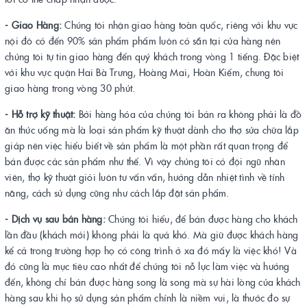
- Giao Hàng:
Chúng tôi nhận giao hàng toàn quốc, riêng với khu vực
nội đô có đến 90% sản phẩm phẩm luôn có sẵn tại cửa hàng nên
chúng tôi tự tin giao hàng đến quý khách trong vòng 1 tiếng. Đặc biệt
với khu vực quận Hai Bà Trưng, Hoàng Mai, Hoàn Kiếm, chung tôi
giao hàng trong vòng 30 phút.
- Hỗ trợ kỹ thuật:
Bởi hàng hóa của chúng tôi bán ra không phải là đồ
ăn thức uống mà là loại sản phẩm kỹ thuật dành cho thợ sửa chữa lắp
giáp nên việc hiểu biết về sản phẩm là một phần rất quan trọng để
bán được các sản phẩm như thế. Vì vậy chúng tôi có đội ngũ nhân
viên, thợ kỹ thuật giỏi luôn tư vấn vấn, hướng dẫn nhiệt tình về tính
năng, cách sử dụng cũng như cách lắp đặt sản phẩm.
- Dịch vụ sau bán hàng:
Chúng tôi hiểu, để bán được hàng cho khách
lần đầu (khách mới) không phải là quá khó. Mà giữ được khách hàng
kể cả trong trường hợp họ có công trình ở xa đó mấy là việc khó! Và
đó cũng là mục tiêu cao nhất để chúng tôi nỗ lực làm việc và hướng
đến, không chỉ bán được hàng song là song mà sự hài lòng của khách
hàng sau khi họ sử dụng sản phẩm chính là niềm vui, là thước đo sự