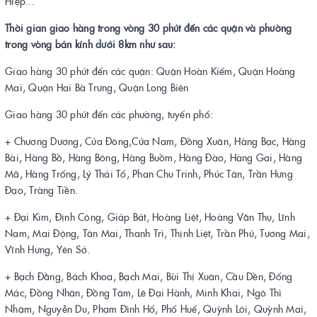
Hiệp...
Thời gian giao hàng trong vòng 30 phút đến các quận và phường
trong vòng bán kính dưới 8km như sau:
Giao hàng 30 phút đến các quận: Quận Hoàn Kiếm, Quận Hoàng
Mai, Quận Hai Bà Trưng, Quận Long Biên
Giao hàng 30 phút đến các phường, tuyến phố:
+ Chương Dương, Cửa Đông,Cửa Nam, Đồng Xuân, Hàng Bạc, Hàng
Bài, Hàng Bồ, Hàng Bông, Hàng Buồm, Hàng Đào, Hàng Gai, Hàng
Mã, Hàng Trống, Lý Thái Tổ, Phan Chu Trinh, Phúc Tân, Trần Hưng
Đạo, Tràng Tiền.
+ Đại Kim, Định Công, Giáp Bát, Hoàng Liệt, Hoàng Văn Thụ, Lĩnh
Nam, Mai Động, Tân Mai, Thanh Trì, Thịnh Liệt, Trần Phú, Tương Mai,
Vĩnh Hưng, Yên Sở.
+ Bạch Đằng, Bách Khoa, Bạch Mai, Bùi Thị Xuân, Cầu Dền, Đống
Mác, Đồng Nhân, Đồng Tâm, Lê Đại Hành, Minh Khai, Ngô Thì
Nhậm, Nguyễn Du, Phạm Đình Hổ, Phố Huế, Quỳnh Lôi, Quỳnh Mai,