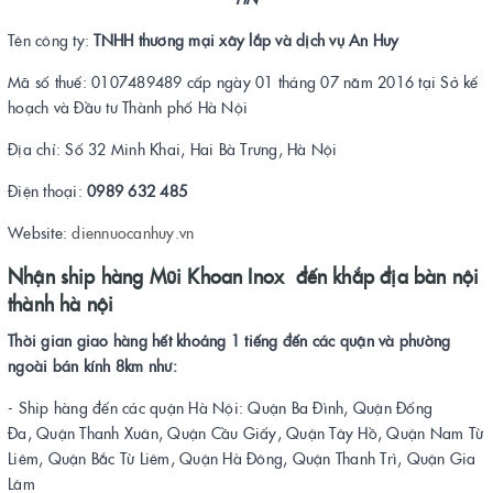
Tên công ty:
TNHH thương mại xây lắp và dịch vụ An Huy
Mã số thuế: 0107489489 cấp ngày 01 tháng 07 năm 2016 tại Sở kế
hoạch và Đầu tư Thành phố Hà Nội
Địa chỉ: Số 32 Minh Khai, Hai Bà Trưng, Hà Nội
Điện thoại:
0989 632 485
Website:
diennuocanhuy.vn
Nhận ship hàng Mũi Khoan Inox đến khắp địa bàn nội
thành hà nội
Thời gian giao hàng hết khoảng 1 tiếng đến các quận và phường
ngoài bán kính 8km như:
- Ship hàng đến các quận Hà Nội: Quận Ba Đình, Quận Đống
Đa, Quận Thanh Xuân, Quận Cầu Giấy, Quận Tây Hồ, Quận Nam Từ
Liêm, Quận Bắc Từ Liêm, Quận Hà Đông, Quận Thanh Trì, Quận Gia
Lâm