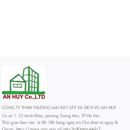
CÔNG TY TNHH THƯƠNG MẠI XÂY LẮP VÀ DỊCH VỤ AN HUY
Cơ sở 1: 32 Minh Khai, phường Tương Mai, TP Hà Nội
Thời gian làm việc: từ 8h-18h hàng ngày trừ Chủ nhật và ngày lễ
Gmap: https://maps.app.goo.gl/rtAo3qJKMtim44do7