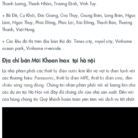
Thanh Lương, Thanh Nhàn, Trương Định, Vĩnh Tuy.
+ Bồ Đề, Cự Khối, Đức Giang, Gia Thụy, Giang Biên, Long Biên, Ngọc
Lâm, Ngọc Thụy, Phúc Đồng, Phúc Lợi, Sài Đồng, Thạch Bàn, Thượng
Thanh, Việt Hưng.
+ Các khu đô thị trên địa bàn thủ đô: Times city, royal city, Vinhome
ocean park, Vinhome riverside...
Địa chỉ bán
Mũi Khoan Inox
tại hà nội
Là nhà phân phối các
thiết bị điện
nước
kim khí và
vật tư điện lạnh
với
các thương hiệu:
Panasonic
,
thiết bị điện MPE
,
thiết bị điện sino
,
đèn
chiếu sáng rạng đông
. Chúng tôi nhận phân phối với số lượng lớn cho
các dự án tại Hà Nội với đầy đủ chứng chỉ của nhà sản xuất. Đến với
cửa hàng chúng tôi Quý khách hoàn toàn yên tâm với dịch vụ tốt nhất.