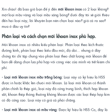
Xin chào! đã bao giờ bạn để ý đến
mũi khoan inox
có 2 loại không?
một loại mầu vàng và loại mầu sáng bóng? dưới đây tôi sẽ giới thiệu
đến hai loại này, lời khuyên bạn nên chọn loại nào? giá cả ra sao?
mua ở đâu uy tín?
Phân loại và cách chọn mũi khoan inox phù hợp.
Mũi khoan inox có nhiều kiểu phân loại: Phân loại theo kích thước
đường kính, phân loại theo kiểu đầu mũi, độ dài... nhưng ở đây
chúng tôi chỉ tập chung vào phân loại theo chất lượng mũi khoan để
bạn dễ dàng chọn lựa phù hợp với công việc của mình và tiết kiệm chi
phí.
- Loại mũi khoan inox mầu trắng bóng:
Loại này có ký hiệu là HSS
được in hoặc khắc lên chuôi mũi khoan. Là loại mũi khoan có thành
phần chính là thép gió, loại này độ cứng trung bình, thích hợp khoan
sắt, khoan thép thông thường không khoan được các loại thép hợp kim
có độ cứng cao. Loại này có giá cả phải chăng.
- Loại mũi khoan inox có mầu vàng:
Được ký hiệu là HSS-Co, đây là