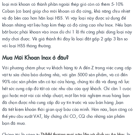
loại mũi khoan có thành phần ngoài thép gió còn có thêm 5-10%
Coban (cô ban) giúp cho mũi khoan có độ cứng, khả năng chịu nhiệt
và độ bền cao hơn hẳn loại HSS. Vì vậy loại này được sử dụng để
khoan những vật liệu hợp kim thép có độ cứng cao như Inox. Nếu bạn
bắt buộc phải khoan vào inox dù chỉ 1 lỗ thì cũng phải dùng loại này
mấy chơi được. Về giá thành thì đây là loại đắt gấp 2 gấp 3 lần so
với loại HSS thông thường.
Mua Mũi Khoan Inox ở đâu?
Với phương châm phục vụ khách hàng từ A đến Z trong việc cung cấp
vật tư sửa chữa bảo dưỡng nhà, với gần 5000 sản phẩm, và có đến
90% các sản phẩm sẵn có tại cửa hàng, chúng tôi đã và đang nỗ lực
hết sức cung cấp đủ tất cả các nhu cầu của quý khách. Chỉ cần 1 cuộc
gọi hoặc một vài cái nhấp chuột, một lần trải nghiệm mua hàng bạn
đã chọn được nhà cung cấp đủ uy tín trước và sau bán hàng ,bạn
đã tiết kiệm khoản thời gian quý báu của mình. Hơn nữa, bạn cũng có
thể yêu cầu xuất VAT, lấy chứng chỉ CO, CQ cho những sản phẩm
bạn đã mua.
Chúng tôi là công ty
TNHH thương mại xây lắp và dịch vụ An Huy
là