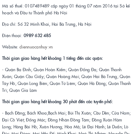
Mã số thuế: 0107489489 cấp ngày 01 tháng 07 năm 2016 tại Sở kế
hoạch và Đầu tư Thành phố Hà Nội
Địa chỉ: Số 32 Minh Khai, Hai Bà Trưng, Hà Nội
Điện thoại:
0989 632 485
Website:
diennuocanhuy.vn
Thời gian giao hàng hết khoảng 1 tiếng đến các quận:
- Quận Ba Đình; Quận Hoàn Kiếm; Quận Đống Đa; Quận Thanh
Xuân; Quận Cầu Giấy; Quận Hoàng Mai; Quận Hai Bà Trưng; Quận
Tây Hồ; Quận Long Biên; Quận Từ Liêm; Quận Hà Đông; Quận Thanh
Trì; Quận Gia Lâm
Thời gian giao hàng hết khoảng 30 phút đến các tuyến phố:
- Bạch Đằng; Bách Khoa;Bạch Mai; Bùi Thị Xuân; Cầu Dền; Cửa Nam;
Đại Cồ Việt; Đống Mác; Đồng Nhân Đồng Tâm; Đồng Xuân Hàm
Long; Hàng Bài Hồ; Xuân Hương; Hòa Mã; Lê Đại Hành; Lê Duẩn; Lò
Đúc; Mai Động; Mai Hắc Đế; Minh Khai; Ngô Thì Nhậm; Nguyễn Du