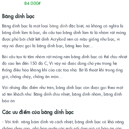
84.000₫
Băng dính bạc
Băng dính bạc là một loại
băng dính
đặc biệt, nó không có nghĩa là
băng dính làm từ bạc, do cấu tạo băng dính làm từ lá nhôm rát mỏng
được phủ bởi chất kết dính Acryloid nên có mầu giống như bạc, vì
vậy nó được gọi là băng dính bạc, băng keo bạc...
Bời cấu tạo từ tấm nhôm rát mỏng nên băng dính bạc có thể chịu nhiệt
độ cao lên đến 150 độ C, Vì vậy nó được dùng chủ yêu trong hệ
thống điều hòa không khí của các tòa nhà: Bịt lỗ thoát khí trong ống
gió, chống cháy, chống ăn mòn...
Với nhứng đặc điểm như trên, băng dính bạc còn được gọi theo một
số tên khách như: Băng dính chịu nhiệt, băng dính nhôm, băng dính
bảo ôn
Các ưu điểm của băng dính bạc
- Với tính năng bám dính và cách nhiệt, băng dính bạc có khả năng
chống chay cao, phù hợp quấn các mối nối ống gió có bảo ôn của