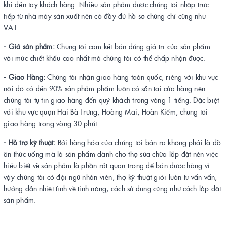
khi đến tay khách hàng. Nhiều sản phẩm được chúng tôi nhập trực
tiếp từ nhà máy sản xuất nên có đầy đủ hồ sơ chứng chỉ cũng như
VAT.
- Giá sản phẩm:
Chung tôi cam kết bán đúng giá trị của sản phẩm
với mức chiết khấu cao nhất mà chúng tôi có thể chấp nhận được.
- Giao Hàng:
Chúng tôi nhận giao hàng toàn quốc, riêng với khu vực
nội đô có đến 90% sản phẩm phẩm luôn có sẵn tại cửa hàng nên
chúng tôi tự tin giao hàng đến quý khách trong vòng 1 tiếng. Đặc biệt
với khu vực quận Hai Bà Trưng, Hoàng Mai, Hoàn Kiếm, chung tôi
giao hàng trong vòng 30 phút.
- Hỗ trợ kỹ thuật:
Bởi hàng hóa của chúng tôi bán ra không phải là đồ
ăn thức uống mà là sản phẩm dành cho thợ sửa chữa lắp đặt nên việc
hiểu biết về sản phẩm là phần rất quan trọng để bán được hàng vì
vậy chúng tôi có đội ngũ nhân viên, thợ kỹ thuật giỏi luôn tư vấn vấn,
hướng dẫn nhiệt tình về tính năng, cách sử dụng cũng như cách lắp đặt
sản phẩm.