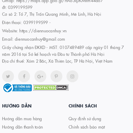
Gmap: https://maps.app.goo.gl/rtAo3qJKMtim44do7
đt: 0399199599
Cơ sở 2: Tổ 7, Thị Trấn Quang Minh, Mê Linh, Hà Nội
Điện thoại:
0399199599
-
Website:
https://diennuocanhuy.vn
Email:
diennuocanhuy@gmail.com
Giấy chứng nhận ĐKKD - MST: 0107489489 cấp ngày 01 tháng 7
năm 2016 tại Sở kế hoạch và Đầu tư Thành phố Hà Nội
Địa chỉ thuế: Xóm 2 Bắc, Xã Thiên Lộc, TP Hà Nội, Việt Nam
HƯỚNG DẪN
CHÍNH SÁCH
Hướng dẫn mua hàng
Quy định sử dụng
Hướng dẫn thanh toán
Chính sách bảo mật