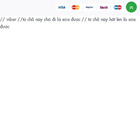
// viber
//từ chỗ này chở đi là xóa được
// từ chỗ này hất lên là xóa
được