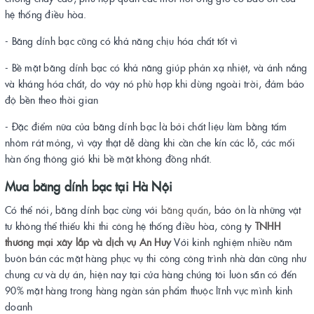
hệ thống điều hòa.
- Băng dính bạc cũng có khả năng chịu hóa chất tốt vì
- Bề mặt băng dính bạc có khả năng giúp phản xạ nhiệt, và ánh nắng
và kháng hóa chất, do vậy nó phù hợp khi dùng ngoài trời, đảm bảo
độ bền theo thời gian
- Đặc điểm nữa của băng dính bạc là bởi chất liệu làm bằng tấm
nhôm rát mỏng, vì vậy thật dễ dàng khi cần che kín các lỗ, các mối
hàn ống thông gió khi bề mặt không đồng nhất.
Mua băng dính bạc tại Hà Nội
Có thể nói, băng dính bạc cùng với
băng quấn
, bảo ôn là những vật
tư không thể thiếu khi thi công hệ thống điều hòa, công ty
TNHH
thương mại xây lắp và dịch vụ An Huy
Với kinh nghiệm nhiều năm
buôn bán các mặt hàng phục vụ thi công công trình nhà dân cũng như
chung cư và dự án, hiện nay tại cửa hàng chúng tôi luôn sẵn có đến
90% mặt hàng trong hàng ngàn sản phẩm thuộc lĩnh vực mình kinh
doanh