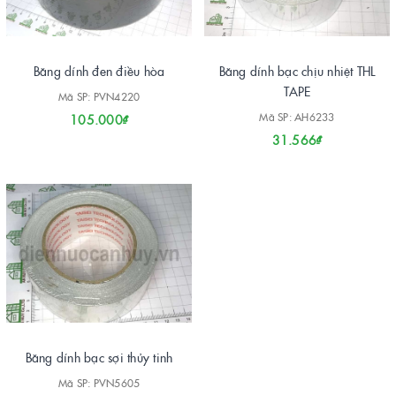
Băng dính đen điều hòa
Băng dính bạc chịu nhiệt THL
TAPE
Mã SP: PVN4220
Mã SP: AH6233
105.000₫
31.566₫
Băng dính bạc sợi thủy tinh
Mã SP: PVN5605