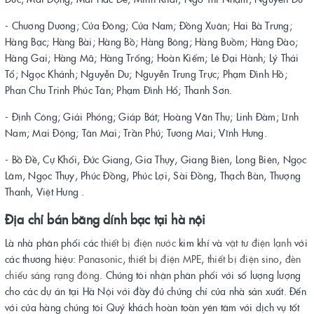
- Chương Dương; Cửa Đông; Cửa Nam; Đồng Xuân; Hai Bà Trưng;
Hàng Bạc; Hàng Bài; Hàng Bồ; Hàng Bông; Hàng Buồm; Hàng Đào;
Hàng Gai; Hàng Mã; Hàng Trống; Hoàn Kiếm; Lê Đại Hành; Lý Thái
Tổ; Ngọc Khánh; Nguyễn Du; Nguyễn Trung Trực; Phạm Đình Hồ;
Phan Chu Trinh Phúc Tân; Phạm Đình Hổ; Thanh Sơn.
- Định Công; Giải Phóng; Giáp Bát; Hoàng Văn Thụ; Linh Đàm; Lĩnh
Nam; Mai Động; Tân Mai; Trần Phú; Tương Mai; Vĩnh Hưng.
- Bồ Đề, Cự Khối, Đức Giang, Gia Thụy, Giang Biên, Long Biên, Ngọc
Lâm, Ngọc Thụy, Phúc Đồng, Phúc Lợi, Sài Đồng, Thạch Bàn, Thượng
Thanh, Việt Hưng .
Địa chỉ bán băng dính bạc tại hà nội
Là nhà phân phối các
thiết bị điện
nước
kim khí và
vật tư điện lạnh
với
các thương hiệu:
Panasonic
,
thiết bị điện MPE
,
thiết bị điện sino
,
đèn
chiếu sáng rạng đông
. Chúng tôi nhận phân phối với số lượng lượng
cho các dự án tại Hà Nội với đầy đủ chứng chỉ của nhà sản xuất. Đến
với cửa hàng chúng tôi Quý khách hoàn toàn yên tâm với dịch vụ tốt