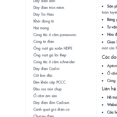
Dây điện đơn
Sản p
Dây điện tròn mềm
toàn tuyệ
Dây Tín Hiệu
Bảng g
Khởi động từ
Tư vấ
Hạt mạng
Hóa đ
Công tắc ổ cắm panasonic
Công tơ điện
Giao 
một cửa 
Ống ruột gà xoắn HDPE
Ống ruột gà lõi thép
Các da
Công tắc ổ cắm schneider
Aptom
Dây điện Cadivi
Ổ cắm
Cốt kim đặc
Công 
Đèn khẩn cấp PCCC
Liên hệ
Đầu cos nón chụp
Ổ cắm âm sàn
Hỗ trợ
Dây điện đơn Cadisun
Websi
Cánh quạt gió điện cơ
Cửa h
Chuông điện