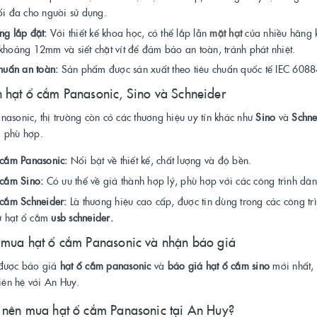
ối đa cho người sử dụng.
ng lắp đặt:
Với thiết kế khoa học, có thể lắp lẫn
mặt hạt
của nhiều hãng k
khoảng 12mm và siết chặt vít để đảm bảo an toàn, tránh phát nhiệt.
chuẩn an toàn:
Sản phẩm được sản xuất theo tiêu chuẩn quốc tế IEC 6088
 hạt ổ cắm Panasonic, Sino và Schneider
asonic, thị trường còn có các thương hiệu uy tín khác như
Sino
và
Schne
 phù hợp.
 cắm Panasonic:
Nổi bật về thiết kế, chất lượng và độ bền.
 cắm Sino:
Có ưu thế về giá thành hợp lý, phù hợp với các công trình dân
 cắm Schneider:
Là thương hiệu cao cấp, được tin dùng trong các công tr
 hạt ổ cắm
usb schneider.
 mua hạt ổ cắm Panasonic và nhận báo giá
được báo giá
hạt ổ cắm panasonic
và
báo giá hạt ổ cắm sino
mới nhất, 
liên hệ với An Huy.
 nên mua hạt ổ cắm Panasonic tại An Huy?