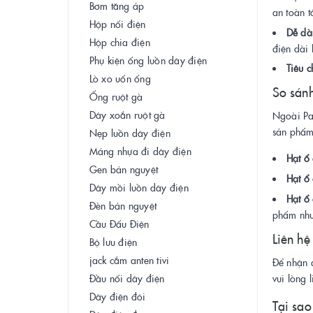
Bơm tăng áp
an toàn t
Hộp nối điện
Dễ dà
Hộp chia điện
điện dài 
Phụ kiện ống luồn dây điện
Tiêu 
Lò xo uốn ống
So sánh
Ống ruột gà
Dây xoắn ruột gà
Ngoài Pan
sản phẩm
Nẹp luồn dây điện
Máng nhựa đi dây điện
Hạt ổ
Gen bán nguyệt
Hạt ổ
Dây mồi luồn dây điện
Hạt ổ
Đèn bán nguyệt
phẩm như
Cầu Đấu Điện
Liên hệ
Bộ lưu điện
jack cắm anten tivi
Để nhận 
vui lòng 
Đầu nối dây điện
Dây điện đôi
Tại sao