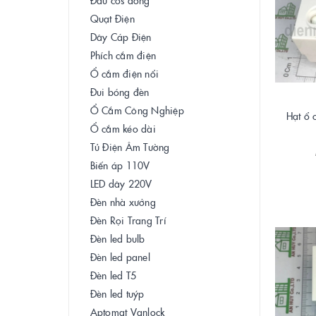
Quạt Điện
Dây Cáp Điện
Phích cắm điện
Ổ cắm điện nổi
Đui bóng đèn
Ổ Cắm Công Nghiệp
Hạt ổ 
Ổ cắm kéo dài
Tủ Điện Âm Tường
Biến áp 110V
LED dây 220V
Đèn nhà xưởng
Đèn Rọi Trang Trí
Đèn led bulb
Đèn led panel
Đèn led T5
Đèn led tuýp
Aptomat Vanlock