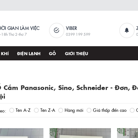
HỜI GIAN LÀM VIỆC
VIBER
-18h Thứ 2-thứ 7
0399 199 599
 KHÍ
ĐIỆN LẠNH
GỖ
GIỚI THIỆU
 Cắm Panasonic, Sino, Schneider - Đơn, Đ
ội
Tên A-Z
Tên Z-A
Hàng mới
Giá thấp đến cao
heo: