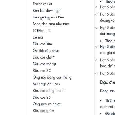
Theo 
Thanh cài át
Hạt ổ cắ
Đèn led downlight
Hạt ổ cắ
Đèn gương nhà tắm
đương vớ
Bóng đèn sưởi nhà tắm
Hạt ổ cắ
Tủ Điện Nổi
đặt tươn
Đế nổi
Theo 
Đầu cos kim
Hạt ổ cắ
Ốc siết cáp nhựa
cho gia đ
Đầu cos chữ Y
Hạt ổ cắ
Đầu cos mỏ vịt
bảo chế 
Đầu cos SC
Hạt ổ cắm
Ống nối đồng cos thẳng
Đặc điể
Mũ chụp đầu cos
Đầu cos đồng nhôm
Dòng sản 
Đầu cos tròn
Thiết 
Ống gen co nhiệt
cách nội 
Đầu cos ghim
Độ bề