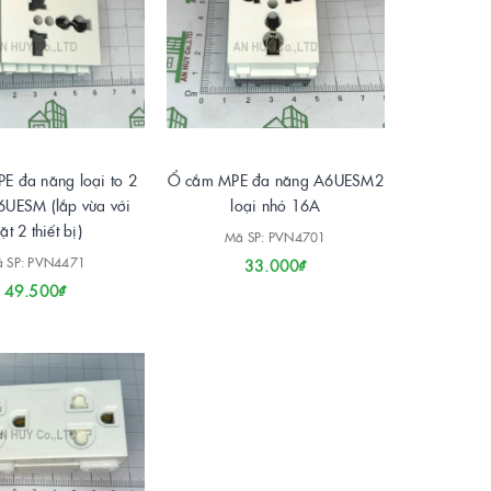
E đa năng loại to 2
Ổ cắm MPE đa năng A6UESM2
6UESM (lắp vừa với
loại nhỏ 16A
ặt 2 thiết bị)
Mã SP: PVN4701
 SP: PVN4471
33.000₫
49.500₫