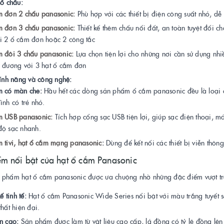
số chấu:
m đơn 2 chấu panasonic:
Phù hợp với các thiết bị điện công suất nhỏ, dễ
m đơn 3 chấu panasonic:
Thiết kế thêm chấu nối đất, an toàn tuyệt đối cho
i 2 ổ cắm đơn hoặc 2 công tắc
m đôi 3 chấu panasonic:
Lựa chọn tiện lợi cho những nơi cần sử dụng nhiề
g đương với 3 hạt ổ cắm đơn
tính năng và công nghệ:
m có màn che:
Hầu hết các dòng sản phẩm ổ cắm panasonic đều là loại c
ình có trẻ nhỏ.
m USB panasonic:
Tích hợp cổng sạc USB tiện lợi, giúp sạc điện thoại, 
độ sạc nhanh.
 tivi,
hạt ổ cắm mạng panasonic
:
Dùng để kết nối các thiết bị viễn th
m nổi bật của hạt ổ cắm Panasonic
phẩm hạt ổ cắm panasonic được ưa chuộng nhờ những đặc điểm vượt trội 
kế tinh tế:
Hạt ổ cắm Panasonic Wide Series nổi bật với màu trắng tuyết 
thất hiện đại.
n cao:
Sản phẩm được làm từ vật liệu cao cấp, lá đồng có tỷ lệ đồng lê