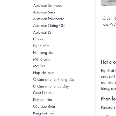
Aptomat Schneider
Aptomat Sino
Ổ cắm đ
Aptomat Panasonic
che WE
Aptomat Chống Giật
Aptomat LS
CB cóc
Hạt ổ cắm
Hạt công tắc
Mặt ổ cắm
Hạt ổ c
Mặt hạt
Hạt ổ cắ
Nắp che mưa
tăng tuổi
Ổ cắm chịu tải không dây
nhu cầu l
Ổ cắm chịu tải có dây
hãng, cam
Quạt Hút Mùi
Phân lo
Đèn ốp trần
Cầu dao điện
Panasoni
Bảng điện nổi