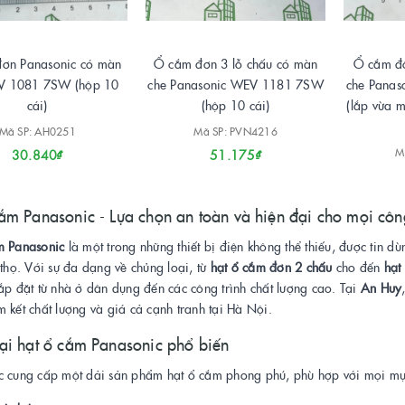
ơn Panasonic có màn
Ổ cắm đơn 3 lỗ chấu có màn
Ổ cắm đô
V 1081 7SW (hộp 10
che Panasonic WEV 1181 7SW
che Pana
cái)
(hộp 10 cái)
(lắp vừa m
Mã SP: AH0251
Mã SP: PVN4216
M
30.840₫
51.175₫
ắm Panasonic - Lựa chọn an toàn và hiện đại cho mọi công
m Panasonic
là một trong những thiết bị điện không thể thiếu, được tin d
 thọ. Với sự đa dạng về chủng loại, từ
hạt ổ cắm đơn 2 chấu
cho đến
hạt
ắp đặt từ nhà ở dân dụng đến các công trình chất lượng cao. Tại
An Huy
 kết chất lượng và giá cả cạnh tranh tại Hà Nội.
ại hạt ổ cắm Panasonic phổ biến
c cung cấp một dải sản phẩm hạt ổ cắm phong phú, phù hợp với mọi mụ