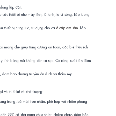
 dàng lắp đặt.
 các thiết bị như máy tính, tủ lạnh, lò vi sóng. Lắp tương
u thiết bị cùng lúc, sử dụng cho cả
ổ cắp âm sàn
. Lắp
ó màng che giúp tăng cường an toàn, đặc biệt hữu ích
máy tính bảng mà không cần củ sạc. Có công xuất lớn đảm
ông, đảm bảo đường truyền ổn định và thẩm mỹ.
về thiết kế và chất lượng:
sang trọng, bề mặt trơn nhẵn, phù hợp với nhiều phong
n đến 99% có khả năng chịu nhiệt, chống cháy, đảm bảo