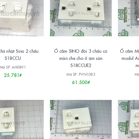
chữ nhật Sino 2 chấu
Ổ cắm SINO đôi 3 chấu có
Ổ cắm MP
S18CCU
màn che cho ổ âm sàn
modul A
S18CCUE2
m
Mã SP: AH0891
Mã SP: PVN1083
Mã
25.781₫
61.500₫