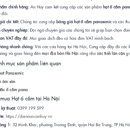
hẩm chính hãng:
An Huy cam kết cung cấp các sản phẩm
hạt ổ cắm pan
t đối.
iá chi tiết:
Chúng tôi cung cấp
bảng giá hạt ổ cắm panasonic
và các th
n chuyên nghiệp:
Đội ngũ chuyên gia của chúng tôi sẽ giúp bạn chọn đú
ơn VAT đầy đủ:
Mọi giao dịch đều có hóa đơn VAT minh bạch.
hàng nhanh chóng:
Với các cửa hàng tại Hà Nội, Cung cấp đầy đủ các l
hàng và giao hàng đến
mọi địa bàn Hà Nội
cũng như
các tình lân cận
gi
nh mục sản phẩm liên quan
at Panasonic
 âm sàn
tắc ổ cắm pana
 mua Hạt ổ cắm tại Hà Nội
 kỹ thuật:
0399 199 599
te:
https://diennuocanhuy.vn
àng 1:
32 Minh Khai, phường Trương Định, quận Hai Bà Trưng, TP Hà Nộ