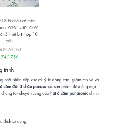
i 3 lỗ chấu có màn
sonic WEV 1582 7SW
ặt 3 thiết bị) (hộp 10
cái)
ã SP: AH4981
74.175₫
 trình
ùng nhờ phần tiếp xúc có tỷ lệ đồng cao, giảm mô ve và
 ổ cắm đôi 3 chấu panasonic
, sản phẩm đáp ứng mọi
, chúng tôi chuyên cung cấp
hạt ổ cắm panasonic
chính
c đích sử dụng.