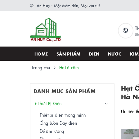
An Huy - Một điểm đến, Mọi vật tư!
T
8h
HOME
SẢN PHẨM
ĐIỆN
NƯỚC
KIM
Trang chủ
Hạt ổ cắm
Hạt Ổ
DANH MỤC SẢN PHẨM
Hà N
Thiết Bị Điện
Ưu tiên t
Thiết bị điện thông minh
Ống Luồn Dây điện
Đế âm tường
Đầu cos đồng