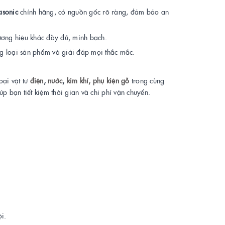
asonic
chính hãng, có nguồn gốc rõ ràng, đảm bảo an
ương hiệu khác đầy đủ, minh bạch.
ng loại sản phẩm và giải đáp mọi thắc mắc.
oại vật tư
điện
,
nước
,
kim khí,
phụ kiện gỗ
trong cùng
úp bạn tiết kiệm thời gian và chi phí vận chuyển.
i.