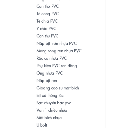
Con thỏ PVC
Tê cong PVC
Tê chia PVC
Y chia PVC
Côn thu PVC
Nắp bịt trơn nhựa PVC
Măng sông ren nhựa PVC
Rắc co nhựa PVC
Phụ kiện PVC ren đồng
Ống nhựa PVC
Nắp bịt ren
Gioăng cao su mặt bích
Bịt xả thông tắc
Bạc chuyển bậc pvc
Van 1 chiều nhựa
Mặt bích nhựa
U bolt