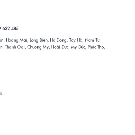
9 632 485
ân, Hoàng Mai, Long Biên, Hà Đông, Tây Hồ, Nam Từ
Tín, Thanh Oai, Chương Mỹ, Hoài Đức, Mỹ Đức, Phúc Thọ,
i.