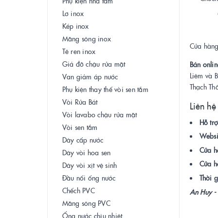
Phụ kiện nhà tắm
Lơ inox
Kép inox
Măng sông inox
Cửa hàng 
Tê ren inox
Giá đỡ chậu rửa mặt
Bán onlin
Liêm và 
Van giảm áp nước
Thạch Th
Phụ kiện thay thế vòi sen tắm
Vòi Rửa Bát
Liên hệ
Vòi lavabo chậu rửa mặt
Hỗ trợ
Vòi sen tắm
Websi
Dây cấp nước
Cửa h
Dây vòi hoa sen
Cửa h
Dây vòi xịt vệ sinh
Đầu nối ống nước
Thời g
Chếch PVC
An Huy - 
Măng sông PVC
Ống nước chịu nhiệt