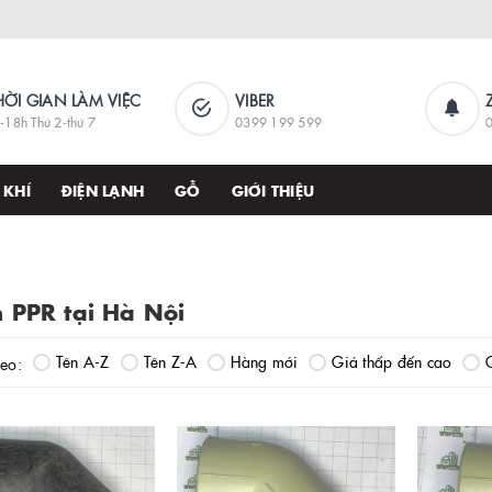
HỜI GIAN LÀM VIỆC
VIBER
-18h Thứ 2-thứ 7
0399 199 599
 KHÍ
ĐIỆN LẠNH
GỖ
GIỚI THIỆU
 PPR tại Hà Nội
Tên A-Z
Tên Z-A
Hàng mới
Giá thấp đến cao
heo: