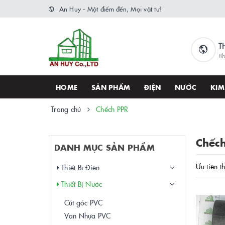
An Huy - Một điểm đến, Mọi vật tư!
T
8h
HOME
SẢN PHẨM
ĐIỆN
NƯỚC
KIM
Trang chủ
Chếch PPR
Chếch
DANH MỤC SẢN PHẨM
Ưu tiên t
Thiết Bị Điện
Thiết Bị Nước
Cút góc PVC
Van Nhựa PVC