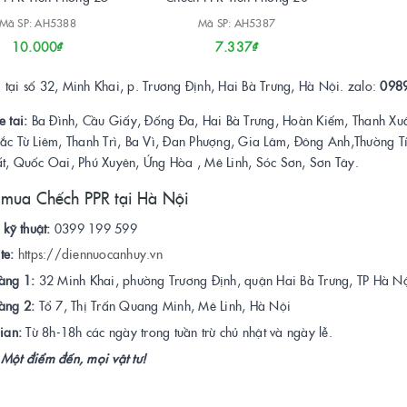
Mã SP: AH5388
Mã SP: AH5387
10.000₫
7.337₫
tại số 32, Minh Khai, p. Trương Định, Hai Bà Trưng, Hà Nội. zalo:
098
e tai:
Ba Đình, Cầu Giấy, Đống Đa, Hai Bà Trưng, Hoàn Kiếm, Thanh Xu
Bắc Từ Liêm, Thanh Trì, Ba Vì, Đan Phượng, Gia Lâm, Đông Anh,Thường 
ất, Quốc Oai, Phú Xuyên, Ứng Hòa , Mê Linh, Sóc Sơn, Sơn Tây.
 mua Chếch PPR tại Hà Nội
 kỹ thuật:
0399 199 599
te:
https://diennuocanhuy.vn
àng 1:
32 Minh Khai, phường Trương Định, quận Hai Bà Trưng, TP Hà Nộ
àng 2:
Tổ 7, Thị Trấn Quang Minh, Mê Linh, Hà Nội
ian:
Từ 8h-18h các ngày trong tuần trừ chủ nhật và ngày lễ.
Một điểm đến, mọi vật tư!