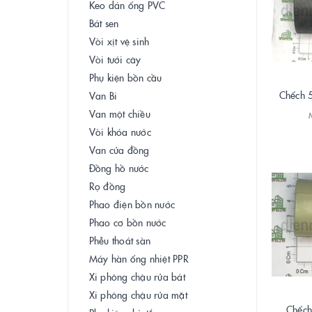
Keo dán ống PVC
Bát sen
Vòi xịt vệ sinh
Vòi tưới cây
Phụ kiện bồn cầu
Chếch 
Van Bi
Van một chiều
Vòi khóa nước
Van cửa đồng
Đồng hồ nước
Rọ đồng
Phao điện bồn nước
Phao cơ bồn nước
Phễu thoát sàn
Máy hàn ống nhiệt PPR
Xi phông chậu rửa bát
Xi phông chậu rửa mặt
Chếch