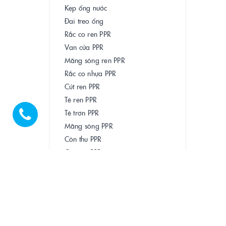
Kẹp ống nước
Đai treo ống
Rắc co ren PPR
Van cửa PPR
Măng sông ren PPR
Rắc co nhựa PPR
Cút ren PPR
Tê ren PPR
Tê trơn PPR
Măng sông PPR
Côn thu PPR
Cút góc PPR
Bịt trơn PPR
Chếch PPR
Ống tránh PPR
Phụ kiện HDPE
Rơ le máy bơm tăng áp