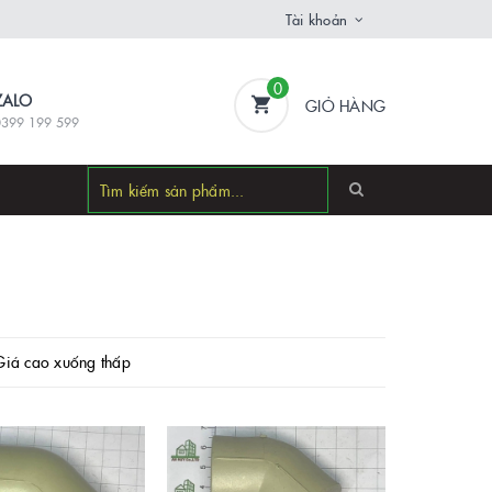
Tài khoản
0
ZALO
GIỎ HÀNG
0399 199 599
Giá cao xuống thấp