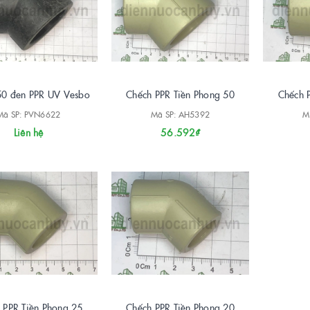
50 đen PPR UV Vesbo
Chếch PPR Tiền Phong 50
Chếch 
Mã SP: PVN6622
Mã SP: AH5392
M
Liên hệ
56.592₫
 PPR Tiền Phong 25
Chếch PPR Tiền Phong 20