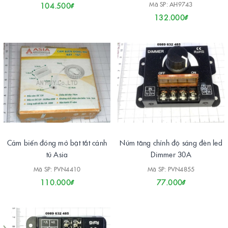
Mã SP: AH9743
104.500₫
132.000₫
Cảm biến đóng mở bật tắt cảnh
Núm tăng chỉnh độ sáng đèn led
tủ Asia
Dimmer 30A
Mã SP: PVN4410
Mã SP: PVN4855
110.000₫
77.000₫