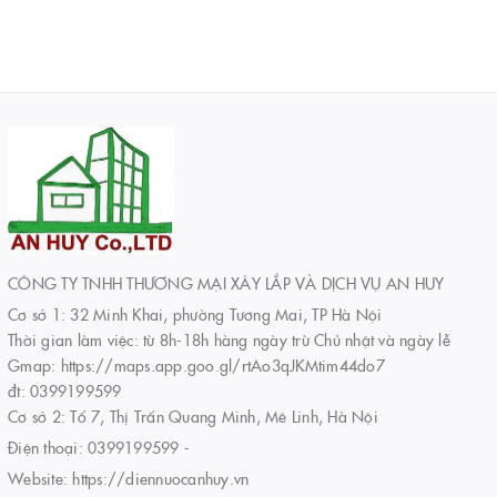
CÔNG TY TNHH THƯƠNG MẠI XÂY LẮP VÀ DỊCH VỤ AN HUY
Cơ sở 1: 32 Minh Khai, phường Tương Mai, TP Hà Nội
Thời gian làm việc: từ 8h-18h hàng ngày trừ Chủ nhật và ngày lễ
Gmap: https://maps.app.goo.gl/rtAo3qJKMtim44do7
đt: 0399199599
Cơ sở 2: Tổ 7, Thị Trấn Quang Minh, Mê Linh, Hà Nội
Điện thoại:
0399199599
-
Website:
https://diennuocanhuy.vn