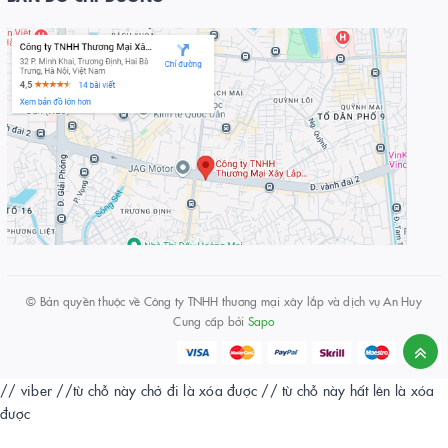
© Bản quyền thuộc về
Công ty TNHH thương mại xây lắp và dịch vụ An Huy
Cung cấp bởi
Sapo
// viber
//từ chỗ này chở đi là xóa được
// từ chỗ này hất lên là xóa
được