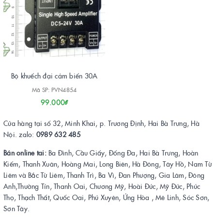
Bộ khuếch đại cảm biến 30A
Mã SP: PVN4854
99.000₫
Cửa hàng tại số 32, Minh Khai, p. Trương Định, Hai Bà Trưng, Hà
Nội. zalo:
0989 632 485
Bán online tai:
Ba Đình, Cầu Giấy, Đống Đa, Hai Bà Trưng, Hoàn
Kiếm, Thanh Xuân, Hoàng Mai, Long Biên, Hà Đông, Tây Hồ, Nam Từ
Liêm và Bắc Từ Liêm, Thanh Trì, Ba Vì, Đan Phượng, Gia Lâm, Đông
Anh,Thường Tín, Thanh Oai, Chương Mỹ, Hoài Đức, Mỹ Đức, Phúc
Thọ, Thạch Thất, Quốc Oai, Phú Xuyên, Ứng Hòa , Mê Linh, Sóc Sơn,
Sơn Tây.