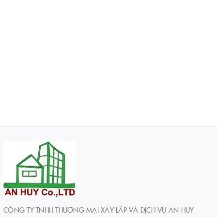
CÔNG TY TNHH THƯƠNG MẠI XÂY LẮP VÀ DỊCH VỤ AN HUY