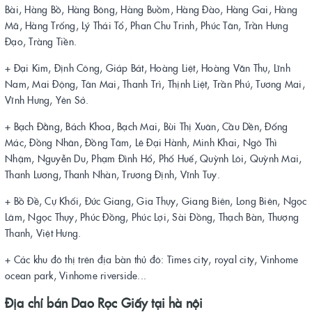
Bài, Hàng Bồ, Hàng Bông, Hàng Buồm, Hàng Đào, Hàng Gai, Hàng
Mã, Hàng Trống, Lý Thái Tổ, Phan Chu Trinh, Phúc Tân, Trần Hưng
Đạo, Tràng Tiền.
+ Đại Kim, Định Công, Giáp Bát, Hoàng Liệt, Hoàng Văn Thụ, Lĩnh
Nam, Mai Động, Tân Mai, Thanh Trì, Thịnh Liệt, Trần Phú, Tương Mai,
Vĩnh Hưng, Yên Sở.
+ Bạch Đằng, Bách Khoa, Bạch Mai, Bùi Thị Xuân, Cầu Dền, Đống
Mác, Đồng Nhân, Đồng Tâm, Lê Đại Hành, Minh Khai, Ngô Thì
Nhậm, Nguyễn Du, Phạm Đình Hổ, Phố Huế, Quỳnh Lôi, Quỳnh Mai,
Thanh Lương, Thanh Nhàn, Trương Định, Vĩnh Tuy.
+ Bồ Đề, Cự Khối, Đức Giang, Gia Thụy, Giang Biên, Long Biên, Ngọc
Lâm, Ngọc Thụy, Phúc Đồng, Phúc Lợi, Sài Đồng, Thạch Bàn, Thượng
Thanh, Việt Hưng.
+ Các khu đô thị trên địa bàn thủ đô: Times city, royal city, Vinhome
ocean park, Vinhome riverside...
Địa chỉ bán Dao Rọc Giấy tại hà nội