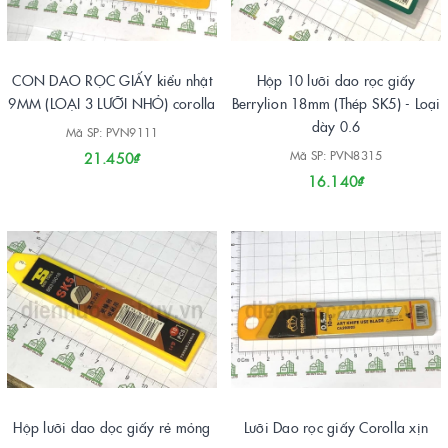
CON DAO RỌC GIẤY kiểu nhật
Hộp 10 lưỡi dao rọc giấy
9MM (LOẠI 3 LƯỠI NHỎ) corolla
Berrylion 18mm (Thép SK5) - Loại
dày 0.6
Mã SP: PVN9111
Mã SP: PVN8315
21.450₫
16.140₫
Hộp lưỡi dao dọc giấy rẻ mỏng
Lưỡi Dao rọc giấy Corolla xịn