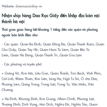
Website:
diennuocanhuy.vn
Nhận ship hàng Dao Rọc Giấy đến khắp địa bàn nội
thành hà nội
Thời gian giao hàng hết khoảng 1 tiếng đến các quận và phường
ngoài bán kính 8km như:
- Các quận: Quận Ba Đình, Quận Đống Đa, Quận Thanh Xuân, Quận
Cầu Giấy, Quận Tây Hồ, Quận Nam Từ Liêm, Quận Bắc Từ
Liêm, Quận Hà Đông, Quận Thanh Trì, Quận Gia Lâm
- Các phường và tuyến phố:
+ Giảng Võ, Kim Mã, Liễu Giai, Quán Thánh, Trúc Bạch, Vĩnh Phúc,
Cát Linh, Khâm Thiên, Kim Liên, Láng Hạ, Ngã Tư Sở, Ô chợ Dừa,
Phương Liên, Qang Trung, Trung Liệt, Trung Tự, Văn Miếu, Văn
Chương
+ Hạ Đình, Khương Đình, Kim Giang, Nhân Chính, Phương Liệt,
Thượng Đình, Dịch Vọng, Mai Dịch, Nghĩa Đô, Nghĩa Tân, Quan