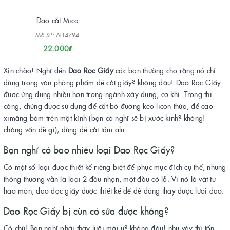
Dao cắt Mica
Mã SP: AH4794
22.000₫
Xin chào! Nghĩ đến
Dao Rọc Giấy
các bạn thường cho rằng nó chỉ
dùng trong văn phòng phẩm để cắt giấy? không đâu! Dao Rọc Giấy
được ứng dụng nhiều hơn trong ngành xây dựng, cơ khí. Trong thi
công, chúng được sử dụng để cắt bỏ đường keo licon thừa, để cạo
ximăng bám trên mặt kính (bạn có nghĩ sẽ bị xước kính? không!
chẳng vấn đề gì), dùng để cắt tấm alu....
Bạn nghĩ có bao nhiêu loại Dao Rọc Giấy?
Có một số loại được thiết kế riêng biệt để phục mục đích cụ thể, nhưng
thông thường vẫn là loại 2 đầu nhọn, một đầu có lỗ. Vì nó là vật tư
hao mòn, dao dọc giấy được thiết kế để dễ dàng thay được lưỡi dao.
Dao Rọc Giấy bị cùn có sửa được không?
Có chứ! Bạn nghĩ phải thay lưỡi mới ư? không đâu! như vậy thì tốn