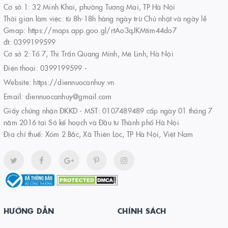
Cơ sở 1: 32 Minh Khai, phường Tương Mai, TP Hà Nội
Thời gian làm việc: từ 8h-18h hàng ngày trừ Chủ nhật và ngày lễ
Gmap: https://maps.app.goo.gl/rtAo3qJKMtim44do7
đt: 0399199599
Cơ sở 2: Tổ 7, Thị Trấn Quang Minh, Mê Linh, Hà Nội
Điện thoại:
0399199599
-
Website:
https://diennuocanhuy.vn
Email:
diennuocanhuy@gmail.com
Giấy chứng nhận ĐKKD - MST: 0107489489 cấp ngày 01 tháng 7
năm 2016 tại Sở kế hoạch và Đầu tư Thành phố Hà Nội
Địa chỉ thuế: Xóm 2 Bắc, Xã Thiên Lộc, TP Hà Nội, Việt Nam
HƯỚNG DẪN
CHÍNH SÁCH