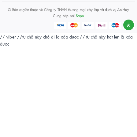
© Bản quyền thuộc về
Công ty TNHH thương mại xây lắp và dịch vụ An Huy
Cung cấp bởi
Sapo
// viber
//từ chỗ này chở đi là xóa được
// từ chỗ này hất lên là xóa
được