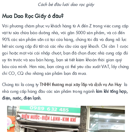
Cách bẻ đầu lưỡi dao rọc giấy
Mua Dao Rọc Giấy ở đâu?
Với phương châm phục vụ khách hàng từ A đến Z trong việc cung cấp
vật tư sửa chữa bảo dưỡng nhà, với gần 5000 sản phẩm, và có đến
90% các sản phẩm sẵn có tại cửa hàng, chúng tôi đã và đang nỗ lực
hết sức cung cấp đủ tất cả các nhu cầu của quý khach. Chỉ cần 1 cuộc
gọi hoặc một vài cái nhấp chuột, bạn đã chọn được nhà cung cấp đủ
uy tín trước và sau bán hàng, bạn sẽ tiết kiệm khoản thời gian quý
báu của mình. Hơn nữa, bạn cũng có thể yêu cầu xuất VAT, lấy chứng
chỉ CO, CQ cho những sản phẩm bạn đã mua.
Chúng tôi là công ty
TNHH thương mại xây lắp và dịch vụ An Huy
là
nhà cung cấp hàng đầu các sản phẩm trong ngành
kim khí tổng hợp,
điện, nước, điện lạnh.