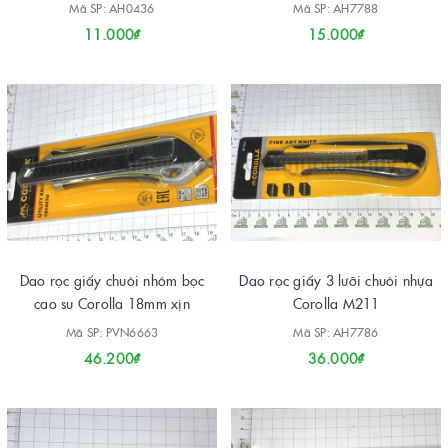
Mã SP: AH0436
Mã SP: AH7788
11.000₫
15.000₫
Dao rọc giấy chuôi nhôm bọc
Dao rọc giấy 3 lưỡi chuôi nhựa
cao su Corolla 18mm xịn
Corolla M211
Mã SP: PVN6663
Mã SP: AH7786
46.200₫
36.000₫