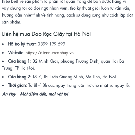
hiểu biết về sản phẩm là phần rất quan trọng để bán được hàng vì
vậy chúng tôi có đội ngũ nhân viên, thợ kỹ thuật giỏi luôn tư vấn vấn,
hướng dẫn nhiệt tình về tính năng, cách sử dụng cũng như cách lắp đặt
sản phẩm.
Liên hệ mua Dao Rọc Giấy tại Hà Nội
Hỗ trợ kỹ thuật:
0399 199 599
Website:
https://diennuocanhuy.vn
Cửa hàng 1:
32 Minh Khai, phường Trương Định, quận Hai Bà
Trưng, TP Hà Nội.
Cửa hàng 2:
Tổ 7, Thị Trấn Quang Minh, Mê Linh, Hà Nội
Thời gian:
Từ 8h-18h các ngày trong tuần trừ chủ nhật và ngày lễ.
An Huy - Một điểm đến, mọi vật tư!