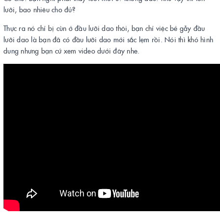
lưỡi, bao nhiêu cho đủ?
Thực ra nó chỉ bị cùn ở đầu lưỡi dao thôi, bạn chỉ việc bẻ gẫy đầu
lưỡi dao là bạn đã có đầu lưỡi dao mới sắc lẹm rồi. Nói thì khó hình
dung nhưng bạn cứ xem video dưới đây nhe.