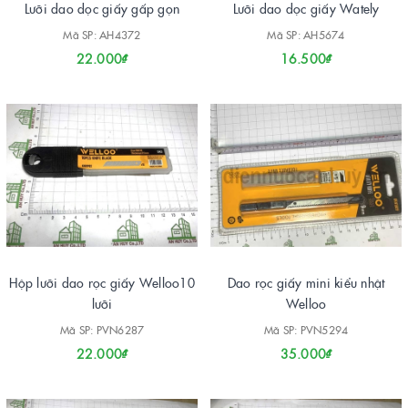
Lưỡi dao dọc giấy gấp gọn
Lưỡi dao dọc giấy Wately
Mã SP: AH4372
Mã SP: AH5674
22.000₫
16.500₫
Hộp lưỡi dao rọc giấy Welloo10
Dao rọc giấy mini kiểu nhật
lưỡi
Welloo
Mã SP: PVN6287
Mã SP: PVN5294
22.000₫
35.000₫