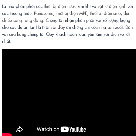
Là nhà phân phối các
thiết bị điện
nước
kim khí và
vật tư điện lạnh
với
các thương hiệu:
Panasonic
,
thiết bị điện MPE
,
thiết bị điện sino
,
đèn
chiếu sáng rạng đông
. Chúng tôi nhận phân phối với số lượng lượng
cho các dự án tại Hà Nội với đầy đủ chứng chỉ của nhà sản xuất. Đến
với cửa hàng chúng tôi Quý khách hoàn toàn yên tâm với dịch vụ tốt
nhất.