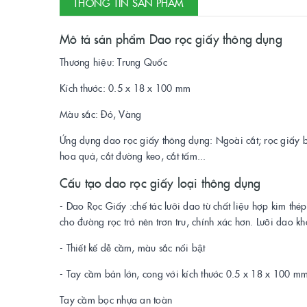
THÔNG TIN SẢN PHẨM
Mô tả sản phẩm Dao rọc giấy thông dụng
Thương hiệu: Trung Quốc
Kích thước: 0.5 x 18 x 100 mm
Màu sắc: Đỏ, Vàng
Ứng dụng dao rọc giấy thông dụng: Ngoài cắt; rọc giấy bạn
hoa quả, cắt đường keo, cắt tấm...
Cấu tạo dao rọc giấy loại thông dụng
- Dao Rọc Giấy :chế tác lưỡi dao từ chất liệu hợp kim th
cho đường rọc trở nên trơn tru, chính xác hơn. Lưỡi dao k
- Thiết kế dễ cầm, màu sắc nổi bật
- Tay cầm bản lớn, cong với kích thước 0.5 x 18 x 100 mm 
Tay cầm bọc nhựa an toàn