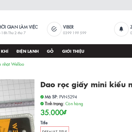
HỜI GIAN LÀM VIỆC
VIBER
-18h Thứ 2-thứ 7
0399 199 599
 KHÍ
ĐIỆN LẠNH
GỖ
GIỚI THIỆU
u nhật Welloo
Dao rọc giấy mini kiểu 
Mã SP:
PVN5294
Tình trạng:
Còn hàng
35.000₫
Title
DEFAULT TITLE