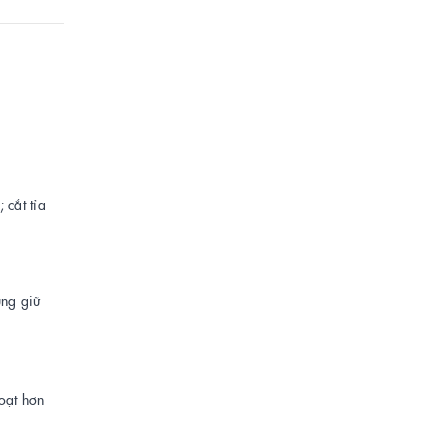
 cắt tỉa
̃ng giữ
oạt hơn