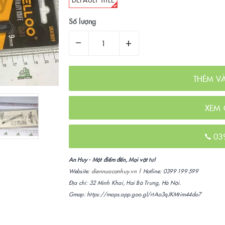
Số lượng
–
+
THÊM V
XEM 
03
An Huy - Một điểm đến, Mọi vật tư!
Website:
diennuocanhuy.vn
| Hotline: 0399 199 599
Địa chỉ: 32 Minh Khai, Hai Bà Trưng, Hà Nội.
Gmap: https://maps.app.goo.gl/rtAo3qJKMtim44do7