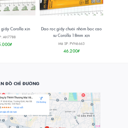
 giấy Corolla xịn
Dao rọc giấy chuôi nhôm bọc cao
Dao rọc 
su Corolla 18mm xịn
P: AH7788
Mã SP: PVN6663
5.000₫
46.200₫
ẢN ĐỒ CHỈ ĐƯỜNG