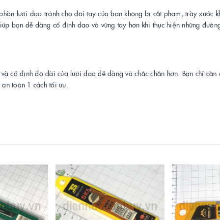
ần lưỡi dao tránh cho đôi tay của bạn không bị cắt phạm, trầy xước kh
 bạn dễ dàng cố định dao và vững tay hơn khi thực hiện những đường 
h và cố định độ dài của lưỡi dao dễ dàng và chắc chắn hơn. Bạn chỉ cần 
an toàn 1 cách tối ưu.