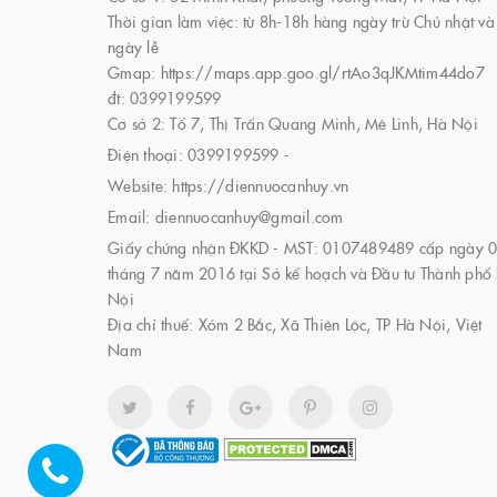
Thời gian làm việc: từ 8h-18h hàng ngày trừ Chủ nhật và
ngày lễ
Gmap: https://maps.app.goo.gl/rtAo3qJKMtim44do7
đt: 0399199599
Cơ sở 2: Tổ 7, Thị Trấn Quang Minh, Mê Linh, Hà Nội
Điện thoại:
0399199599
-
Website:
https://diennuocanhuy.vn
Email:
diennuocanhuy@gmail.com
Giấy chứng nhận ĐKKD - MST: 0107489489 cấp ngày 
tháng 7 năm 2016 tại Sở kế hoạch và Đầu tư Thành phố
Nội
Địa chỉ thuế: Xóm 2 Bắc, Xã Thiên Lộc, TP Hà Nội, Việt
Nam