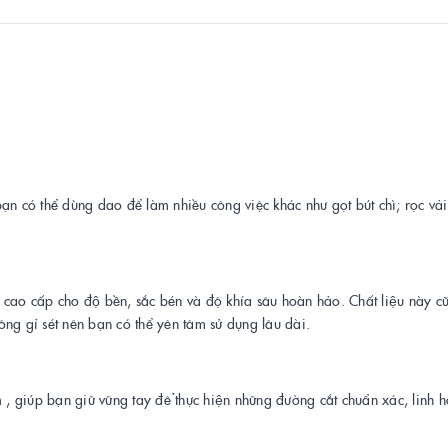
 có thể dùng dao để làm nhiều công việc khác như gọt bút chì; rọc vải;
ép cao cấp cho độ bền, sắc bén và độ khía sâu hoàn hảo. Chất liệu này cu
hông gỉ sét nên bạn có thể yên tâm sử dụng lâu dài.
, giúp bạn giữ vững tay đê ̉thực hiện những đường cắt chuẩn xác, linh h