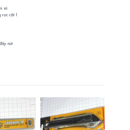
i sử
rọc cắt 1
đẩy nút