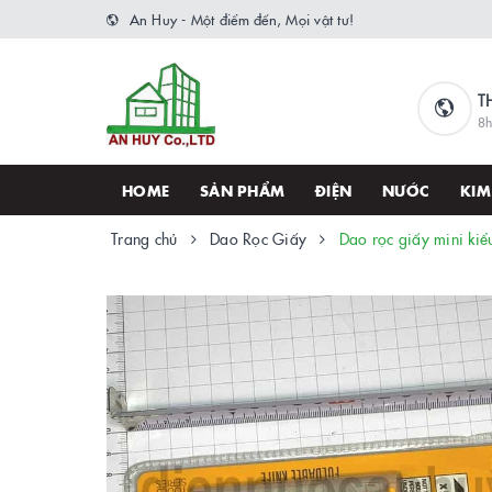
An Huy - Một điểm đến, Mọi vật tư!
T
8h
HOME
SẢN PHẨM
ĐIỆN
NƯỚC
KIM
Trang chủ
Dao Rọc Giấy
Dao rọc giấy mini kiể