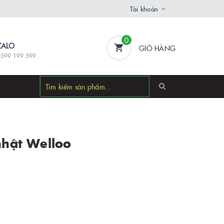
Tài khoản
0
ZALO
GIỎ HÀNG
0399 199 599
nhật Welloo