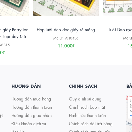
 giấy Berrylion
Hộp lưỡi dao dọc giấy rẻ mỏng
Lưỡi Dao rọc
- Loại dày 0.6
Mã SP: AH0436
Mã S
VN8315
11.000₫
1
0₫
HƯỚNG DẪN
CHÍNH SÁCH
B
Hướng dẫn mua hàng
Quy định sử dụng
Hướng dẫn thanh toán
Chính sách bảo mật
Hướng dẫn giao nhận
Hình thức thanh toán
AN
Điều khoản dịch vụ
Chính sách đổi trả hàng
Liên Hệ
Chính sách vận chuyển