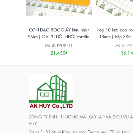
CON DAO RỌC GIẤY kiểu nhật
Hộp 10 lưỡi dao rọc
9MM (LOẠI 3 LƯỠI NHỎ) corolla
18mm (Thép SK5) 
Mã SP: PVN9111
Mã SP: P
21.450₫
16.14
CÔNG TY TNHH THƯƠNG MẠI XÂY LẮP VÀ DỊCH VỤ 
HUY
Cơ sở 1: 32 Minh Khai, phường Tương Mai, TP Hà Nội