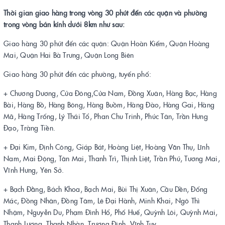
Thời gian giao hàng trong vòng 30 phút đến các quận và phường
trong vòng bán kính dưới 8km như sau:
Giao hàng 30 phút đến các quận: Quận Hoàn Kiếm, Quận Hoàng
Mai, Quận Hai Bà Trưng, Quận Long Biên
Giao hàng 30 phút đến các phường, tuyến phố:
+ Chương Dương, Cửa Đông,Cửa Nam, Đồng Xuân, Hàng Bạc, Hàng
Bài, Hàng Bồ, Hàng Bông, Hàng Buồm, Hàng Đào, Hàng Gai, Hàng
Mã, Hàng Trống, Lý Thái Tổ, Phan Chu Trinh, Phúc Tân, Trần Hưng
Đạo, Tràng Tiền.
+ Đại Kim, Định Công, Giáp Bát, Hoàng Liệt, Hoàng Văn Thụ, Lĩnh
Nam, Mai Động, Tân Mai, Thanh Trì, Thịnh Liệt, Trần Phú, Tương Mai,
Vĩnh Hưng, Yên Sở.
+ Bạch Đằng, Bách Khoa, Bạch Mai, Bùi Thị Xuân, Cầu Dền, Đống
Mác, Đồng Nhân, Đồng Tâm, Lê Đại Hành, Minh Khai, Ngô Thì
Nhậm, Nguyễn Du, Phạm Đình Hổ, Phố Huế, Quỳnh Lôi, Quỳnh Mai,
Thanh Lương, Thanh Nhàn, Trương Định, Vĩnh Tuy.