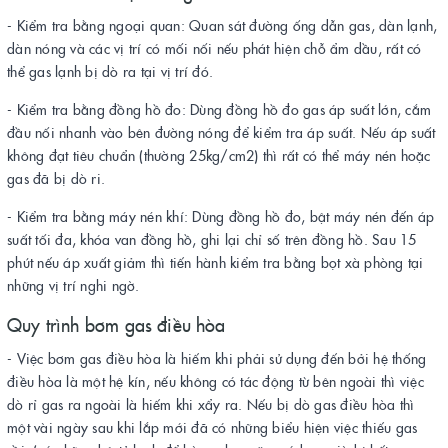
- Kiểm tra bằng ngoại quan: Quan sát đường ống dẫn gas, dàn lạnh,
dàn nóng và các vị trí có mối nối nếu phát hiện chỗ ẩm dầu, rất có
thể gas lạnh bị dò ra tại vị trí đó.
- Kiểm tra bằng đồng hồ đo: Dùng đồng hồ đo gas áp suất lớn, cắm
đầu nối nhanh vào bên đường nóng để kiểm tra áp suất. Nếu áp suất
không đạt tiêu chuẩn (thường 25kg/cm2) thì rất có thể máy nén hoặc
gas đã bị dò ri.
- Kiểm tra bằng máy nén khí: Dùng đồng hồ đo, bật máy nén đến áp
suất tối đa, khóa van đồng hồ, ghi lại chỉ số trên đồng hồ. Sau 15
phút nếu áp xuất giảm thì tiến hành kiểm tra bằng bọt xà phòng tại
những vị trí nghi ngờ.
Quy trình bơm gas điều hòa
- Việc bơm gas điều hòa là hiếm khi phải sử dụng đến bởi hệ thống
điều hòa là một hệ kín, nếu không có tác động từ bên ngoài thì việc
dò rỉ gas ra ngoài là hiếm khi xẩy ra. Nếu bị dò gas điều hòa thì
một vài ngày sau khi lắp mới đã có những biểu hiện việc thiếu gas