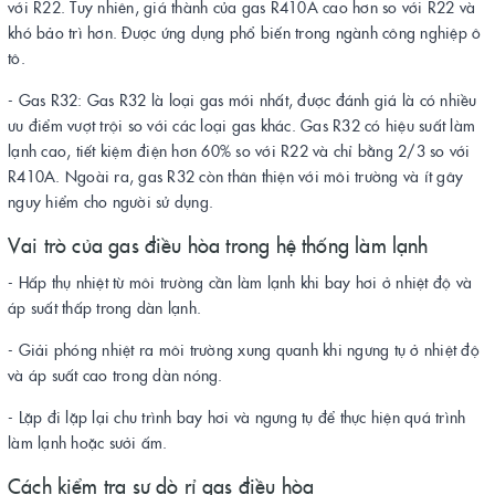
với R22. Tuy nhiên, giá thành của gas R410A cao hơn so với R22 và
khó bảo trì hơn. Được ứng dụng phổ biến trong ngành công nghiệp ô
tô.
- Gas R32: Gas R32 là loại gas mới nhất, được đánh giá là có nhiều
ưu điểm vượt trội so với các loại gas khác. Gas R32 có hiệu suất làm
lạnh cao, tiết kiệm điện hơn 60% so với R22 và chỉ bằng 2/3 so với
R410A. Ngoài ra, gas R32 còn thân thiện với môi trường và ít gây
nguy hiểm cho người sử dụng.
Vai trò của gas điều hòa trong hệ thống làm lạnh
- Hấp thụ nhiệt từ môi trường cần làm lạnh khi bay hơi ở nhiệt độ và
áp suất thấp trong dàn lạnh.
- Giải phóng nhiệt ra môi trường xung quanh khi ngưng tụ ở nhiệt độ
và áp suất cao trong dàn nóng.
- Lặp đi lặp lại chu trình bay hơi và ngưng tụ để thực hiện quá trình
làm lạnh hoặc sưởi ấm.
Cách kiểm tra sự dò rỉ gas điều hòa