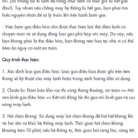
rồi. (có những bộ tủ lạnh để hàng chục năm có bao giờ bị hết gas
đâu!). Tuy nhiên nếu chẳng may hệ thống bị hết gas, bạn phải tìm
hiểu nguyên nhân để sử lý trước khi tiến hành bơm gas.
- Việc bơm gas điều hòa cần được thực hiện bởi thợ điện lạnh có
chuyên môn và sử dụng đúng loại gas phù hợp với máy. Do vậy, nếu
bạn không phải là thợ điều hòa, bạn không nên hòa tại nhà vì có thể
tiềm ẩn nguy cơ mất an toàn.
Quy trình thực hiện:
1. Xác định loại gas điều hòa: Loại gas điều hòa được ghi trên tem
thông số kỹ thuật của máy lạnh hoặc trong sách hướng dẫn sử dụng.
2. Chuẩn bị: Đảm bảo khu vực thi công thông thoáng, an toàn => Mở
van bình gas điều hòa => Kết nối đồng hồ đo gas với bình gas và cục
nóng máy lạnh.
3. Hút chân không: Sử dụng máy hút chân không để hút hết không khí
và hơi ẩm ra khỏi hệ thống máy lạnh. Thời gian hút chân không
khoảng trên 10 phút, nếu hệ thống to, thời gian hút càng lâu, càng tốt.