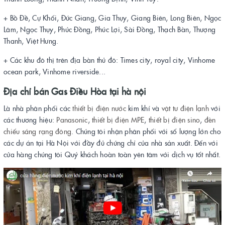
+ Bồ Đề, Cự Khối, Đức Giang, Gia Thụy, Giang Biên, Long Biên, Ngọc
Lâm, Ngọc Thụy, Phúc Đồng, Phúc Lợi, Sài Đồng, Thạch Bàn, Thượng
Thanh, Việt Hưng.
+ Các khu đô thị trên địa bàn thủ đô: Times city, royal city, Vinhome
ocean park, Vinhome riverside...
Địa chỉ bán
Gas Điều Hòa
tại hà nội
Là nhà phân phối các
thiết bị điện
nước
kim khí và
vật tư điện lạnh
với
các thương hiệu:
Panasonic
,
thiết bị điện MPE
,
thiết bị điện sino
,
đèn
chiếu sáng rạng đông
. Chúng tôi nhận phân phối với số lượng lớn cho
các dự án tại Hà Nội với đầy đủ chứng chỉ của nhà sản xuất. Đến với
cửa hàng chúng tôi Quý khách hoàn toàn yên tâm với dịch vụ tốt nhất.