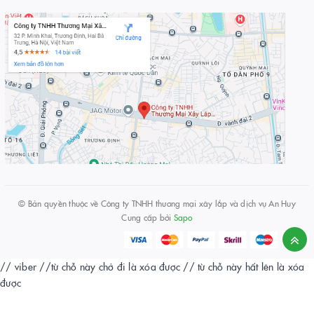
© Bản quyền thuộc về
Công ty TNHH thương mại xây lắp và dịch vụ An Huy
Cung cấp bởi
Sapo
// viber
//từ chỗ này chở đi là xóa được
// từ chỗ này hất lên là xóa
được