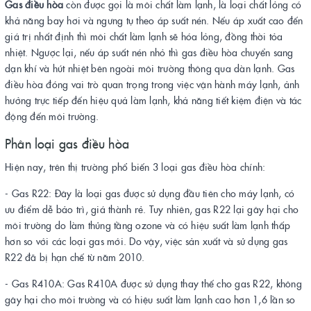
Gas điều hòa
còn được gọi là môi chất làm lạnh, là loại chất lỏng có
khả năng bay hơi và ngưng tụ theo áp suất nén. Nếu áp xuất cao đến
giá trị nhất định thì môi chất làm lạnh sẽ hóa lỏng, đồng thời tỏa
nhiệt. Ngược lại, nếu áp suất nén nhỏ thì gas điều hòa chuyển sang
dạn khí và hút nhiệt bên ngoài môi trường thông qua dàn lạnh. Gas
điều hòa đóng vai trò quan trọng trong việc vận hành máy lạnh, ảnh
hưởng trực tiếp đến hiệu quả làm lạnh, khả năng tiết kiệm điện và tác
động đến môi trường.
Phân loại gas điều hòa
Hiện nay, trên thị trường phổ biến 3 loại gas điều hòa chính:
- Gas R22: Đây là loại gas được sử dụng đầu tiên cho máy lạnh, có
ưu điểm dễ bảo trì, giá thành rẻ. Tuy nhiên, gas R22 lại gây hại cho
môi trường do làm thủng tầng ozone và có hiệu suất làm lạnh thấp
hơn so với các loại gas mới. Do vậy, việc sản xuất và sử dụng gas
R22 đã bị hạn chế từ năm 2010.
- Gas R410A: Gas R410A được sử dụng thay thế cho gas R22, không
gây hại cho môi trường và có hiệu suất làm lạnh cao hơn 1,6 lần so