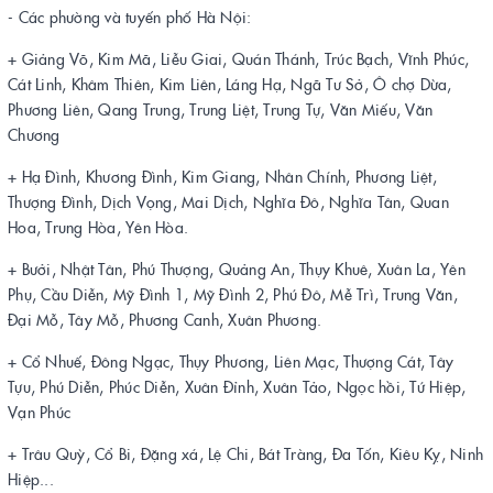
- Các phường và tuyến phố Hà Nội:
+ Giảng Võ, Kim Mã, Liễu Giai, Quán Thánh, Trúc Bạch, Vĩnh Phúc,
Cát Linh, Khâm Thiên, Kim Liên, Láng Hạ, Ngã Tư Sở, Ô chợ Dừa,
Phương Liên, Qang Trung, Trung Liệt, Trung Tự, Văn Miếu, Văn
Chương
+ Hạ Đình, Khương Đình, Kim Giang, Nhân Chính, Phương Liệt,
Thượng Đình, Dịch Vọng, Mai Dịch, Nghĩa Đô, Nghĩa Tân, Quan
Hoa, Trung Hòa, Yên Hòa.
+ Bưởi, Nhật Tân, Phú Thượng, Quảng An, Thụy Khuê, Xuân La, Yên
Phụ, Cầu Diễn, Mỹ Đình 1, Mỹ Đình 2, Phú Đô, Mễ Trì, Trung Văn,
Đại Mỗ, Tây Mỗ, Phương Canh, Xuân Phương.
+ Cổ Nhuế, Đông Ngạc, Thụy Phương, Liên Mạc, Thượng Cát, Tây
Tựu, Phú Diễn, Phúc Diễn, Xuân Đỉnh, Xuân Tảo, Ngọc hồi, Tứ Hiệp,
Vạn Phúc
+ Trâu Quỳ, Cổ Bi, Đặng xá, Lệ Chi, Bát Tràng, Đa Tốn, Kiêu Kỵ, Ninh
Hiệp...