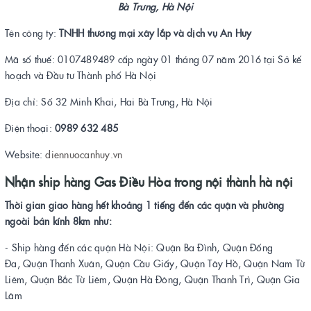
Bà Trưng, Hà Nội
Tên công ty:
TNHH thương mại xây lắp và dịch vụ An Huy
Mã số thuế: 0107489489 cấp ngày 01 tháng 07 năm 2016 tại Sở kế
hoạch và Đầu tư Thành phố Hà Nội
Địa chỉ: Số 32 Minh Khai, Hai Bà Trưng, Hà Nội
Điện thoại:
0989 632 485
Website:
diennuocanhuy.vn
Nhận ship hàng Gas Điều Hòa trong nội thành hà nội
Thời gian giao hàng hết khoảng 1 tiếng đến các quận và phường
ngoài bán kính 8km như:
- Ship hàng đến các quận Hà Nội: Quận Ba Đình, Quận Đống
Đa, Quận Thanh Xuân, Quận Cầu Giấy, Quận Tây Hồ, Quận Nam Từ
Liêm, Quận Bắc Từ Liêm, Quận Hà Đông, Quận Thanh Trì, Quận Gia
Lâm