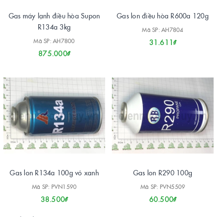
Gas máy lạnh điều hòa Supon
Gas lon điều hòa R600a 120g
R134a 3kg
Mã SP: AH7804
Mã SP: AH7800
31.611₫
875.000₫
Gas lon R134a 100g vỏ xanh
Gas lon R290 100g
Mã SP: PVN1590
Mã SP: PVN5509
38.500₫
60.500₫