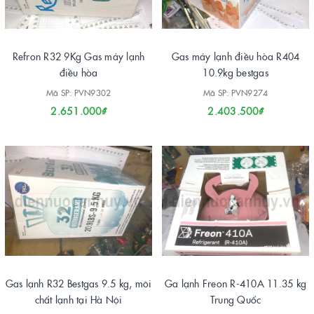
Refron R32 9Kg Gas máy lạnh
Gas máy lạnh điều hòa R404
điều hòa
10.9kg bestgas
Mã SP: PVN9302
Mã SP: PVN9274
2.651.000₫
2.403.500₫
Gas lạnh R32 Bestgas 9.5 kg, môi
Ga lạnh Freon R-410A 11.35 kg
chất lạnh tại Hà Nội
Trung Quốc