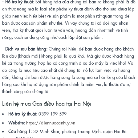
- Hỗ trợ kỹ thuật:
Bởi hàng hóa của chúng tôi bán ra không phải là đồ
ăn thức uống mà là loại sản phẩm kỹ thuật dành cho thợ sửa chữa lắp
giáp nên việc hiểu biết về sản phẩm là một phần rất quan trọng để
bán được các sản phẩm như thế. Vì vậy chúng tôi có đội ngũ nhân
viên, thợ kỹ thuật giỏi luôn tư vấn vấn, hướng dẫn nhiệt tình về tính
năng, cách sử dụng cũng như cách lắp đặt sản phẩm.
- Dịch vụ sau bán hàng:
Chúng tôi hiểu, để bán được hàng cho khách
lần đầu (khách mới) không phải là quá khó. Mà giữ được khách hàng
kể cả trong trường hợp họ có công trình ở xa đó mấy là việc khó! Và
đó cũng là mục tiêu cao nhất để chúng tôi nỗ lực làm việc và hướng
đến, không chỉ bán được hàng song là song mà sự hài lòng của khách
hàng sau khi họ sử dụng sản phẩm chính là niềm vui, là thước đo sự
thành công của chúng tôi.
Liên hệ mua Gas điều hòa tại Hà Nội
Hỗ trợ kỹ thuật:
0399 199 599
Website:
https://diennuocanhuy.vn
Cửa hàng 1:
32 Minh Khai, phường Trương Định, quận Hai Bà