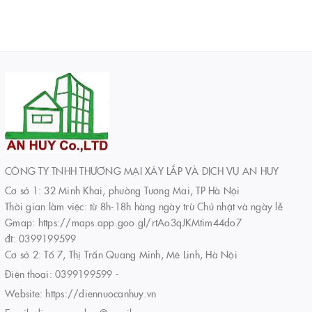
CÔNG TY TNHH THƯƠNG MẠI XÂY LẮP VÀ DỊCH VỤ AN HUY
Cơ sở 1: 32 Minh Khai, phường Tương Mai, TP Hà Nội
Thời gian làm việc: từ 8h-18h hàng ngày trừ Chủ nhật và ngày lễ
Gmap: https://maps.app.goo.gl/rtAo3qJKMtim44do7
đt: 0399199599
Cơ sở 2: Tổ 7, Thị Trấn Quang Minh, Mê Linh, Hà Nội
Điện thoại:
0399199599
-
Website:
https://diennuocanhuy.vn