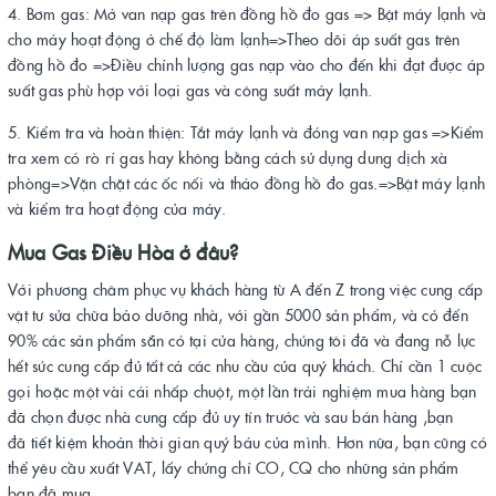
4. Bơm gas: Mở van nạp gas trên đồng hồ đo gas => Bật máy lạnh và
cho máy hoạt động ở chế độ làm lạnh=>Theo dõi áp suất gas trên
đồng hồ đo =>Điều chỉnh lượng gas nạp vào cho đến khi đạt được áp
suất gas phù hợp với loại gas và công suất máy lạnh.
5. Kiểm tra và hoàn thiện: Tắt máy lạnh và đóng van nạp gas =>Kiểm
tra xem có rò rỉ gas hay không bằng cách sử dụng dung dịch xà
phòng=>Vặn chặt các ốc nối và tháo đồng hồ đo gas.=>Bật máy lạnh
và kiểm tra hoạt động của máy.
Mua Gas Điều Hòa ở đâu?
Với phương châm phục vụ khách hàng từ A đến Z trong việc cung cấp
vật tư sửa chữa bảo dưỡng nhà, với gần 5000 sản phẩm, và có đến
90% các sản phẩm sẵn có tại cửa hàng, chúng tôi đã và đang nỗ lực
hết sức cung cấp đủ tất cả các nhu cầu của quý khách. Chỉ cần 1 cuộc
gọi hoặc một vài cái nhấp chuột, một lần trải nghiệm mua hàng bạn
đã chọn được nhà cung cấp đủ uy tín trước và sau bán hàng ,bạn
đã tiết kiệm khoản thời gian quý báu của mình. Hơn nữa, bạn cũng có
thể yêu cầu xuất VAT, lấy chứng chỉ CO, CQ cho những sản phẩm
bạn đã mua.