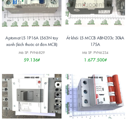
Aptomat LS 1P16A LS63N tay
Át khối LS MCCB ABN203c 30kA
xanh (kích thước át đơn MCB)
175A
Mã SP: PVN6829
Mã SP: PVN6234
59.136₫
1.677.500₫