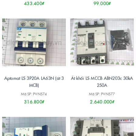
433.400₫
99.000₫
Aptomat LS 3P20A LA63N (át 3
Át khối LS MCCB ABN203c 30kA
MCB)
250A
Mã SP: PVN574
Mã SP: PVN577
316.800₫
2.640.000₫