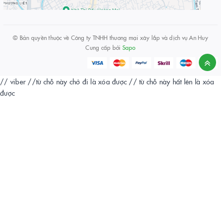
© Bản quyền thuộc về
Công ty TNHH thương mại xây lắp và dịch vụ An Huy
Cung cấp bởi
Sapo
// viber
//từ chỗ này chở đi là xóa được
// từ chỗ này hất lên là xóa
được