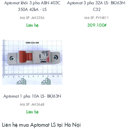
Aptomat khối 3 pha ABN 403C
Aptomat 3 pha 32A LS- BKJ63N-
350A 42kA - LS
C32
Mã SP: AH3356
Mã SP: PVN811
Liên hệ
309.100₫
Aptomat 1 pha 10A LS- BKJ63N
Mã SP: AH3648
Liên hệ
Liên hệ mua Aptomat LS tại Hà Nội