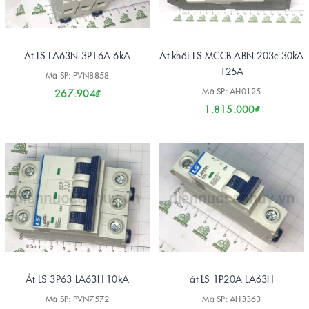
Át LS LA63N 3P16A 6kA
Át khối LS MCCB ABN 203c 30kA
125A
Mã SP: PVN8858
Mã SP: AH0125
267.904₫
1.815.000₫
Át LS 3P63 LA63H 10kA
át LS 1P20A LA63H
Mã SP: PVN7572
Mã SP: AH3363