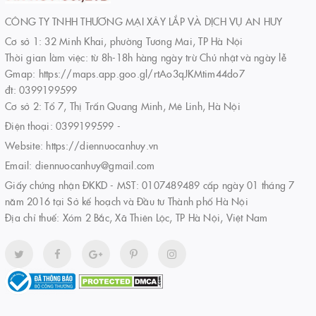
CÔNG TY TNHH THƯƠNG MẠI XÂY LẮP VÀ DỊCH VỤ AN HUY
Cơ sở 1: 32 Minh Khai, phường Tương Mai, TP Hà Nội
Thời gian làm việc: từ 8h-18h hàng ngày trừ Chủ nhật và ngày lễ
Gmap: https://maps.app.goo.gl/rtAo3qJKMtim44do7
đt: 0399199599
Cơ sở 2: Tổ 7, Thị Trấn Quang Minh, Mê Linh, Hà Nội
Điện thoại:
0399199599
-
Website:
https://diennuocanhuy.vn
Email:
diennuocanhuy@gmail.com
Giấy chứng nhận ĐKKD - MST: 0107489489 cấp ngày 01 tháng 7
năm 2016 tại Sở kế hoạch và Đầu tư Thành phố Hà Nội
Địa chỉ thuế: Xóm 2 Bắc, Xã Thiên Lộc, TP Hà Nội, Việt Nam