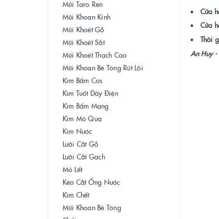
Mũi Taro Ren
Cửa h
Mũi Khoan Kính
Cửa h
Mũi Khoét Gỗ
Thời g
Mũi Khoét Sắt
An Huy - 
Mũi Khoét Thạch Cao
Mũi Khoan Bê Tông Rút Lõi
Kìm Bấm Cos
Kìm Tuốt Dây Điện
Kìm Bấm Mạng
Kìm Mỏ Quạ
Kìm Nước
Lưỡi Cắt Gỗ
Lưỡi Cắt Gạch
Mỏ Lết
Kéo Cắt Ống Nước
Kìm Chết
Mũi Khoan Bê Tông