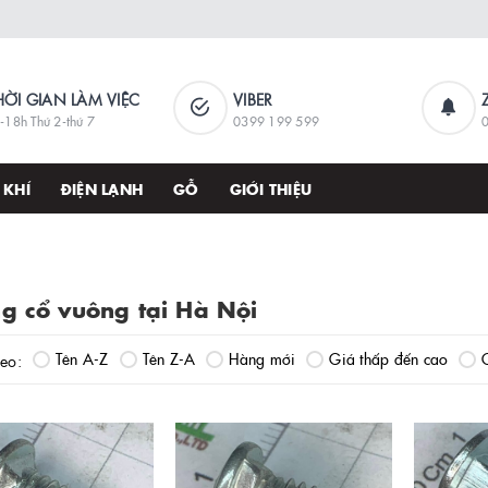
HỜI GIAN LÀM VIỆC
VIBER
-18h Thứ 2-thứ 7
0399 199 599
 KHÍ
ĐIỆN LẠNH
GỖ
GIỚI THIỆU
g cổ vuông tại Hà Nội
Tên A-Z
Tên Z-A
Hàng mới
Giá thấp đến cao
heo: