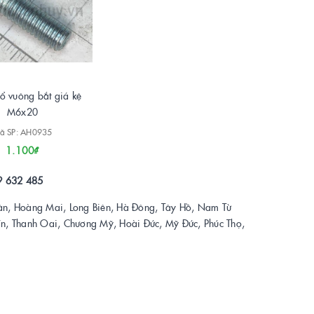
ổ vuông bắt giá kệ
M6x20
ã SP: AH0935
1.100₫
9 632 485
ân, Hoàng Mai, Long Biên, Hà Đông, Tây Hồ, Nam Từ
Tín, Thanh Oai, Chương Mỹ, Hoài Đức, Mỹ Đức, Phúc Thọ,