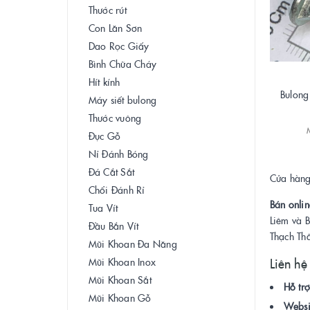
Thước rút
Con Lăn Sơn
Dao Rọc Giấy
Bình Chữa Cháy
Hít kính
Bulong
Máy siết bulong
Thước vuông
Đục Gỗ
Nỉ Đánh Bóng
Đá Cắt Sắt
Cửa hàng 
Chổi Đánh Rỉ
Bán onlin
Tua Vít
Liêm và 
Đầu Bắn Vít
Thạch Th
Mũi Khoan Đa Năng
Mũi Khoan Inox
Liên hệ
Mũi Khoan Sắt
Hỗ trợ
Mũi Khoan Gỗ
Websi