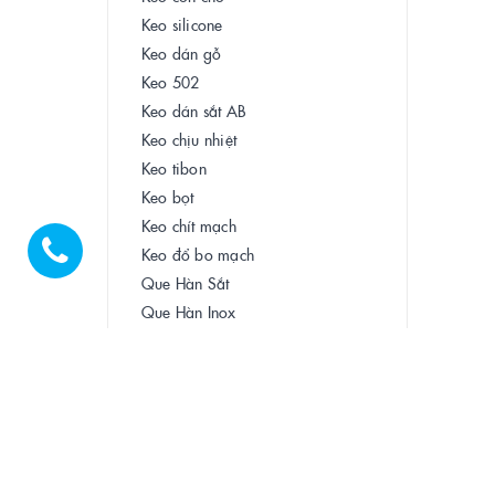
Keo silicone
Keo dán gỗ
Keo 502
Keo dán sắt AB
Keo chịu nhiệt
Keo tibon
Keo bọt
Keo chít mạch
Keo đổ bo mạch
Que Hàn Sắt
Que Hàn Inox
Que Hàn Đồng
Que Hàn Nhôm
Mỏ Hàn Thiếc
Sơn Đại Bàng
Sơn dầu Lobster
Sơn sắt mạ kẽm indu