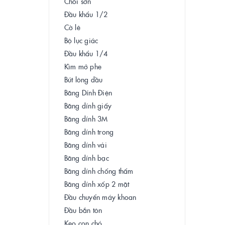
Chổi sơn
Đầu khẩu 1/2
Cờ lê
Bộ lục giác
Đầu khẩu 1/4
Kìm mở phe
Bút lông dầu
Băng Dính Điện
Băng dính giấy
Băng dính 3M
Băng dính trong
Băng dính vải
Băng dính bạc
Băng dính chống thấm
Băng dính xốp 2 mặt
Đầu chuyển máy khoan
Đầu bắn tôn
Keo con chó