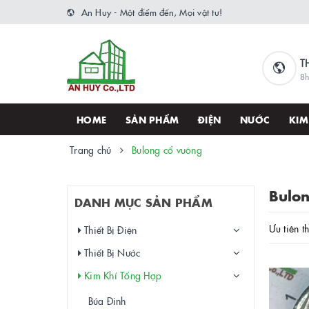
An Huy - Một điểm đến, Mọi vật tư!
T
8h
HOME
SẢN PHẨM
ĐIỆN
NƯỚC
KIM
Trang chủ
Bulong cổ vuông
Bulon
DANH MỤC SẢN PHẨM
Ưu tiên t
Thiết Bị Điện
Thiết Bị Nước
Kim Khí Tổng Hợp
Búa Đinh