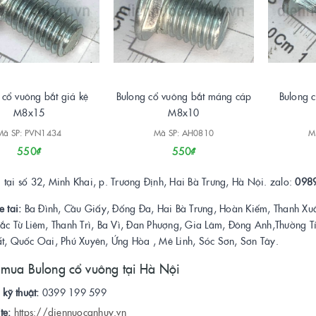
 cổ vuông bắt giá kệ
Bulong cổ vuông bắt máng cáp
Bulong c
M8x15
M8x10
Mã SP: PVN1434
Mã SP: AH0810
M
550₫
550₫
tại số 32, Minh Khai, p. Trương Định, Hai Bà Trưng, Hà Nội. zalo:
098
e tai:
Ba Đình, Cầu Giấy, Đống Đa, Hai Bà Trưng, Hoàn Kiếm, Thanh Xu
Bắc Từ Liêm, Thanh Trì, Ba Vì, Đan Phượng, Gia Lâm, Đông Anh,Thường 
ất, Quốc Oai, Phú Xuyên, Ứng Hòa , Mê Linh, Sóc Sơn, Sơn Tây.
 mua Bulong cổ vuông tại Hà Nội
 kỹ thuật:
0399 199 599
te:
https://diennuocanhuy.vn