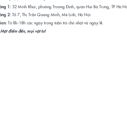
àng 1:
32 Minh Khai, phường Trương Định, quận Hai Bà Trưng, TP Hà Nộ
àng 2:
Tổ 7, Thị Trấn Quang Minh, Mê Linh, Hà Nội
ian:
Từ 8h-18h các ngày trong tuần trừ chủ nhật và ngày lễ.
Một điểm đến, mọi vật tư!