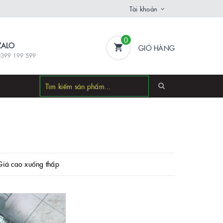
Tài khoản
0
ZALO
GIỎ HÀNG
0399 199 599
Giá cao xuống thấp