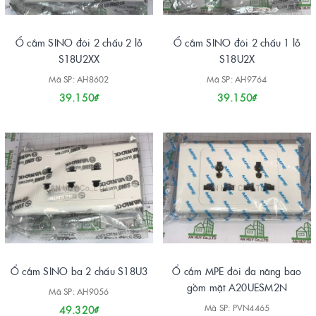
Ổ cắm SINO đôi 2 chấu 2 lỗ
Ổ cắm SINO đôi 2 chấu 1 lỗ
S18U2XX
S18U2X
Mã SP: AH8602
Mã SP: AH9764
39.150₫
39.150₫
Ổ cắm SINO ba 2 chấu S18U3
Ổ cắm MPE đôi đa năng bao
gồm mặt A20UESM2N
Mã SP: AH9056
Mã SP: PVN4465
49.320₫