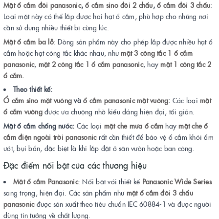
Mặt ổ cắm đôi panasonic
,
ổ cắm sino đôi 2 chấu
,
ổ cắm đôi 3 chấu
:
Loại mặt này có thể lắp được hai hạt ổ cắm, phù hợp cho những nơi
cần sử dụng nhiều thiết bị cùng lúc.
Mặt ổ cắm ba lỗ
:
Dòng sản phẩm này cho phép lắp được nhiều hạt ổ
cắm hoặc hạt công tắc khác nhau, như
mặt 3 công tắc 1 ổ cắm
panasonic
,
mặt 2 công tắc 1 ổ cắm panasonic
, hay
mặt 1 công tắc 2
ổ cắm.
Theo thiết kế:
Ổ cắm sino mặt vuông
và
ổ cắm panasonic mặt vuông
:
Các loại
mặt
ổ cắm vuông
được ưa chuộng nhờ kiểu dáng hiện đại, tối giản.
Mặt ổ cắm chống nước:
Các loại
mặt che mưa ổ cắm
hay
mặt che ổ
cắm điện ngoài trời panasonic
rất cần thiết để bảo vệ ổ cắm khỏi ẩm
ướt, bụi bẩn, đặc biệt là khi lắp đặt ở sân vườn hoặc ban công.
Đặc điểm nổi bật của các thương hiệu
Mặt ổ cắm Panasonic
: Nổi bật với thiết kế
Panasonic Wide Series
sang trọng, hiện đại. Các sản phẩm như
mặt ổ cắm đôi 3 chấu
panasonic
được sản xuất theo tiêu chuẩn IEC 60884-1 và được người
dùng tin tưởng về chất lượng.