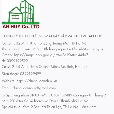
CÔNG TY TNHH THƯƠNG MẠI XÂY LẮP VÀ DỊCH VỤ AN HUY
Cơ sở 1: 32 Minh Khai, phường Tương Mai, TP Hà Nội
Thời gian làm việc: từ 8h-18h hàng ngày trừ Chủ nhật và ngày lễ
Gmap: https://maps.app.goo.gl/rtAo3qJKMtim44do7
đt: 0399199599
Cơ sở 2: Tổ 7, Thị Trấn Quang Minh, Mê Linh, Hà Nội
Điện thoại:
0399199599
-
Website:
https://diennuocanhuy.vn
Email:
diennuocanhuy@gmail.com
Giấy chứng nhận ĐKKD - MST: 0107489489 cấp ngày 01 tháng 7
năm 2016 tại Sở kế hoạch và Đầu tư Thành phố Hà Nội
Địa chỉ thuế: Xóm 2 Bắc, Xã Thiên Lộc, TP Hà Nội, Việt Nam