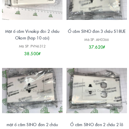
Mặt ổ cắm Vinakip đôi 2 chấu
Ổ cắm SINO đơn 3 chấu S18UE
Okom (hộp 10 cái)
Mã SP: AH0366
Mã SP: PVN6312
37.620₫
38.500₫
mặt ổ cắm SINO đơn 2 chấu
Ổ cắm SINO đơn 2 chấu 2 lỗ