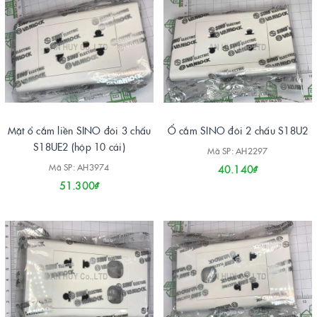
Mặt ổ cắm liền SINO đôi 3 chấu
Ổ cắm SINO đôi 2 chấu S18U2
S18UE2 (hộp 10 cái)
Mã SP: AH2297
Mã SP: AH3974
40.140₫
51.300₫