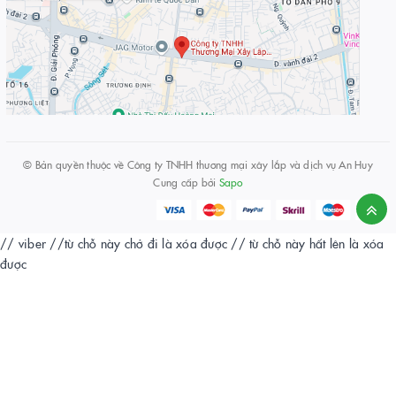
© Bản quyền thuộc về
Công ty TNHH thương mại xây lắp và dịch vụ An Huy
Cung cấp bởi
Sapo
// viber
//từ chỗ này chở đi là xóa được
// từ chỗ này hất lên là xóa
được