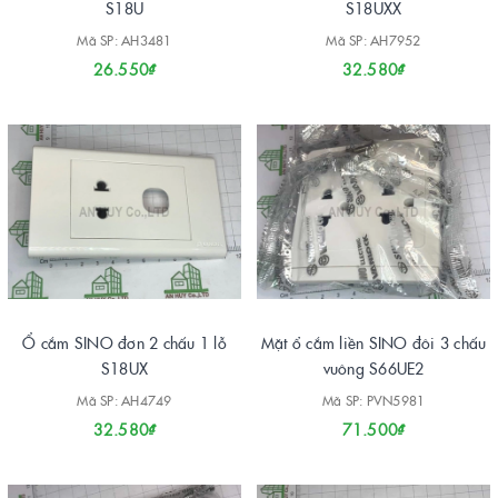
S18U
S18UXX
Mã SP: AH3481
Mã SP: AH7952
26.550₫
32.580₫
Ổ cắm SINO đơn 2 chấu 1 lỗ
Mặt ổ cắm liền SINO đôi 3 chấu
S18UX
vuông S66UE2
Mã SP: AH4749
Mã SP: PVN5981
32.580₫
71.500₫