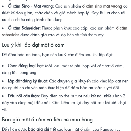
Ổ cắm Sino - Mặt vuông
: Các sản phẩm
ổ cắm sino mặt vuông
có
thiết kế đơn giản, chắc chắn và giá thành hợp lý. Đây là lựa chọn tối
ưu cho nhiều công trình dân dụng.
Ổ cắm Schneider:
Thuộc phân khúc cao cấp, các sản phẩm
ổ cắm
schneider
được đánh giá cao về độ bền và tính thẩm mỹ.
Lưu ý khi lắp đặt mặt ổ cắm
Để đảm bảo an toàn, bạn nên lưu ý các điểm sau khi lắp đặt:
Chọn đúng loại hạt:
Mỗi loại mặt sẽ phù hợp với các hạt ổ cắm,
công tắc tương ứng.
Lắp đặt đúng kỹ thuật:
Các chuyên gia khuyến cáo việc lắp đặt nên
do người có chuyên môn thực hiện để đảm bảo an toàn tuyệt đối.
Đấu nối cẩn thận:
Dây điện có thể bị tuột nếu kết nối nhiều hơn 2
dây vào cùng một đầu nối. Cần kiểm tra lại dây nối sau khi siết chặt
vít.
Báo giá mặt ổ cắm và liên hệ mua hàng
Để nhận được
báo giá chi tiết
các loại mặt ổ cắm của Panasonic,