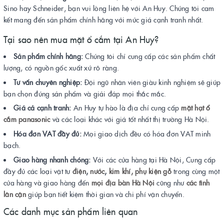
Sino hay Schneider, bạn vui lòng liên hệ với An Huy. Chúng tôi cam
kết mang đến sản phẩm chính hãng với mức giá cạnh tranh nhất.
Tại sao nên mua mặt ổ cắm tại An Huy?
Sản phẩm chính hãng:
Chúng tôi chỉ cung cấp các sản phẩm chất
lượng, có nguồn gốc xuất xứ rõ ràng.
Tư vấn chuyên nghiệp:
Đội ngũ nhân viên giàu kinh nghiệm sẽ giúp
bạn chọn đúng sản phẩm và giải đáp mọi thắc mắc.
Giá cả cạnh tranh:
An Huy tự hào là địa chỉ cung cấp
mặt hạt ổ
cắm panasonic
và các loại khác với giá tốt nhất thị trường Hà Nội.
Hóa đơn VAT đầy đủ:
Mọi giao dịch đều có hóa đơn VAT minh
bạch.
Giao hàng nhanh chóng:
Với các cửa hàng tại Hà Nội, Cung cấp
đầy đủ các loại vật tư
điện
,
nước
,
kim khí,
phụ kiện gỗ
trong cùng một
cửa hàng và giao hàng đến
mọi địa bàn Hà Nội
cũng như
các tình
lân cận
giúp bạn tiết kiệm thời gian và chi phí vận chuyển.
Các danh mục sản phẩm liên quan