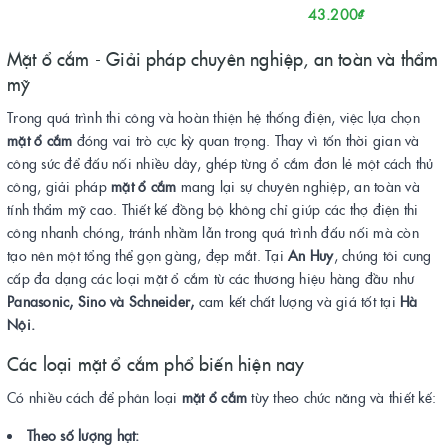
43.200₫
Mặt ổ cắm - Giải pháp chuyên nghiệp, an toàn và thẩm
mỹ
Trong quá trình thi công và hoàn thiện hệ thống điện, việc lựa chọn
mặt ổ cắm
đóng vai trò cực kỳ quan trọng. Thay vì tốn thời gian và
công sức để đấu nối nhiều dây, ghép từng ổ cắm đơn lẻ một cách thủ
công, giải pháp
mặt ổ cắm
mang lại sự chuyên nghiệp, an toàn và
tính thẩm mỹ cao. Thiết kế đồng bộ không chỉ giúp các thợ điện thi
công nhanh chóng, tránh nhầm lẫn trong quá trình đấu nối mà còn
tạo nên một tổng thể gọn gàng, đẹp mắt. Tại
An Huy
, chúng tôi cung
cấp đa dạng các loại mặt ổ cắm từ các thương hiệu hàng đầu như
Panasonic, Sino và Schneider,
cam kết chất lượng và giá tốt tại
Hà
Nội.
Các loại mặt ổ cắm phổ biến hiện nay
Có nhiều cách để phân loại
mặt ổ cắm
tùy theo chức năng và thiết kế:
Theo số lượng hạt: