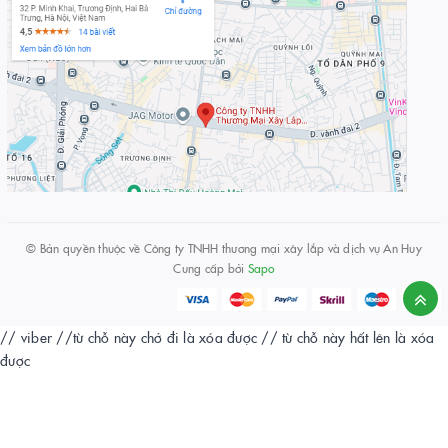
© Bản quyền thuộc về
Công ty TNHH thương mại xây lắp và dịch vụ An Huy
Cung cấp bởi
Sapo
// viber
//từ chỗ này chở đi là xóa được
// từ chỗ này hất lên là xóa
được