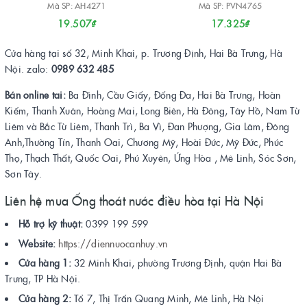
Mã SP: AH4271
Mã SP: PVN4765
19.507₫
17.325₫
Cửa hàng tại số 32, Minh Khai, p. Trương Định, Hai Bà Trưng, Hà
Nội. zalo:
0989 632 485
Bán online tai:
Ba Đình, Cầu Giấy, Đống Đa, Hai Bà Trưng, Hoàn
Kiếm, Thanh Xuân, Hoàng Mai, Long Biên, Hà Đông, Tây Hồ, Nam Từ
Liêm và Bắc Từ Liêm, Thanh Trì, Ba Vì, Đan Phượng, Gia Lâm, Đông
Anh,Thường Tín, Thanh Oai, Chương Mỹ, Hoài Đức, Mỹ Đức, Phúc
Thọ, Thạch Thất, Quốc Oai, Phú Xuyên, Ứng Hòa , Mê Linh, Sóc Sơn,
Sơn Tây.
Liên hệ mua Ống thoát nước điều hòa tại Hà Nội
Hỗ trợ kỹ thuật:
0399 199 599
Website:
https://diennuocanhuy.vn
Cửa hàng 1:
32 Minh Khai, phường Trương Định, quận Hai Bà
Trưng, TP Hà Nội.
Cửa hàng 2:
Tổ 7, Thị Trấn Quang Minh, Mê Linh, Hà Nội