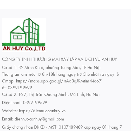
CÔNG TY TNHH THƯƠNG MẠI XÂY LẮP VÀ DỊCH VỤ AN HUY
Cơ sở 1: 32 Minh Khai, phường Tương Mai, TP Hà Nội
Thời gian làm việc: từ 8h-18h hàng ngày trừ Chủ nhật và ngày lễ
Gmap: https://maps.app.goo.gl/rtAo3qJKMtim44do7
đt: 0399199599
Cơ sở 2: Tổ 7, Thị Trấn Quang Minh, Mê Linh, Hà Nội
Điện thoại:
0399199599
-
Website:
https://diennuocanhuy.vn
Email:
diennuocanhuy@gmail.com
Giấy chứng nhận ĐKKD - MST: 0107489489 cấp ngày 01 tháng 7