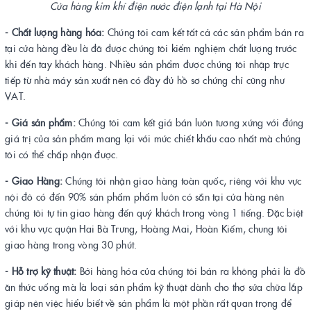
Cửa hàng kim khí điện nước điện lạnh tại Hà Nội
- Chất lượng hàng hóa:
Chúng tôi cam kết tất cả các sản phẩm bán ra
tại cửa hàng đều là đã được chúng tôi kiểm nghiệm chất lượng trước
khi đến tay khách hàng. Nhiều sản phẩm được chúng tôi nhập trực
tiếp từ nhà máy sản xuất nên có đầy đủ hồ sơ chứng chỉ cũng như
VAT.
- Giá sản phẩm:
Chúng tôi cam kết giá bán luôn tương xứng với đúng
giá trị của sản phẩm mang lại với mức chiết khấu cao nhất mà chúng
tôi có thể chấp nhận được.
- Giao Hàng:
Chúng tôi nhận giao hàng toàn quốc, riêng với khu vực
nội đô có đến 90% sản phẩm phẩm luôn có sẵn tại cửa hàng nên
chúng tôi tự tin giao hàng đến quý khách trong vòng 1 tiếng. Đặc biệt
với khu vực quận Hai Bà Trưng, Hoàng Mai, Hoàn Kiếm, chung tôi
giao hàng trong vòng 30 phút.
- Hỗ trợ kỹ thuật:
Bởi hàng hóa của chúng tôi bán ra không phải là đồ
ăn thức uống mà là loại sản phẩm kỹ thuật dành cho thợ sửa chữa lắp
giáp nên việc hiểu biết về sản phẩm là một phần rất quan trọng để