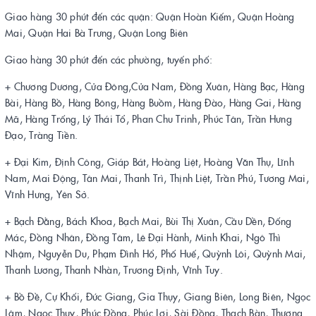
Giao hàng 30 phút đến các quận: Quận Hoàn Kiếm, Quận Hoàng
Mai, Quận Hai Bà Trưng, Quận Long Biên
Giao hàng 30 phút đến các phường, tuyến phố:
+ Chương Dương, Cửa Đông,Cửa Nam, Đồng Xuân, Hàng Bạc, Hàng
Bài, Hàng Bồ, Hàng Bông, Hàng Buồm, Hàng Đào, Hàng Gai, Hàng
Mã, Hàng Trống, Lý Thái Tổ, Phan Chu Trinh, Phúc Tân, Trần Hưng
Đạo, Tràng Tiền.
+ Đại Kim, Định Công, Giáp Bát, Hoàng Liệt, Hoàng Văn Thụ, Lĩnh
Nam, Mai Động, Tân Mai, Thanh Trì, Thịnh Liệt, Trần Phú, Tương Mai,
Vĩnh Hưng, Yên Sở.
+ Bạch Đằng, Bách Khoa, Bạch Mai, Bùi Thị Xuân, Cầu Dền, Đống
Mác, Đồng Nhân, Đồng Tâm, Lê Đại Hành, Minh Khai, Ngô Thì
Nhậm, Nguyễn Du, Phạm Đình Hổ, Phố Huế, Quỳnh Lôi, Quỳnh Mai,
Thanh Lương, Thanh Nhàn, Trương Định, Vĩnh Tuy.
+ Bồ Đề, Cự Khối, Đức Giang, Gia Thụy, Giang Biên, Long Biên, Ngọc
Lâm, Ngọc Thụy, Phúc Đồng, Phúc Lợi, Sài Đồng, Thạch Bàn, Thượng