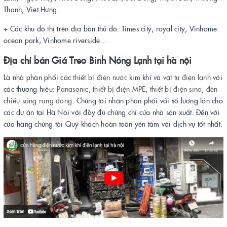
Thanh, Việt Hưng.
+ Các khu đô thị trên địa bàn thủ đô: Times city, royal city, Vinhome
ocean park, Vinhome riverside...
Địa chỉ bán
Giá Treo Binh Nóng Lạnh
tại hà nội
Là nhà phân phối các
thiết bị điện
nước
kim khí và
vật tư điện lạnh
với
các thương hiệu:
Panasonic
,
thiết bị điện MPE
,
thiết bị điện sino
,
đèn
chiếu sáng rạng đông
. Chúng tôi nhận phân phối với số lượng lớn cho
các dự án tại Hà Nội với đầy đủ chứng chỉ của nhà sản xuất. Đến với
cửa hàng chúng tôi Quý khách hoàn toàn yên tâm với dịch vụ tốt nhất.