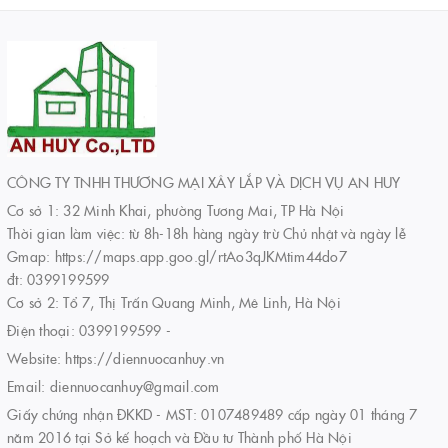
CÔNG TY TNHH THƯƠNG MẠI XÂY LẮP VÀ DỊCH VỤ AN HUY
Cơ sở 1: 32 Minh Khai, phường Tương Mai, TP Hà Nội
Thời gian làm việc: từ 8h-18h hàng ngày trừ Chủ nhật và ngày lễ
Gmap: https://maps.app.goo.gl/rtAo3qJKMtim44do7
đt: 0399199599
Cơ sở 2: Tổ 7, Thị Trấn Quang Minh, Mê Linh, Hà Nội
Điện thoại:
0399199599
-
Website:
https://diennuocanhuy.vn
Email:
diennuocanhuy@gmail.com
Giấy chứng nhận ĐKKD - MST: 0107489489 cấp ngày 01 tháng 7
năm 2016 tại Sở kế hoạch và Đầu tư Thành phố Hà Nội