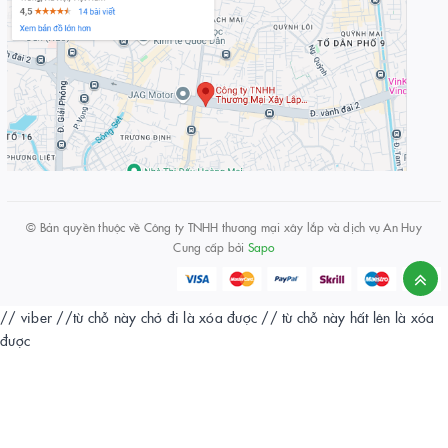
© Bản quyền thuộc về
Công ty TNHH thương mại xây lắp và dịch vụ An Huy
Cung cấp bởi
Sapo
// viber
//từ chỗ này chở đi là xóa được
// từ chỗ này hất lên là xóa
được