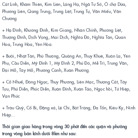
Cát Linh, Khâm Thiên, Kim Liên, Láng Hạ, Ngã Tư Sở, Ô chợ Dừa,
Phương Liên, Qang Trung, Trung Liệt, Trung Tự, Văn Miếu, Văn
Chương
+ Hạ Đình, Khương Đình, Kim Giang, Nhân Chính, Phương Liệt,
Thượng Đình, Dịch Vọng, Mai Dịch, Nghĩa Đô, Nghĩa Tân, Quan
Hoa, Trung Hòa, Yên Hòa.
+ Bưởi, Nhật Tân, Phú Thượng, Quảng An, Thụy Khuê, Xuân La, Yên
Phụ, Cầu Diễn, Mỹ Đình 1, Mỹ Đình 2, Phú Đô, Mễ Trì, Trung Văn,
Đại Mỗ, Tây Mỗ, Phương Canh, Xuân Phương.
+ Cổ Nhuế, Đông Ngạc, Thụy Phương, Liên Mạc, Thượng Cát, Tây
Tựu, Phú Diễn, Phúc Diễn, Xuân Đỉnh, Xuân Tảo, Ngọc hồi, Tứ Hiệp,
Vạn Phúc
+ Trâu Quỳ, Cổ Bi, Đặng xá, Lệ Chi, Bát Tràng, Đa Tốn, Kiêu Kỵ, Ninh
Hiệp...
Thời gian giao hàng trong vòng 30 phút đến các quận và phường
trong vòng bán kính dưới 8km như sau: