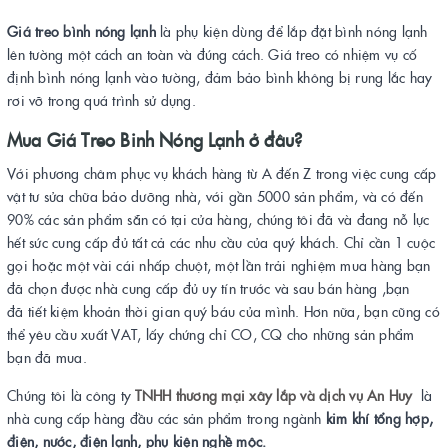
Giá treo bình nóng lạnh
là phụ kiện dùng để lắp đặt bình nóng lạnh
lên tường một cách an toàn và đúng cách. Giá treo có nhiệm vụ cố
định bình nóng lạnh vào tường, đảm bảo bình không bị rung lắc hay
rơi vỡ trong quá trình sử dụng.
Mua Giá Treo Binh Nóng Lạnh ở đâu?
Với phương châm phục vụ khách hàng từ A đến Z trong việc cung cấp
vật tư sửa chữa bảo dưỡng nhà, với gần 5000 sản phẩm, và có đến
90% các sản phẩm sẵn có tại cửa hàng, chúng tôi đã và đang nỗ lực
hết sức cung cấp đủ tất cả các nhu cầu của quý khách. Chỉ cần 1 cuộc
gọi hoặc một vài cái nhấp chuột, một lần trải nghiệm mua hàng bạn
đã chọn được nhà cung cấp đủ uy tín trước và sau bán hàng ,bạn
đã tiết kiệm khoản thời gian quý báu của mình. Hơn nữa, bạn cũng có
thể yêu cầu xuất VAT, lấy chứng chỉ CO, CQ cho những sản phẩm
bạn đã mua.
Chúng tôi là công ty
TNHH thương mại xây lắp và dịch vụ An Huy
là
nhà cung cấp hàng đầu các sản phẩm trong ngành
kim khí tổng hợp,
điện, nước, điện lạnh, phụ kiện nghề mộc.