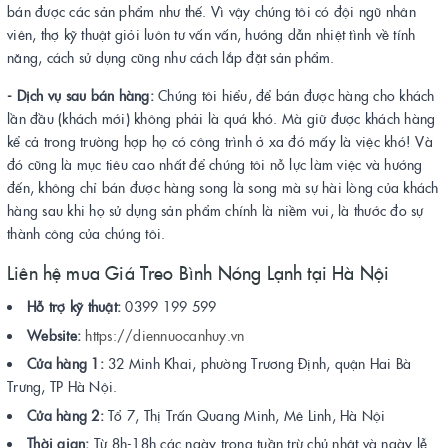
bán được các sản phẩm như thế. Vì vậy chúng tôi có đội ngũ nhân
viên, thợ kỹ thuật giỏi luôn tư vấn vấn, hướng dẫn nhiệt tình về tính
năng, cách sử dụng cũng như cách lắp đặt sản phẩm.
- Dịch vụ sau bán hàng:
Chúng tôi hiểu, để bán được hàng cho khách
lần đầu (khách mới) không phải là quá khó. Mà giữ được khách hàng
kể cả trong trường hợp họ có công trình ở xa đó mấy là việc khó! Và
đó cũng là mục tiêu cao nhất để chúng tôi nỗ lực làm việc và hướng
đến, không chỉ bán được hàng song là song mà sự hài lòng của khách
hàng sau khi họ sử dụng sản phẩm chính là niềm vui, là thước đo sự
thành công của chúng tôi.
Liên hệ mua Giá Treo Bình Nóng Lạnh tại Hà Nội
Hỗ trợ kỹ thuật:
0399 199 599
Website:
https://diennuocanhuy.vn
Cửa hàng 1:
32 Minh Khai, phường Trương Định, quận Hai Bà
Trưng, TP Hà Nội.
Cửa hàng 2:
Tổ 7, Thị Trấn Quang Minh, Mê Linh, Hà Nội
Thời gian:
Từ 8h-18h các ngày trong tuần trừ chủ nhật và ngày lễ.