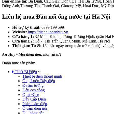
Bán online tai:
Ba Đình, Cầu Giấy, Đống Đa, Hai Bà Trưng, Hoàn 
Đông Anh,Thường Tín, Thanh Oai, Chương Mỹ, Hoài Đức, Mỹ Đức, 
Liên hệ mua Đầu nối ống nước tại Hà Nội
Hỗ trợ kỹ thuật:
0399 199 599
Website:
https://diennuocanhuy.vn
Cửa hàng 1:
32 Minh Khai, phường Trương Định, quận Hai B
Cửa hàng 2:
Tổ 7, Thị Trấn Quang Minh, Mê Linh, Hà Nội
Thời gian:
Từ 8h-18h các ngày trong tuần trừ chủ nhật và ngày
An Huy - Một điểm đến, mọi vật tư!
Danh mục sản phẩm
Thiết Bị Điện
Thiết bị điện thông minh
Ống Luồn Dây điện
Đế âm tường
Đầu cos đồng
Quạt Điện
Dây Cáp Điện
Phích cắm điện
Ổ cắm điện nổi
Đui bóng đèn