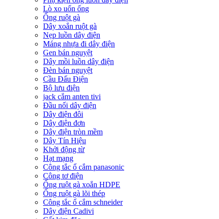
Lò xo uốn ống
Ống ruột gà
Dây xoắn ruột gà
Nẹp luồn dây điện
Máng nhựa đi dây điện
Gen bán nguyệt
Dây mồi luồn dây điện
Đèn bán nguyệt
Cầu Đấu Điện
Bộ lưu điện
jack cắm anten tivi
Đầu nối dây điện
Dây điện đôi
Dây điện đơn
Dây điện tròn mềm
Dây Tín Hiệu
Khởi động từ
Hạt mạng
Công tắc ổ cắm panasonic
Công tơ điện
Ống ruột gà xoắn HDPE
Ống ruột gà lõi thép
Công tắc ổ cắm schneider
Dây điện Cadivi