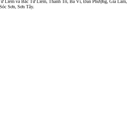
ừ Liêm và Bắc Từ Liêm, Thanh Trì, Ba Vì, Đan Phượng, Gia Lâm,
Sóc Sơn, Sơn Tây.