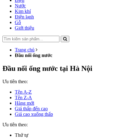
Điện
Nước
Kim khí
Điện lạnh
Gỗ
Giới thiệu
Trang chủ
Đầu nối ống nước
Đầu nối ống nước tại Hà Nội
Ưu tiên theo:
Tên A-Z
Tên Z-A
Hàng mới
Giá thấp đến cao
Giá cao xuống thấp
Ưu tiên theo:
Thứ tự