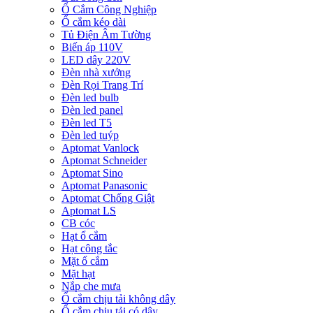
Ổ Cắm Công Nghiệp
Ổ cắm kéo dài
Tủ Điện Âm Tường
Biến áp 110V
LED dây 220V
Đèn nhà xưởng
Đèn Rọi Trang Trí
Đèn led bulb
Đèn led panel
Đèn led T5
Đèn led tuýp
Aptomat Vanlock
Aptomat Schneider
Aptomat Sino
Aptomat Panasonic
Aptomat Chống Giật
Aptomat LS
CB cóc
Hạt ổ cắm
Hạt công tắc
Mặt ổ cắm
Mặt hạt
Nắp che mưa
Ổ cắm chịu tải không dây
Ổ cắm chịu tải có dây