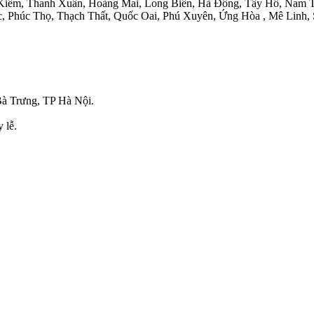
Kiếm, Thanh Xuân, Hoàng Mai, Long Biên, Hà Đông, Tây Hồ, Nam T
Phúc Thọ, Thạch Thất, Quốc Oai, Phú Xuyên, Ứng Hòa , Mê Linh, 
à Trưng, TP Hà Nội.
 lễ.