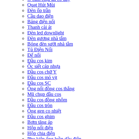
Quạt Hút Mùi
Đèn ốp trần
Cầu dao điện
Bảng điện nổi
Thanh cài át
Đèn led downlight
Đèn gương nhà tắm
Bóng đèn sưởi nhà tắm
Tủ Điện Nổi
Đế nổi
Đầu cos kim
Ốc siết cáp nhựa
Đầu cos chữ Y
Đầu cos mỏ vịt
Đầu cos SC
Ống nối đồng cos thẳng
Mũ chụp đầu cos
Đầu cos đồng nhôm
Đầu cos tròn
Ống gen co nhiệt
Đầu cos ghim
Bơm tăng áp
Hộp nối điện
Hộp chia điện
Phụ kiện ống luồn dây điện