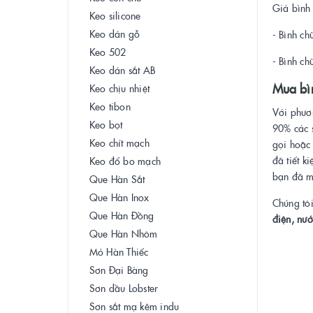
Giá bình 
Keo silicone
Keo dán gỗ
- Bình c
Keo 502
- Bình c
Keo dán sắt AB
Mua bì
Keo chịu nhiệt
Keo tibon
Với phươ
Keo bọt
90% các s
Keo chít mạch
gọi hoặc 
đã tiết 
Keo đổ bo mạch
bạn đã 
Que Hàn Sắt
Que Hàn Inox
Chúng tôi
Que Hàn Đồng
điện, nướ
Que Hàn Nhôm
Mỏ Hàn Thiếc
Sơn Đại Bàng
Sơn dầu Lobster
Sơn sắt mạ kẽm indu