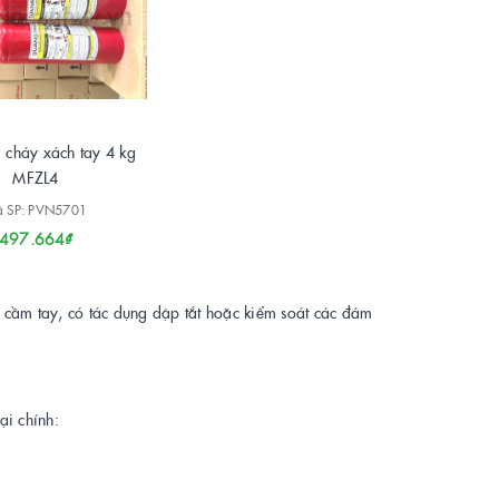
 cháy xách tay 4 kg
MFZL4
 SP: PVN5701
497.664₫
 cầm tay, có tác dụng dập tắt hoặc kiểm soát các đám
ại chính: