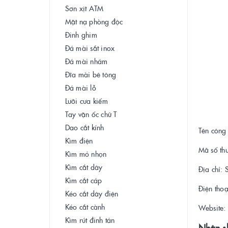
Sơn xịt ATM
Mặt nạ phòng độc
Đinh ghim
Đá mài sắt inox
Đá mài nhám
Đĩa mài bê tông
Đá mài lỗ
Lưỡi cưa kiếm
Tay vặn ốc chữ T
Dao cắt kính
Tên công
Kìm điện
Mã số th
Kìm mỏ nhọn
Kìm cắt dây
Địa chỉ:
Kìm cắt cáp
Điện tho
Kéo cắt dây điện
Kéo cắt cành
Website:
Kìm rút đinh tán
Nhận sh