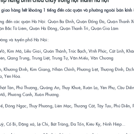
n giao hàng hết khoảng 1 tiếng đến các quận và phường ngoài bán kính
àng đến các quận Hà Nội: Quận Ba Đình, Quận Đống Đa, Quận Thanh 
ận Bắc Từ Liêm, Quận Hà Đông, Quận Thanh Trì, Quận Gia Lâm
ường và tuyến phố Hà Nội:
Võ, Kim Mã, Liễu Giai, Quán Thánh, Trúc Bạch, Vĩnh Phúc, Cát Linh, Kh
iên, Qang Trung, Trung Liệt, Trung Tự, Văn Miếu, Văn Chương
h, Khương Đình, Kim Giang, Nhân Chính, Phương Liệt, Thượng Đình, Dị
a, Yên Hòa.
Nhật Tân, Phú Thượng, Quảng An, Thụy Khuê, Xuân La, Yên Phụ, Cầu Diễn
Mỗ, Phương Canh, Xuân Phương.
ế, Đông Ngạc, Thụy Phương, Liên Mạc, Thượng Cát, Tây Tựu, Phú Diễn, P
ỳ, Cổ Bi, Đặng xá, Lệ Chi, Bát Tràng, Đa Tốn, Kiêu Kỵ, Ninh Hiệp...