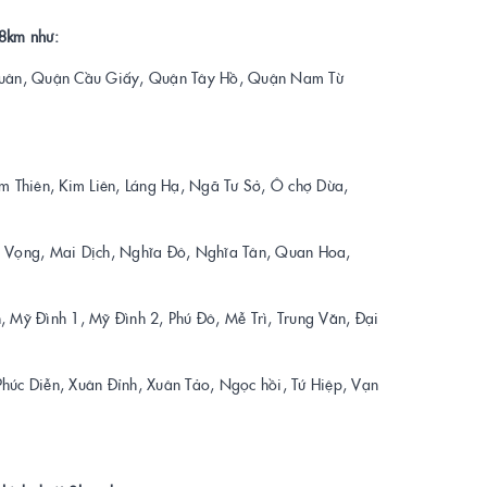
 8km như:
Xuân, Quận Cầu Giấy, Quận Tây Hồ, Quận Nam Từ
âm Thiên, Kim Liên, Láng Hạ, Ngã Tư Sở, Ô chợ Dừa,
ch Vọng, Mai Dịch, Nghĩa Đô, Nghĩa Tân, Quan Hoa,
, Mỹ Đình 1, Mỹ Đình 2, Phú Đô, Mễ Trì, Trung Văn, Đại
húc Diễn, Xuân Đỉnh, Xuân Tảo, Ngọc hồi, Tứ Hiệp, Vạn