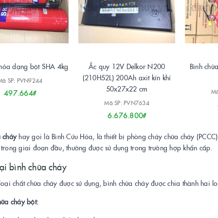
 hỏa dạng bột SHA 4kg
Ắc quy 12V Delkor N200
Bình chữa
(210H52L) 200Ah axit kín khí
Mã SP: PVN9244
50x27x22 cm
Mã
497.664₫
Mã SP: PVN7634
6.676.800₫
a cháy
hay gọi là Bình Cứu Hỏa, là thiết bị phòng cháy chữa cháy (PCCC)
 trong giai đoạn đầu, thường được sử dụng trong trường hợp khẩn cấp.
ại bình chữa cháy
loại chất chữa cháy được sử dụng, bình chữa cháy được chia thành hai lo
hữa cháy bột: