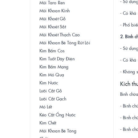
- Sử dụng
Mũi Taro Ren
Mũi Khoan Kính
- Có khả 
Mũi Khoét Gỗ
- Phổ biế
Mũi Khoét Sắt
Mũi Khoét Thạch Cao
2. Bình 
Mũi Khoan Bê Tông Rút Lõi
- Sử dụn
Kìm Bấm Cos
Kìm Tuốt Dây Điện
- Có khả 
Kìm Bấm Mạng
- Không 
Kìm Mỏ Quạ
Kìm Nước
Kích th
Lưỡi Cắt Gỗ
Bình chữa
Lưỡi Cắt Gạch
- Bình c
Mỏ Lết
Kéo Cắt Ống Nước
- Bình c
Kìm Chết
- Bình c
Mũi Khoan Bê Tông