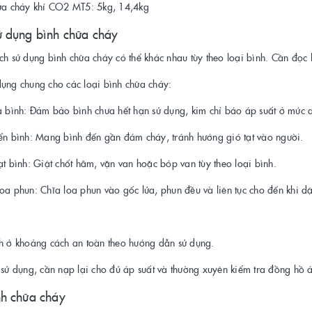
hữa cháy khí CO2 MT5: 5kg, 14,4kg
ử dụng bình chữa cháy
ch sử dụng bình chữa cháy có thể khác nhau tùy theo loại bình. Cần đọc 
ụng chung cho các loại bình chữa cháy:
a bình: Đảm bảo bình chưa hết hạn sử dụng, kim chỉ báo áp suất ở mức 
ển bình: Mang bình đến gần đám cháy, tránh hướng gió tạt vào người.
ạt bình: Giật chốt hãm, vặn van hoặc bóp van tùy theo loại bình.
oa phun: Chĩa loa phun vào gốc lửa, phun đều và liên tục cho đến khi d
nh ở khoảng cách an toàn theo hướng dẫn sử dụng.
 sử dụng, cần nạp lại cho đủ áp suất và thường xuyên kiểm tra đồng hồ 
nh chữa cháy