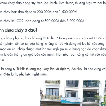
chữa cháy dao động tùy theo loại bình, kích thước, thương hiệu và nơi b
hữa cháy bột: dao động từ 200.000đ đến 1.500.000đ.
hữa cháy khí CO2: dao động từ 500.000đ đến 3.000.000đ.
nh chữa cháy ở đâu?
ng châm phục vụ khách hàng từ A đến Z trong việc cung cấp vật tư sửa
ản phẩm sẵn có tại cửa hàng, chúng tôi đã và đang nỗ lực hết sức cung 
một vài cái nhấp chuột, một lần trải nghiệm mua hàng bạn đã chọn được
kiệm khoản thời gian quý báu của mình. Hơn nữa, bạn cũng có thể yêu c
mua.
 là công ty
TNHH thương mại xây lắp và dịch vụ An Huy
là nhà cung c
c, điện lạnh, phụ kiện nghề mộc.