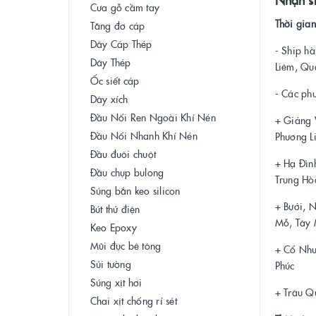
Cưa gỗ cầm tay
Thời gia
Tăng đơ cáp
Dây Cáp Thép
- Ship h
Dây Thép
Liêm, Qu
Ốc siết cáp
- Các ph
Dây xích
Đầu Nối Ren Ngoài Khí Nén
+ Giảng 
Đầu Nối Nhanh Khí Nén
Phương L
Đầu đuôi chuột
+ Hạ Đìn
Đầu chụp bulong
Trung Hò
Súng bắn keo silicon
+ Bưởi, 
Bút thử điện
Mỗ, Tây 
Keo Epoxy
Mũi đục bê tông
+ Cổ Nhu
Sủi tường
Phúc
Súng xịt hơi
+ Trâu Qu
Chai xịt chống rỉ sét