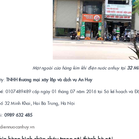
Mặt ngoài cửa hàng kim khí điện nước anhuy tại
32 Mi
 ty:
TNHH thương mại xây lắp và dịch vụ An Huy
uế: 0107489489 cấp ngày 01 tháng 07 năm 2016 tại Sở kế hoạch và Đầ
 Số 32 Minh Khai, Hai Bà Trưng, Hà Nội
ại:
0989 632 485
diennuocanhuy.vn
ip hàng bình chữa cháy trong nội thành hà nội