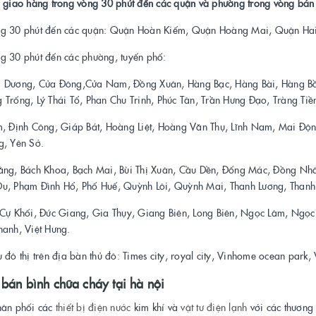
n giao hàng trong vòng 30 phút đến các quận và phường trong vòng bán 
g 30 phút đến các quận: Quận Hoàn Kiếm, Quận Hoàng Mai, Quận Hai
g 30 phút đến các phường, tuyến phố:
 Dương, Cửa Đông,Cửa Nam, Đồng Xuân, Hàng Bạc, Hàng Bài, Hàng B
Trống, Lý Thái Tổ, Phan Chu Trinh, Phúc Tân, Trần Hưng Đạo, Tràng Tiề
, Định Công, Giáp Bát, Hoàng Liệt, Hoàng Văn Thụ, Lĩnh Nam, Mai Động,
g, Yên Sở.
ằng, Bách Khoa, Bạch Mai, Bùi Thị Xuân, Cầu Dền, Đống Mác, Đồng Nh
u, Phạm Đình Hổ, Phố Huế, Quỳnh Lôi, Quỳnh Mai, Thanh Lương, Thanh 
 Cự Khối, Đức Giang, Gia Thụy, Giang Biên, Long Biên, Ngọc Lâm, Ngọc 
hanh, Việt Hưng.
 đô thị trên địa bàn thủ đô: Times city, royal city, Vinhome ocean park, 
ỉ bán
bình chữa cháy tại hà nội
hân phối các
thiết bị điện
nước
kim khí và
vật tư điện lạnh
với các thương