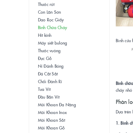
Thước rút
Con Lăn Sơn
Dao Rọc Giấy
Bình Chữa Cháy
Hít kính
Bình cứu
Máy siết bulong
Thước vuông
Đục Gỗ
Nỉ Đánh Bóng
Đá Cắt Sắt
Chổi Đánh Rỉ
Bình chữ
Tua Vít
cháy nhỏ
Đầu Bắn Vít
Phân lo
Mũi Khoan Đa Năng
Dựa trên 
Mũi Khoan Inox
Mũi Khoan Sắt
1. Bình c
Mũi Khoan Gỗ