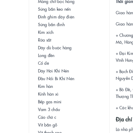
Màng chít bọc hàng
Thời gia
Súng bắn keo nến
Giao hàn
Đinh ghim dây điện
Giao hàn
Súng bắn đinh
Kìm xích
+ Chương
Rũa sắt
Mã, Hàng 
Dây dù buộc hàng
+ Đại Kim
Long đền
Vĩnh Hưn
Cổ dê
Dây Hơi Khí Nén
+ Bạch Đ
Nguyễn D
Đầu Nối Bi Khí Nén
Kìm hàn
+ Bồ Đề,
Kính hàn xì
Thượng T
Bếp gas mini
+ Các khu
Vam 3 chấu
Cảo chữ c
Địa ch
Vít bắn gỗ
Là nhà p
Vít thạch cao