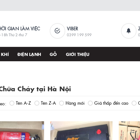
HỜI GIAN LÀM VIỆC
VIBER
-18h Thứ 2-thứ 7
0399 199 599
 KHÍ
ĐIỆN LẠNH
GỖ
GIỚI THIỆU
Chữa Cháy tại Hà Nội
Tên A-Z
Tên Z-A
Hàng mới
Giá thấp đến cao
heo: