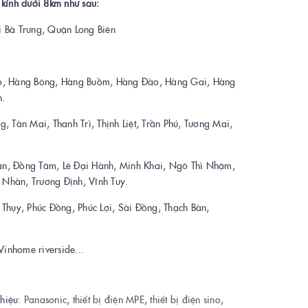
kính dưới 8km như sau:
 Bà Trưng, Quận Long Biên
ồ, Hàng Bông, Hàng Buồm, Hàng Đào, Hàng Gai, Hàng
n.
 Tân Mai, Thanh Trì, Thịnh Liệt, Trần Phú, Tương Mai,
ân, Đồng Tâm, Lê Đại Hành, Minh Khai, Ngô Thì Nhậm,
Nhàn, Trương Định, Vĩnh Tuy.
Thụy, Phúc Đồng, Phúc Lợi, Sài Đồng, Thạch Bàn,
Vinhome riverside...
 hiệu:
Panasonic
,
thiết bị điện MPE
,
thiết bị điện sino
,