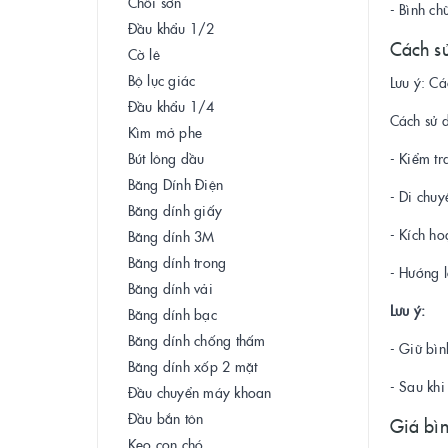
Chổi sơn
- Bình c
Đầu khẩu 1/2
Cách s
Cờ lê
Bộ lục giác
Lưu ý: Cá
Đầu khẩu 1/4
Cách sử d
Kìm mở phe
Bút lông dầu
- Kiểm tr
Băng Dính Điện
- Di chuy
Băng dính giấy
- Kích ho
Băng dính 3M
Băng dính trong
- Hướng l
Băng dính vải
Lưu ý:
Băng dính bạc
Băng dính chống thấm
- Giữ bì
Băng dính xốp 2 mặt
- Sau khi
Đầu chuyển máy khoan
Đầu bắn tôn
Giá bì
Keo con chó