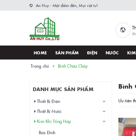
An Huy - Một điểm đến, Mọi vật tư!
T
8h
HOME
SẢN PHẨM
ĐIỆN
NƯỚC
KIM
Trang chủ
Bình Chữa Cháy
Bình 
DANH MỤC SẢN PHẨM
Ưu tiên t
Thiết Bị Điện
Thiết Bị Nước
Kim Khí Tổng Hợp
Búa Đinh