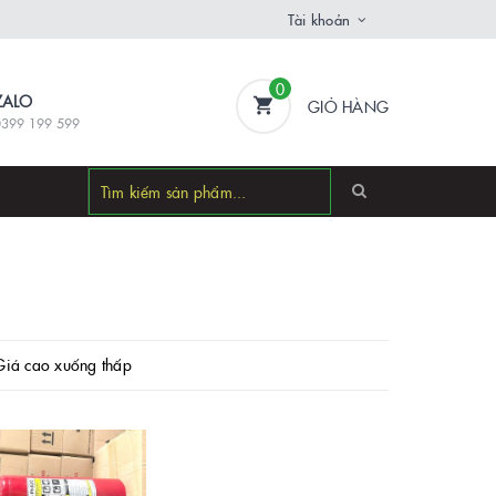
Tài khoản
0
ZALO
GIỎ HÀNG
0399 199 599
Giá cao xuống thấp