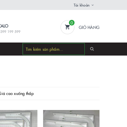
Tài khoản
0
ZALO
GIỎ HÀNG
0399 199 599
Giá cao xuống thấp