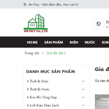
An Huy - Một điểm đến, Mọi vật tư!
T
8h
HOME
SẢN PHẨM
ĐIỆN
NƯỚC
KIM
Trang chủ
Giá đỡ chữ L
Giá đ
DANH MỤC SẢN PHẨM
Ưu tiên t
Thiết Bị Điện
Thiết Bị Nước
Kim Khí Tổng Hợp
Linh Kiện Điện Lạnh