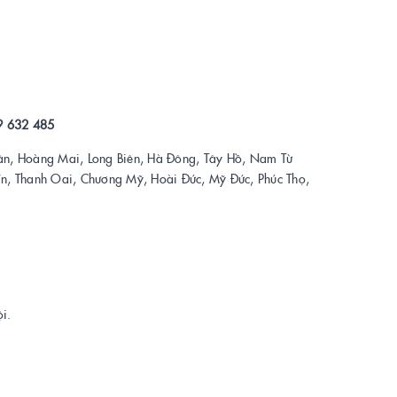
9 632 485
ân, Hoàng Mai, Long Biên, Hà Đông, Tây Hồ, Nam Từ
Tín, Thanh Oai, Chương Mỹ, Hoài Đức, Mỹ Đức, Phúc Thọ,
i.