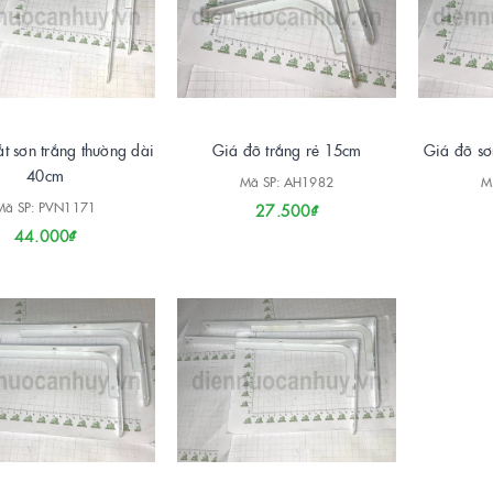
t sơn trắng thường dài
Giá đỡ trắng rẻ 15cm
Giá đỡ sơ
40cm
Mã SP: AH1982
M
Mã SP: PVN1171
27.500₫
44.000₫