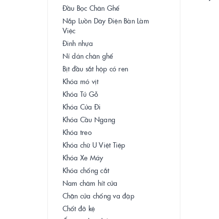
Đầu Bọc Chân Ghế
Nắp Luồn Dây Điện Bàn Làm
Việc
Đinh nhựa
Nỉ dán chân ghế
Bịt đầu sắt hộp có ren
Khóa mỏ vịt
Khóa Tủ Gỗ
Khóa Cửa Đi
Khóa Cầu Ngang
Khóa treo
Khóa chữ U Việt Tiệp
Khóa Xe Máy
Khóa chống cắt
Nam châm hít cửa
Chặn cửa chống va đập
Chốt đỡ kệ