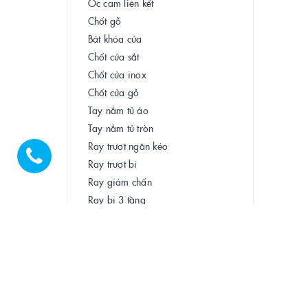
Ốc cam liên kết
Chốt gỗ
Bát khóa cửa
Chốt cửa sắt
Chốt cửa inox
Chốt cửa gỗ
Tay nắm tủ áo
Tay nắm tủ tròn
Ray trượt ngăn kéo
Ray trượt bi
Ray giảm chấn
Ray bi 3 tầng
Thanh treo quần áo
Tay nâng tủ bếp
Giá đỡ chữ L
Giá Đỡ Inox
Giá đỡ sắt
Móc treo tranh