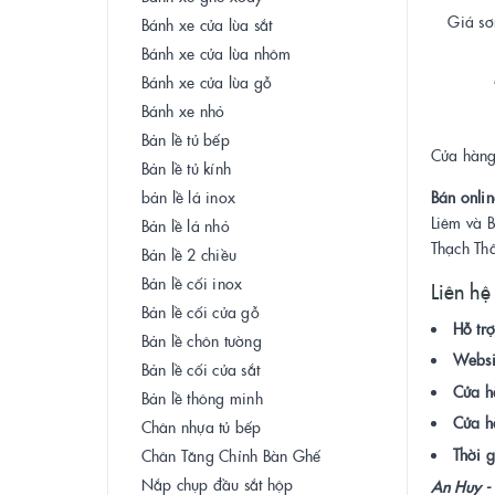
Giá sơ
Bánh xe cửa lùa sắt
Bánh xe cửa lùa nhôm
Bánh xe cửa lùa gỗ
Bánh xe nhỏ
Bản lề tủ bếp
Cửa hàng 
Bản lề tủ kính
bản lề lá inox
Bán onlin
Liêm và 
Bản lề lá nhỏ
Thạch Th
Bản lề 2 chiều
Bản lề cối inox
Liên hệ
Bản lề cối cửa gỗ
Hỗ trợ
Bản lề chôn tường
Websi
Bản lề cối cửa sắt
Cửa h
Bản lề thông minh
Cửa h
Chân nhựa tủ bếp
Thời g
Chân Tăng Chỉnh Bàn Ghế
Nắp chụp đầu sắt hộp
An Huy - 