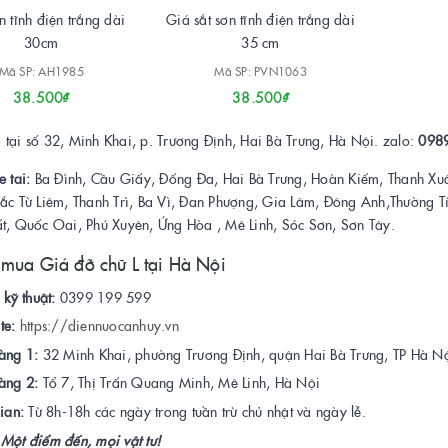
n tĩnh điện trắng dài
Giá sắt sơn tĩnh điện trắng dài
30cm
35 cm
Mã SP: AH1985
Mã SP: PVN1063
38.500₫
38.500₫
tại số 32, Minh Khai, p. Trương Định, Hai Bà Trưng, Hà Nội. zalo:
098
e tai:
Ba Đình, Cầu Giấy, Đống Đa, Hai Bà Trưng, Hoàn Kiếm, Thanh Xu
Bắc Từ Liêm, Thanh Trì, Ba Vì, Đan Phượng, Gia Lâm, Đông Anh,Thường 
ất, Quốc Oai, Phú Xuyên, Ứng Hòa , Mê Linh, Sóc Sơn, Sơn Tây.
 mua Giá đỡ chữ L tại Hà Nội
 kỹ thuật:
0399 199 599
te:
https://diennuocanhuy.vn
àng 1:
32 Minh Khai, phường Trương Định, quận Hai Bà Trưng, TP Hà Nộ
àng 2:
Tổ 7, Thị Trấn Quang Minh, Mê Linh, Hà Nội
ian:
Từ 8h-18h các ngày trong tuần trừ chủ nhật và ngày lễ.
Một điểm đến, mọi vật tư!