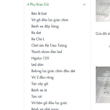
Phụ Kiện Gỗ
Bản lề bật
Vít gỗ đầu lục giác chìm
Bánh xe đẩy hàng
Ke dẹt
Giá đỡ sắ
Ke Chữ L
Chốt âm Kệ Treo Tường
Thanh nhôm đèn led
Nguồn 12V
Led dán
Bulong lục giác chìm đầu dẹt
Vít 2 đầu răng
Tán cấy gỗ
Bánh xe tủ
Tán rút
Vít bắn gỗ đầu lục giác
Bánh xe ghế xoay