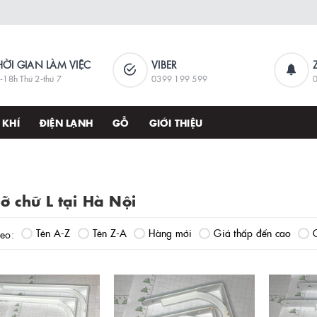
HỜI GIAN LÀM VIỆC
VIBER
-18h Thứ 2-thứ 7
0399 199 599
 KHÍ
ĐIỆN LẠNH
GỖ
GIỚI THIỆU
ỡ chữ L tại Hà Nội
Tên A-Z
Tên Z-A
Hàng mới
Giá thấp đến cao
heo: