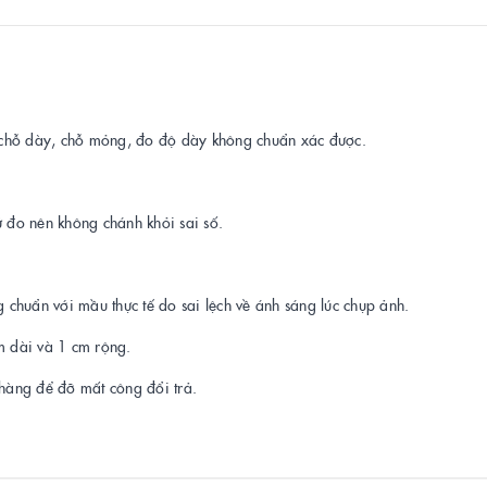
ó chỗ dày, chỗ mỏng, đo độ dày không chuẩn xác được.
 đo nên không chánh khỏi sai số.
 chuẩn với mầu thực tế do sai lệch về ánh sáng lúc chụp ảnh.
m dài và 1 cm rộng.
 hàng để đỡ mất công đổi trả.