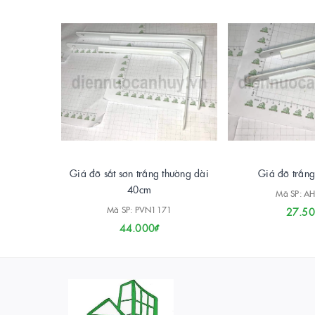
Giá đỡ sắt sơn trắng thường dài
Giá đỡ trắn
40cm
Mã SP: A
Mã SP: PVN1171
27.50
44.000₫