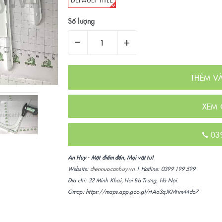
Số lượng
–
+
THÊM V
XEM 
03
An Huy - Một điểm đến, Mọi vật tư!
Website:
diennuocanhuy.vn
| Hotline: 0399 199 599
Địa chỉ: 32 Minh Khai, Hai Bà Trưng, Hà Nội.
Gmap: https://maps.app.goo.gl/rtAo3qJKMtim44do7