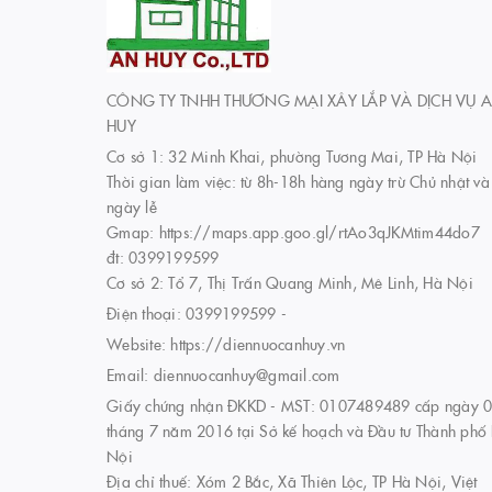
CÔNG TY TNHH THƯƠNG MẠI XÂY LẮP VÀ DỊCH VỤ 
HUY
Cơ sở 1: 32 Minh Khai, phường Tương Mai, TP Hà Nội
Thời gian làm việc: từ 8h-18h hàng ngày trừ Chủ nhật và
ngày lễ
Gmap: https://maps.app.goo.gl/rtAo3qJKMtim44do7
đt: 0399199599
Cơ sở 2: Tổ 7, Thị Trấn Quang Minh, Mê Linh, Hà Nội
Điện thoại:
0399199599
-
Website:
https://diennuocanhuy.vn
Email:
diennuocanhuy@gmail.com
Giấy chứng nhận ĐKKD - MST: 0107489489 cấp ngày 
tháng 7 năm 2016 tại Sở kế hoạch và Đầu tư Thành phố
Nội
Địa chỉ thuế: Xóm 2 Bắc, Xã Thiên Lộc, TP Hà Nội, Việt