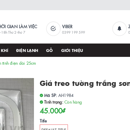
HỜI GIAN LÀM VIỆC
VIBER
-18h Thứ 2-thứ 7
0399 199 599
 KHÍ
ĐIỆN LẠNH
GỖ
GIỚI THIỆU
n tĩnh điện dài 25cm
Giá treo tường trắng sơ
Mã SP:
AH1984
Tình trạng:
Còn hàng
45.000₫
Title
DEFAULT TITLE