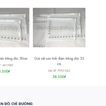
điện trắng dài 30cm
Giá sắt sơn tĩnh điện trắng dài 35
cm
P: AH1985
Mã SP: PVN1063
8.500₫
38.500₫
ẢN ĐỒ CHỈ ĐƯỜNG