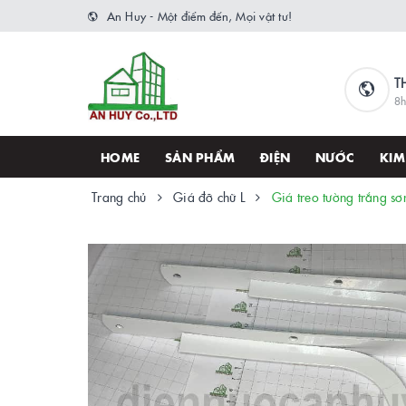
An Huy - Một điểm đến, Mọi vật tư!
T
8h
HOME
SẢN PHẨM
ĐIỆN
NƯỚC
KIM
Trang chủ
Giá đỡ chữ L
Giá treo tường trắng sơ