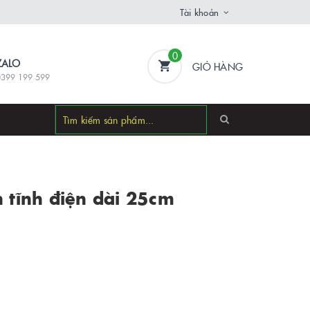
Tài khoản
0
ZALO
GIỎ HÀNG
0399 199 599
n tĩnh điện dài 25cm