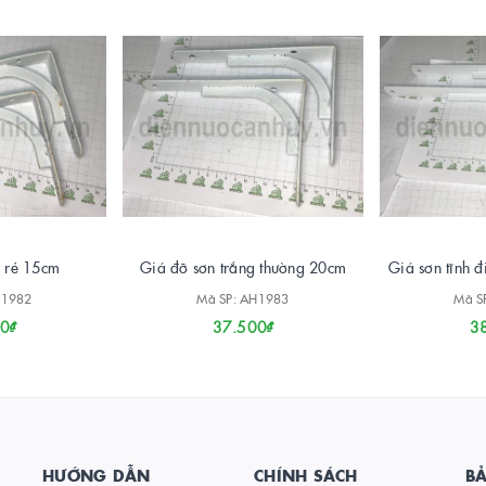
g rẻ 15cm
Giá đỡ sơn trắng thường 20cm
Giá sơn tĩnh 
H1982
Mã SP: AH1983
Mã S
0₫
37.500₫
3
HƯỚNG DẪN
CHÍNH SÁCH
B