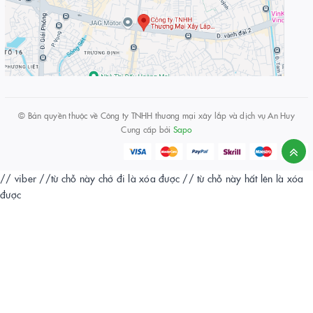
© Bản quyền thuộc về
Công ty TNHH thương mại xây lắp và dịch vụ An Huy
Cung cấp bởi
Sapo
// viber
//từ chỗ này chở đi là xóa được
// từ chỗ này hất lên là xóa
được