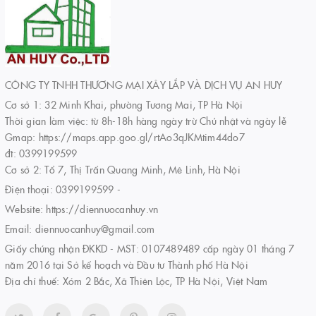
CÔNG TY TNHH THƯƠNG MẠI XÂY LẮP VÀ DỊCH VỤ AN HUY
Cơ sở 1: 32 Minh Khai, phường Tương Mai, TP Hà Nội
Thời gian làm việc: từ 8h-18h hàng ngày trừ Chủ nhật và ngày lễ
Gmap: https://maps.app.goo.gl/rtAo3qJKMtim44do7
đt: 0399199599
Cơ sở 2: Tổ 7, Thị Trấn Quang Minh, Mê Linh, Hà Nội
Điện thoại:
0399199599
-
Website:
https://diennuocanhuy.vn
Email:
diennuocanhuy@gmail.com
Giấy chứng nhận ĐKKD - MST: 0107489489 cấp ngày 01 tháng 7
năm 2016 tại Sở kế hoạch và Đầu tư Thành phố Hà Nội
Địa chỉ thuế: Xóm 2 Bắc, Xã Thiên Lộc, TP Hà Nội, Việt Nam