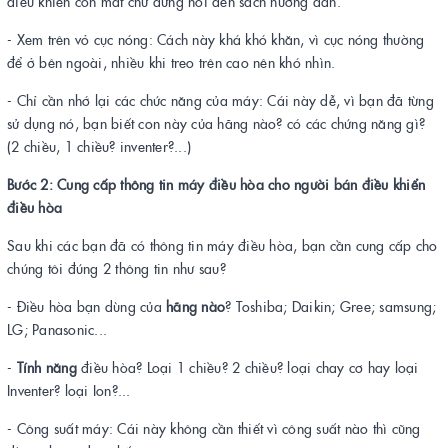
điều khiển còn mất chứ đừng nói đến sách hướng dẫn.
- Xem trên vỏ cục nóng: Cách này khá khó khăn, vì cục nóng thường
để ở bên ngoài, nhiều khi treo trên cao nên khó nhìn.
- Chỉ cần nhớ lại các chức năng của máy: Cái này dễ, vì bạn đã từng
sử dụng nó, bạn biết con này của hãng nào? có các chứng năng gì?
(2 chiều, 1 chiều? inventer?...)
Bước 2: Cung cấp thông tin máy điều hòa cho người bán điều khiển
điều hòa
Sau khi các bạn đã có thông tin máy điều hòa, bạn cần cung cấp cho
chúng tôi đúng 2 thông tin như sau?
- Điều hòa bạn dùng của
hãng nào
? Toshiba; Daikin; Gree; samsung;
LG; Panasonic...
-
Tính năng
điều hòa? Loại 1 chiều? 2 chiều? loại chay cơ hay loại
Inventer? loại Ion?...
- Công suất máy: Cái này không cần thiết vì công suất nào thì cũng