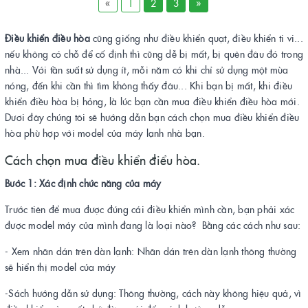
«
1
2
3
»
Điều khiển điều hòa
cũng giống như điều khiển quạt, điều khiển ti vi...
nếu không có chỗ để cố định thì cũng dễ bị mất, bị quên đâu đó trong
nhà... Với tần suất sử dụng ít, mỗi năm có khi chỉ sử dụng một mùa
nóng, đến khi cần thì tìm không thấy đâu... Khi bạn bị mất, khi điều
khiển điều hòa bị hỏng, là lúc bạn cần mua điều khiển điều hòa mới.
Dươi đây chúng tôi sẽ hướng dẫn bạn cách chọn mua điều khiển điều
hòa phù hợp với model của máy lạnh nhà bạn.
Cách chọn mua điều khiển điểu hòa.
Bước 1: Xác định chức năng của máy
Trước tiên để mua được đúng cái điều khiển mình cần, bạn phải xác
được model máy của mình đang là loại nào? Bằng các cách như sau:
- Xem nhãn dán trên dàn lạnh: Nhãn dán trên dàn lạnh thông thường
sẽ hiển thị model của máy
-Sách hướng dẫn sử dụng: Thông thường, cách này không hiệu quả, vì