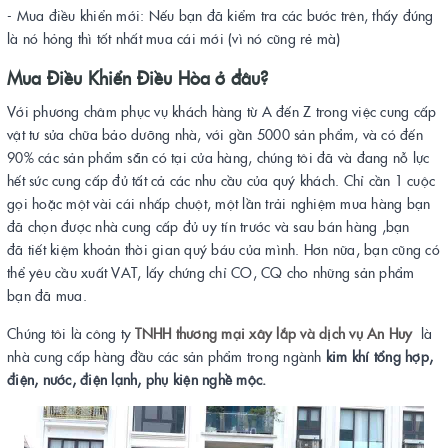
- Mua điều khiển mới: Nếu bạn đã kiểm tra các bước trên, thấy đúng
là nó hỏng thì tốt nhất mua cái mới (vì nó cũng rẻ mà)
Mua Điều Khiển Điều Hòa ở đâu?
Với phương châm phục vụ khách hàng từ A đến Z trong việc cung cấp
vật tư sửa chữa bảo dưỡng nhà, với gần 5000 sản phẩm, và có đến
90% các sản phẩm sẵn có tại cửa hàng, chúng tôi đã và đang nỗ lực
hết sức cung cấp đủ tất cả các nhu cầu của quý khách. Chỉ cần 1 cuộc
gọi hoặc một vài cái nhấp chuột, một lần trải nghiệm mua hàng bạn
đã chọn được nhà cung cấp đủ uy tín trước và sau bán hàng ,bạn
đã tiết kiệm khoản thời gian quý báu của mình. Hơn nữa, bạn cũng có
thể yêu cầu xuất VAT, lấy chứng chỉ CO, CQ cho những sản phẩm
bạn đã mua.
Chúng tôi là công ty
TNHH thương mại xây lắp và dịch vụ An Huy
là
nhà cung cấp hàng đầu các sản phẩm trong ngành
kim khí tổng hợp,
điện, nước, điện lạnh, phụ kiện nghề mộc.