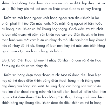
không hoạt động. Hãy đảm bảo pin còn mới và được lắp đúng cực (+
và -). Thử thay pin mới để xem có khắc phục được sự cố hay không.
- Kiểm tra mắt hồng ngoại: Mắt hồng ngoại trên điều khiển là bộ
phận phát tín hiệu đến máy lạnh. Nếu mắt hồng ngoại bị bẩn hoặc
hư hỏng, điều khiển có thể không hoạt động. Cách kiểm tra tốt nhất
là bạn nhấn các nút bấm trên khiển vào camera điện thoại, nhìn trên
màn hình xem mắt cảm biến có nháy đỏ mỗi khi bạn bấm hay không?
nếu có nháy đỏ thì ok, không thì bạn nên thay thế mắt cảm biến hồng
ngoài (mua tại cửa hàng chúng tôi luôn).
Lưu ý: Với điện thoại Iphone thì nháy đỏ khá mờ, còn với điện thoai
Samsung thì nhì rất rõ nháy đỏ.
- Kiểm tra bằng điện thoại thông minh: Một số dòng điều hòa hiện
nay có thể được điều khiển bằng điện thoại thông minh thông qua
ứng dụng của hãng sản xuất. Tải ứng dụng của hãng sản xuất điều
hòa lên điện thoại thông minh và kết nối điện thoại với điều hòa. Nếu
bạn có thể điều khiển điều hòa bằng điện thoại thông minh mà điều
khiển bằng tay không điều khiển được thì điều khiển có thể bị hỏng.