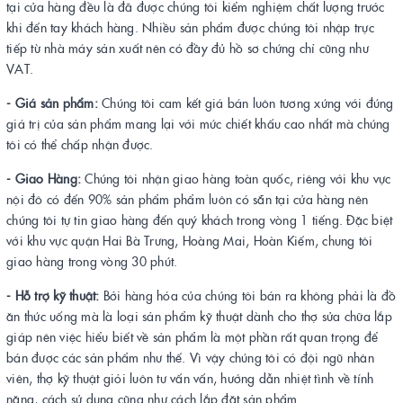
tại cửa hàng đều là đã được chúng tôi kiểm nghiệm chất lượng trước
khi đến tay khách hàng. Nhiều sản phẩm được chúng tôi nhập trực
tiếp từ nhà máy sản xuất nên có đầy đủ hồ sơ chứng chỉ cũng như
VAT.
- Giá sản phẩm:
Chúng tôi cam kết giá bán luôn tương xứng với đúng
giá trị của sản phẩm mang lại với mức chiết khấu cao nhất mà chúng
tôi có thể chấp nhận được.
- Giao Hàng:
Chúng tôi nhận giao hàng toàn quốc, riêng với khu vực
nội đô có đến 90% sản phẩm phẩm luôn có sẵn tại cửa hàng nên
chúng tôi tự tin giao hàng đến quý khách trong vòng 1 tiếng. Đặc biệt
với khu vực quận Hai Bà Trưng, Hoàng Mai, Hoàn Kiếm, chung tôi
giao hàng trong vòng 30 phút.
- Hỗ trợ kỹ thuật:
Bởi hàng hóa của chúng tôi bán ra không phải là đồ
ăn thức uống mà là loại sản phẩm kỹ thuật dành cho thợ sửa chữa lắp
giáp nên việc hiểu biết về sản phẩm là một phần rất quan trọng để
bán được các sản phẩm như thế. Vì vậy chúng tôi có đội ngũ nhân
viên, thợ kỹ thuật giỏi luôn tư vấn vấn, hướng dẫn nhiệt tình về tính
năng, cách sử dụng cũng như cách lắp đặt sản phẩm.