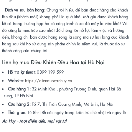
- Dịch vụ sau bán hàng:
Chúng tôi hiểu, để bán được hàng cho khách
lần đầu (khách mới) không phải là quá khó. Mà giữ được khách hàng
kể cả trong trường hợp họ có công trình ở xa đó mấy là việc khó! Và
đó cũng là mục tiêu cao nhất để chúng tôi nỗ lực làm việc và hướng
đến, không chỉ bán được hàng song là song mà sự hài lòng của khách
hàng sau khi họ sử dụng sản phẩm chính là niềm vui, là thước đo sự
thành công của chúng tôi.
Liên hệ mua Điều Khiển Điều Hòa tại Hà Nội
Hỗ trợ kỹ thuật:
0399 199 599
Website:
https://diennuocanhuy.vn
Cửa hàng 1:
32 Minh Khai, phường Trương Định, quận Hai Bà
Trưng, TP Hà Nội.
Cửa hàng 2:
Tổ 7, Thị Trấn Quang Minh, Mê Linh, Hà Nội
Thời gian:
Từ 8h-18h các ngày trong tuần trừ chủ nhật và ngày lễ.
An Huy - Một điểm đến, mọi vật tư!