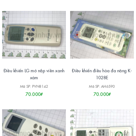
Điều khiển LG mở nắp viền xanh
Điều khiển điều hòa đa năng K-
xám
1028E
Mã SP: PVN8142
Mã SP: AH6590
70.000₫
70.000₫