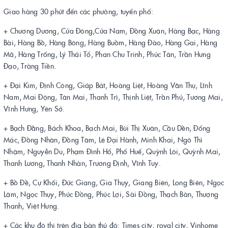
Giao hàng 30 phút đến các phường, tuyến phố:
+ Chương Dương, Cửa Đông,Cửa Nam, Đồng Xuân, Hàng Bạc, Hàng
Bài, Hàng Bồ, Hàng Bông, Hàng Buồm, Hàng Đào, Hàng Gai, Hàng
Mã, Hàng Trống, Lý Thái Tổ, Phan Chu Trinh, Phúc Tân, Trần Hưng
Đạo, Tràng Tiền.
+ Đại Kim, Định Công, Giáp Bát, Hoàng Liệt, Hoàng Văn Thụ, Lĩnh
Nam, Mai Động, Tân Mai, Thanh Trì, Thịnh Liệt, Trần Phú, Tương Mai,
Vĩnh Hưng, Yên Sở.
+ Bạch Đằng, Bách Khoa, Bạch Mai, Bùi Thị Xuân, Cầu Dền, Đống
Mác, Đồng Nhân, Đồng Tâm, Lê Đại Hành, Minh Khai, Ngô Thì
Nhậm, Nguyễn Du, Phạm Đình Hổ, Phố Huế, Quỳnh Lôi, Quỳnh Mai,
Thanh Lương, Thanh Nhàn, Trương Định, Vĩnh Tuy.
+ Bồ Đề, Cự Khối, Đức Giang, Gia Thụy, Giang Biên, Long Biên, Ngọc
Lâm, Ngọc Thụy, Phúc Đồng, Phúc Lợi, Sài Đồng, Thạch Bàn, Thượng
Thanh, Việt Hưng.
+ Các khu đô thị trên địa bàn thủ đô: Times city, royal city, Vinhome