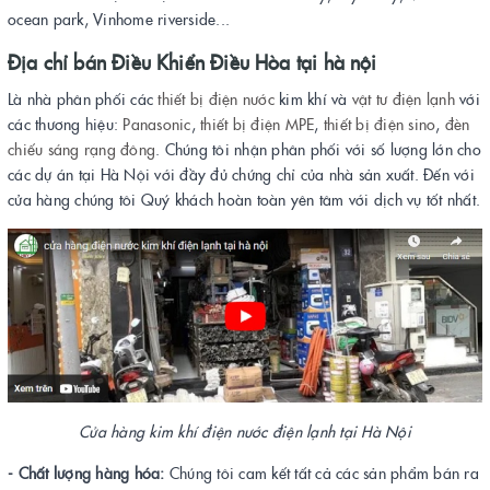
ocean park, Vinhome riverside...
Địa chỉ bán
Điều Khiển Điều Hòa
tại hà nội
Là nhà phân phối các
thiết bị điện
nước
kim khí và
vật tư điện lạnh
với
các thương hiệu:
Panasonic
,
thiết bị điện MPE
,
thiết bị điện sino
,
đèn
chiếu sáng rạng đông
. Chúng tôi nhận phân phối với số lượng lớn cho
các dự án tại Hà Nội với đầy đủ chứng chỉ của nhà sản xuất. Đến với
cửa hàng chúng tôi Quý khách hoàn toàn yên tâm với dịch vụ tốt nhất.
Cửa hàng kim khí điện nước điện lạnh tại Hà Nội
- Chất lượng hàng hóa:
Chúng tôi cam kết tất cả các sản phẩm bán ra