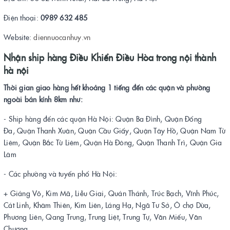
Điện thoại:
0989 632 485
Website:
diennuocanhuy.vn
Nhận ship hàng Điều Khiển Điều Hòa trong nội thành
hà nội
Thời gian giao hàng hết khoảng 1 tiếng đến các quận và phường
ngoài bán kính 8km như:
- Ship hàng đến các quận Hà Nội: Quận Ba Đình, Quận Đống
Đa, Quận Thanh Xuân, Quận Cầu Giấy, Quận Tây Hồ, Quận Nam Từ
Liêm, Quận Bắc Từ Liêm, Quận Hà Đông, Quận Thanh Trì, Quận Gia
Lâm
- Các phường và tuyến phố Hà Nội:
+ Giảng Võ, Kim Mã, Liễu Giai, Quán Thánh, Trúc Bạch, Vĩnh Phúc,
Cát Linh, Khâm Thiên, Kim Liên, Láng Hạ, Ngã Tư Sở, Ô chợ Dừa,
Phương Liên, Qang Trung, Trung Liệt, Trung Tự, Văn Miếu, Văn
Chương