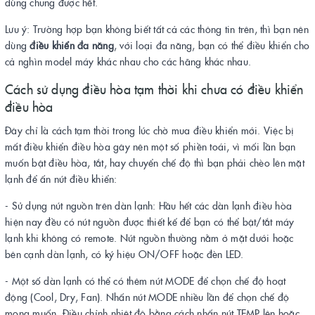
dùng chung được hết.
Lưu ý: Trường hợp bạn không biết tất cả các thông tin trên, thì bạn nên
dùng
điều khiển đa năng
, với loại đa năng, bạn có thể điều khiển cho
cả nghìn model máy khác nhau cho các hãng khác nhau.
Cách sử dụng điều hòa tạm thời khi chưa có điều khiển
điều hòa
Đây chỉ là cách tạm thời trong lúc chờ mua điều khiển mới. Việc bị
mất điều khiển điều hòa gây nên một số phiền toái, vì mối lần bạn
muốn bật điều hòa, tắt, hay chuyển chế độ thì bạn phải chèo lên mặt
lạnh để ấn nút điều khiển:
- Sử dụng nút nguồn trên dàn lạnh: Hầu hết các dàn lạnh điều hòa
hiện nay đều có nút nguồn được thiết kế để bạn có thể bật/tắt máy
lạnh khi không có remote. Nút nguồn thường nằm ở mặt dưới hoặc
bên cạnh dàn lạnh, có ký hiệu ON/OFF hoặc đèn LED.
- Một số dàn lạnh có thể có thêm nút MODE để chọn chế độ hoạt
động (Cool, Dry, Fan). Nhấn nút MODE nhiều lần để chọn chế độ
mong muốn. Điều chỉnh nhiệt độ bằng cách nhấn nút TEMP lên hoặc