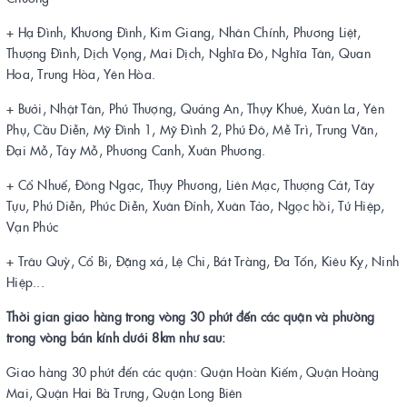
+ Hạ Đình, Khương Đình, Kim Giang, Nhân Chính, Phương Liệt,
Thượng Đình, Dịch Vọng, Mai Dịch, Nghĩa Đô, Nghĩa Tân, Quan
Hoa, Trung Hòa, Yên Hòa.
+ Bưởi, Nhật Tân, Phú Thượng, Quảng An, Thụy Khuê, Xuân La, Yên
Phụ, Cầu Diễn, Mỹ Đình 1, Mỹ Đình 2, Phú Đô, Mễ Trì, Trung Văn,
Đại Mỗ, Tây Mỗ, Phương Canh, Xuân Phương.
+ Cổ Nhuế, Đông Ngạc, Thụy Phương, Liên Mạc, Thượng Cát, Tây
Tựu, Phú Diễn, Phúc Diễn, Xuân Đỉnh, Xuân Tảo, Ngọc hồi, Tứ Hiệp,
Vạn Phúc
+ Trâu Quỳ, Cổ Bi, Đặng xá, Lệ Chi, Bát Tràng, Đa Tốn, Kiêu Kỵ, Ninh
Hiệp...
Thời gian giao hàng trong vòng 30 phút đến các quận và phường
trong vòng bán kính dưới 8km như sau:
Giao hàng 30 phút đến các quận: Quận Hoàn Kiếm, Quận Hoàng
Mai, Quận Hai Bà Trưng, Quận Long Biên