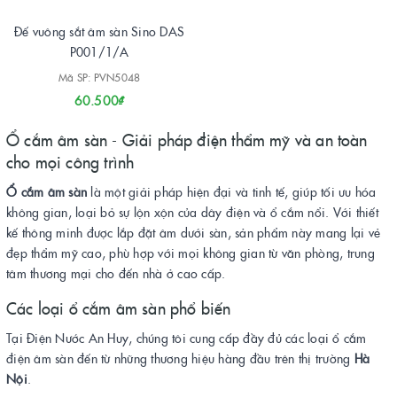
Đế vuông sắt âm sàn Sino DAS
P001/1/A
Mã SP: PVN5048
60.500₫
Ổ cắm âm sàn - Giải pháp điện thẩm mỹ và an toàn
cho mọi công trình
Ổ cắm âm sàn
là một giải pháp hiện đại và tinh tế, giúp tối ưu hóa
không gian, loại bỏ sự lộn xộn của dây điện và ổ cắm nổi. Với thiết
kế thông minh được lắp đặt âm dưới sàn, sản phẩm này mang lại vẻ
đẹp thẩm mỹ cao, phù hợp với mọi không gian từ văn phòng, trung
tâm thương mại cho đến nhà ở cao cấp.
Các loại ổ cắm âm sàn phổ biến
Tại Điện Nước An Huy, chúng tôi cung cấp đầy đủ các loại ổ cắm
điện âm sàn đến từ những thương hiệu hàng đầu trên thị trường
Hà
Nội
.