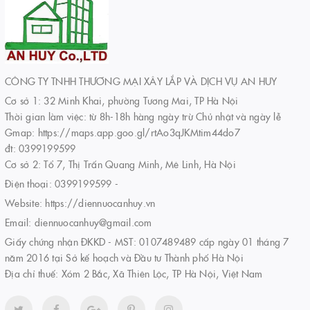
CÔNG TY TNHH THƯƠNG MẠI XÂY LẮP VÀ DỊCH VỤ AN HUY
Cơ sở 1: 32 Minh Khai, phường Tương Mai, TP Hà Nội
Thời gian làm việc: từ 8h-18h hàng ngày trừ Chủ nhật và ngày lễ
Gmap: https://maps.app.goo.gl/rtAo3qJKMtim44do7
đt: 0399199599
Cơ sở 2: Tổ 7, Thị Trấn Quang Minh, Mê Linh, Hà Nội
Điện thoại:
0399199599
-
Website:
https://diennuocanhuy.vn
Email:
diennuocanhuy@gmail.com
Giấy chứng nhận ĐKKD - MST: 0107489489 cấp ngày 01 tháng 7
năm 2016 tại Sở kế hoạch và Đầu tư Thành phố Hà Nội
Địa chỉ thuế: Xóm 2 Bắc, Xã Thiên Lộc, TP Hà Nội, Việt Nam