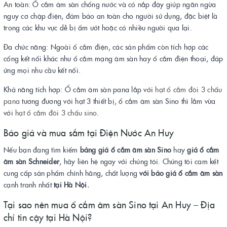
An toàn: Ổ cắm âm sàn chống nước và có nắp đậy giúp ngăn ngừa
nguy cơ chập điện, đảm bảo an toàn cho người sử dụng, đặc biệt là
trong các khu vực dễ bị ẩm ướt hoặc có nhiều người qua lại.
Đa chức năng: Ngoài ổ cắm điện, các sản phẩm còn tích hợp các
cổng kết nối khác như ổ cắm mạng âm sàn hay ổ cắm điện thoại, đáp
ứng mọi nhu cầu kết nối.
Khả năng tích hợp: Ổ cắm âm sàn pana lắp với
hạt ổ cắm đôi 3 chấu
pana
tương đương với hạt 3 thiết bị, ổ cắm âm sàn Sino thì lắm vừa
với
hạt ổ cắm đôi 3 chấu sino
.
Báo giá và mua sắm tại Điện Nước An Huy
Nếu bạn đang tìm kiếm
bảng giá ổ cắm âm sàn Sino
hay
giá ổ cắm
âm sàn Schneider
, hãy liên hệ ngay với chúng tôi. Chúng tôi cam kết
cung cấp sản phẩm chính hãng, chất lượng
với báo giá ổ cắm âm sàn
cạnh tranh nhất
tại Hà Nội.
Tại sao nên mua ổ cắm âm sàn Sino tại An Huy – Địa
chỉ tin cậy tại Hà Nội?