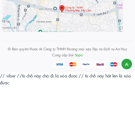
© Bản quyền thuộc về
Công ty TNHH thương mại xây lắp và dịch vụ An Huy
Cung cấp bởi
Sapo
// viber
//từ chỗ này chở đi là xóa được
// từ chỗ này hất lên là xóa
được