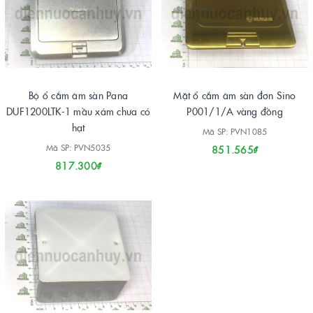
Bộ ổ cắm âm sàn Pana
Mặt ổ cắm âm sàn đơn Sino
DUF1200LTK-1 mầu xám chưa có
P001/1/A vàng đồng
hạt
Mã SP: PVN1085
Mã SP: PVN5035
851.565₫
817.300₫