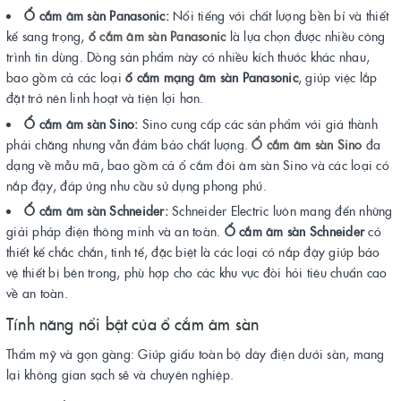
Ổ cắm âm sàn Panasonic:
Nổi tiếng với chất lượng bền bỉ và thiết
kế sang trọng,
ổ cắm âm sàn Panasonic
là lựa chọn được nhiều công
trình tin dùng. Dòng sản phẩm này có nhiều kích thước khác nhau,
bao gồm cả các loại
ổ cắm mạng âm sàn Panasonic
, giúp việc lắp
đặt trở nên linh hoạt và tiện lợi hơn.
Ổ cắm âm sàn Sino:
Sino cung cấp các sản phẩm với giá thành
phải chăng nhưng vẫn đảm bảo chất lượng.
Ổ cắm âm sàn Sino
đa
dạng về mẫu mã, bao gồm cả ổ cắm đôi âm sàn Sino và các loại có
nắp đậy, đáp ứng nhu cầu sử dụng phong phú.
Ổ cắm âm sàn Schneider:
Schneider Electric luôn mang đến những
giải pháp điện thông minh và an toàn.
Ổ cắm âm sàn Schneider
có
thiết kế chắc chắn, tinh tế, đặc biệt là các loại có nắp đậy giúp bảo
vệ thiết bị bên trong, phù hợp cho các khu vực đòi hỏi tiêu chuẩn cao
về an toàn.
Tính năng nổi bật của ổ cắm âm sàn
Thẩm mỹ và gọn gàng: Giúp giấu toàn bộ dây điện dưới sàn, mang
lại không gian sạch sẽ và chuyên nghiệp.