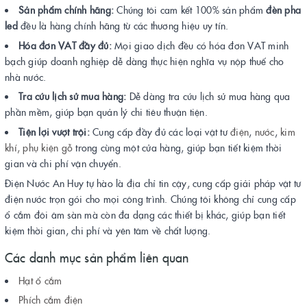
Sản phẩm chính hãng:
Chúng tôi cam kết 100% sản phẩm
đèn pha
led
đều là hàng chính hãng từ các thương hiệu uy tín.
Hóa đơn VAT đầy đủ:
Mọi giao dịch đều có hóa đơn VAT minh
bạch giúp doanh nghiệp dễ dàng thực hiện nghĩa vụ nộp thuế cho
nhà nước.
Tra cứu lịch sử mua hàng:
Dễ dàng tra cứu lịch sử mua hàng qua
phần mềm, giúp bạn quản lý chi tiêu thuận tiện.
Tiện lợi vượt trội:
Cung cấp đầy đủ các loại vật tư
điện
,
nước
,
kim
khí,
phụ kiện gỗ
trong cùng một cửa hàng, giúp bạn tiết kiệm thời
gian và chi phí vận chuyển.
Điện Nước An Huy tự hào là địa chỉ tin cậy, cung cấp giải pháp vật tư
điện nước trọn gói cho mọi công trình. Chúng tôi không chỉ cung cấp
ổ cắm đôi âm sàn mà còn đa dạng các thiết bị khác, giúp bạn tiết
kiệm thời gian, chi phí và yên tâm về chất lượng.
Các danh mục sản phẩm liên quan
Hạt ổ cắm
Phích cắm điện