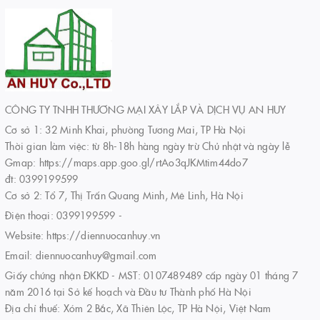
CÔNG TY TNHH THƯƠNG MẠI XÂY LẮP VÀ DỊCH VỤ AN HUY
Cơ sở 1: 32 Minh Khai, phường Tương Mai, TP Hà Nội
Thời gian làm việc: từ 8h-18h hàng ngày trừ Chủ nhật và ngày lễ
Gmap: https://maps.app.goo.gl/rtAo3qJKMtim44do7
đt: 0399199599
Cơ sở 2: Tổ 7, Thị Trấn Quang Minh, Mê Linh, Hà Nội
Điện thoại:
0399199599
-
Website:
https://diennuocanhuy.vn
Email:
diennuocanhuy@gmail.com
Giấy chứng nhận ĐKKD - MST: 0107489489 cấp ngày 01 tháng 7
năm 2016 tại Sở kế hoạch và Đầu tư Thành phố Hà Nội
Địa chỉ thuế: Xóm 2 Bắc, Xã Thiên Lộc, TP Hà Nội, Việt Nam