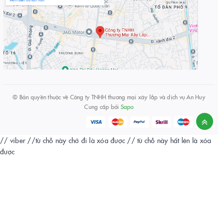
© Bản quyền thuộc về
Công ty TNHH thương mại xây lắp và dịch vụ An Huy
Cung cấp bởi
Sapo
// viber
//từ chỗ này chở đi là xóa được
// từ chỗ này hất lên là xóa
được