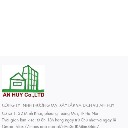
CÔNG TY TNHH THƯƠNG MẠI XÂY LẮP VÀ DỊCH VỤ AN HUY
Cơ sở 1: 32 Minh Khai, phường Tương Mai, TP Hà Nội
Thời gian làm việc: từ 8h-18h hàng ngày trừ Chủ nhật và ngày lễ
Gmap: https://maps.app.goo.gl/rtAo3qJKMtim44do7