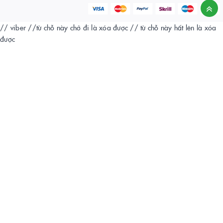
// viber
//từ chỗ này chở đi là xóa được
// từ chỗ này hất lên là xóa
được