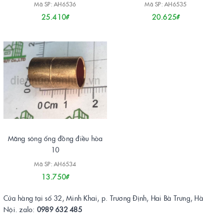
Mã SP: AH6536
Mã SP: AH6535
25.410₫
20.625₫
Măng sông ống đồng điều hòa
10
Mã SP: AH6534
13.750₫
Cửa hàng tại số 32, Minh Khai, p. Trương Định, Hai Bà Trưng, Hà
Nội. zalo:
0989 632 485