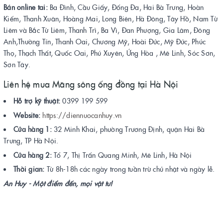
Bán online tai:
Ba Đình, Cầu Giấy, Đống Đa, Hai Bà Trưng, Hoàn
Kiếm, Thanh Xuân, Hoàng Mai, Long Biên, Hà Đông, Tây Hồ, Nam Từ
Liêm và Bắc Từ Liêm, Thanh Trì, Ba Vì, Đan Phượng, Gia Lâm, Đông
Anh,Thường Tín, Thanh Oai, Chương Mỹ, Hoài Đức, Mỹ Đức, Phúc
Thọ, Thạch Thất, Quốc Oai, Phú Xuyên, Ứng Hòa , Mê Linh, Sóc Sơn,
Sơn Tây.
Liên hệ mua Măng sông ống đồng tại Hà Nội
Hỗ trợ kỹ thuật:
0399 199 599
Website:
https://diennuocanhuy.vn
Cửa hàng 1:
32 Minh Khai, phường Trương Định, quận Hai Bà
Trưng, TP Hà Nội.
Cửa hàng 2:
Tổ 7, Thị Trấn Quang Minh, Mê Linh, Hà Nội
Thời gian:
Từ 8h-18h các ngày trong tuần trừ chủ nhật và ngày lễ.
An Huy - Một điểm đến, mọi vật tư!