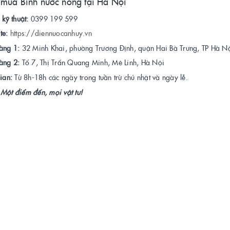
 mua Bình nước nóng tại Hà Nội
 kỹ thuật:
0399 199 599
te:
https://diennuocanhuy.vn
àng 1:
32 Minh Khai, phường Trương Định, quận Hai Bà Trưng, TP Hà Nộ
àng 2:
Tổ 7, Thị Trấn Quang Minh, Mê Linh, Hà Nội
ian:
Từ 8h-18h các ngày trong tuần trừ chủ nhật và ngày lễ.
Một điểm đến, mọi vật tư!