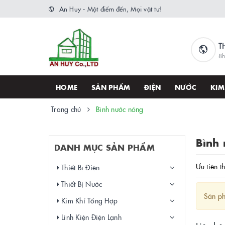
An Huy - Một điểm đến, Mọi vật tư!
T
8h
HOME
SẢN PHẨM
ĐIỆN
NƯỚC
KIM
Trang chủ
Bình nước nóng
Bình
DANH MỤC SẢN PHẨM
Ưu tiên t
Thiết Bị Điện
Thiết Bị Nước
Sản ph
Kim Khí Tổng Hợp
Linh Kiện Điện Lạnh