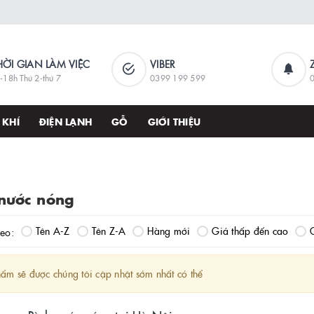
HỜI GIAN LÀM VIỆC
VIBER
-18h Thứ 2-thứ 7
0399 199 599
 KHÍ
ĐIỆN LẠNH
GỖ
GIỚI THIỆU
 nước nóng
Tên A-Z
Tên Z-A
Hàng mới
Giá thấp đến cao
heo:
ẩm sẽ được chúng tôi cập nhật sớm nhất có thể