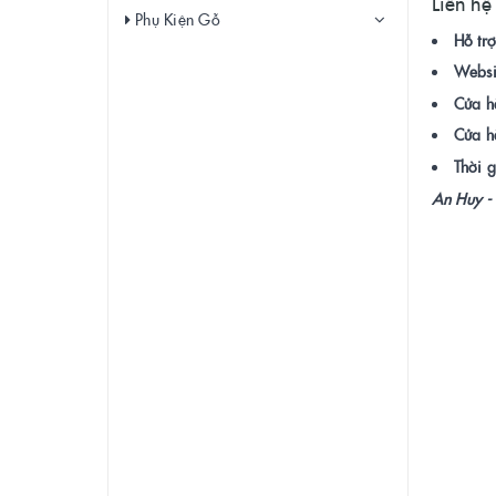
Liên hệ
Phụ Kiện Gỗ
Hỗ trợ
Websi
Cửa h
Cửa h
Thời g
An Huy - 