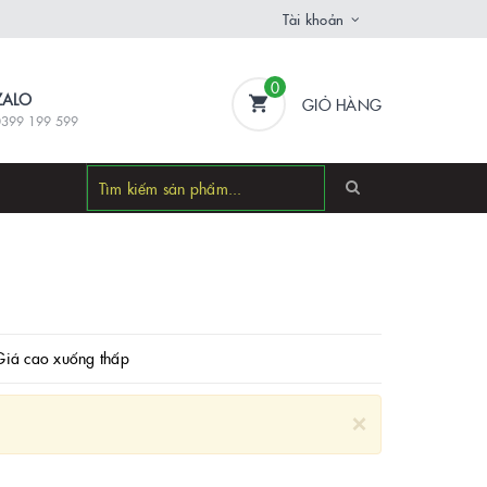
Tài khoản
0
ZALO
GIỎ HÀNG
0399 199 599
Giá cao xuống thấp
×