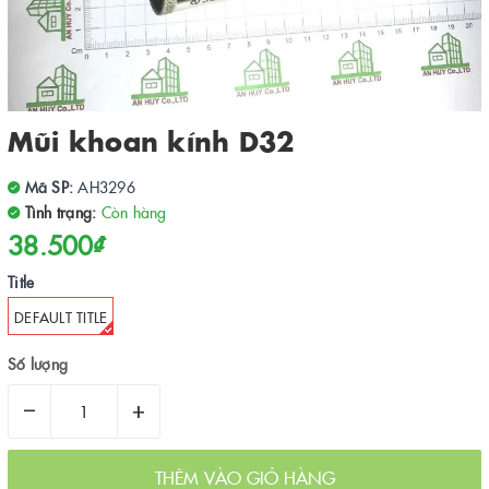
Mũi khoan kính D32
Mã SP:
AH3296
Tình trạng:
Còn hàng
38.500₫
Title
DEFAULT TITLE
Số lượng
–
+
THÊM VÀO GIỎ HÀNG