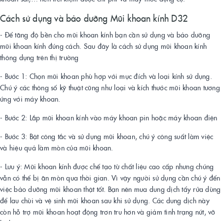
Cách sử dụng và bảo dưỡng Mũi khoan kính D32
- Để tăng độ bền cho mũi khoan kính bạn cần sử dụng và bảo dưỡng
mũi khoan kính đúng cách. Sau đây là cách sử dụng mũi khoan kính
thông dụng trên thị trường
- Bước 1: Chọn mũi khoan phù hợp với mục đích và loại kính sử dụng.
Chú ý các thông số kỹ thuật cũng như loại và kích thước mũi khoan tương
ứng với máy khoan.
- Bước 2: Lắp mũi khoan kính vào máy khoan pin hoặc máy khoan điện
- Bước 3: Bật công tắc và sử dụng mũi khoan, chú ý công suất làm việc
và hiệu quả làm mòn của mũi khoan.
- Lưu ý: Mũi khoan kính được chế tạo từ chất liệu cao cấp nhưng chúng
vẫn có thể bị ăn mòn qua thời gian. Vì vậy người sử dụng cần chú ý đến
việc bảo dưỡng mũi khoan thật tốt. Bạn nên mua dung dịch tẩy rửa dùng
để lau chùi và vệ sinh mũi khoan sau khi sử dụng. Các dung dịch này
còn hỗ trợ mũi khoan hoạt động trơn tru hơn và giảm tình trạng nứt, vỡ