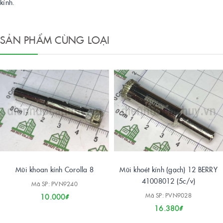
kính.
SẢN PHẨM CÙNG LOẠI
Mũi khoan kính Corolla 8
Mũi khoét kính (gạch) 12 BERRY
41008012 (5c/v)
Mã SP: PVN9240
Mã SP: PVN9028
10.000₫
16.380₫