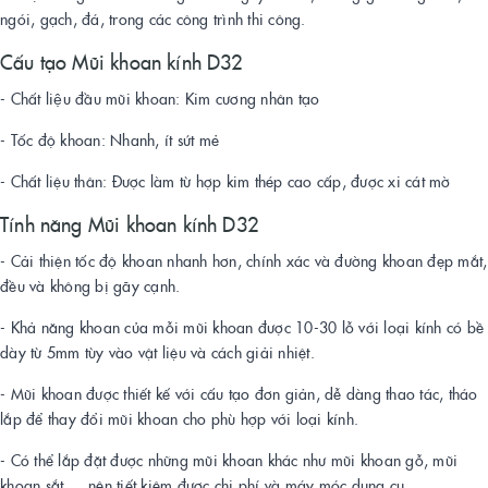
ngói, gạch, đá, trong các công trình thi công.
Cấu tạo Mũi khoan kính D32
- Chất liệu đầu mũi khoan: Kim cương nhân tạo
- Tốc độ khoan: Nhanh, ít sứt mẻ
- Chất liệu thân: Được làm từ hợp kim thép cao cấp, được xi cát mờ
Tính năng Mũi khoan kính D32
- Cải thiện tốc độ khoan nhanh hơn, chính xác và đường khoan đẹp mắt,
đều và không bị gãy cạnh.
- Khả năng khoan của mỗi mũi khoan được 10-30 lỗ với loại kính có bề
dày từ 5mm tùy vào vật liệu và cách giải nhiệt.
- Mũi khoan được thiết kế với cấu tạo đơn giản, dễ dàng thao tác, tháo
lắp để thay đổi mũi khoan cho phù hợp với loại kính.
- Có thể lắp đặt được những mũi khoan khác như mũi khoan gỗ, mũi
khoan sắt,… nên tiết kiệm được chi phí và máy móc dụng cụ.