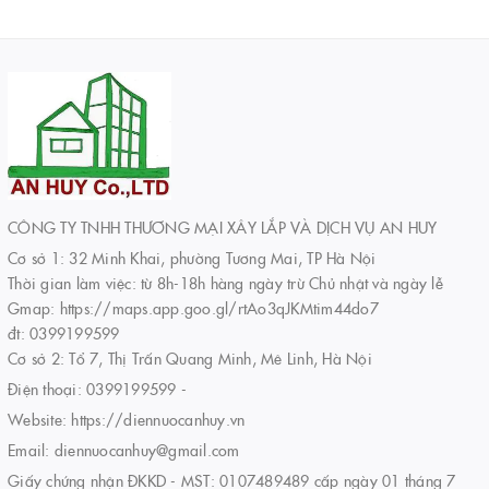
CÔNG TY TNHH THƯƠNG MẠI XÂY LẮP VÀ DỊCH VỤ AN HUY
Cơ sở 1: 32 Minh Khai, phường Tương Mai, TP Hà Nội
Thời gian làm việc: từ 8h-18h hàng ngày trừ Chủ nhật và ngày lễ
Gmap: https://maps.app.goo.gl/rtAo3qJKMtim44do7
đt: 0399199599
Cơ sở 2: Tổ 7, Thị Trấn Quang Minh, Mê Linh, Hà Nội
Điện thoại:
0399199599
-
Website:
https://diennuocanhuy.vn
Email:
diennuocanhuy@gmail.com
Giấy chứng nhận ĐKKD - MST: 0107489489 cấp ngày 01 tháng 7