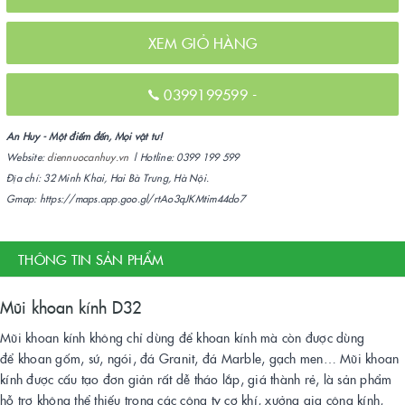
XEM GIỎ HÀNG
0399199599
-
An Huy - Một điểm đến, Mọi vật tư!
Website:
diennuocanhuy.vn
| Hotline: 0399 199 599
Địa chỉ: 32 Minh Khai, Hai Bà Trưng, Hà Nội.
Gmap: https://maps.app.goo.gl/rtAo3qJKMtim44do7
THÔNG TIN SẢN PHẨM
Mũi khoan kính D32
Mũi khoan kính không chỉ dùng để khoan kính mà còn được dùng
để khoan gốm, sứ, ngói, đá Granit, đá Marble, gạch men… Mũi khoan
kính được cấu tạo đơn giản rất dễ tháo lắp, giá thành rẻ, là sản phẩm
hỗ trợ không thể thiếu trong các công ty cơ khí, xưởng gia công kính,