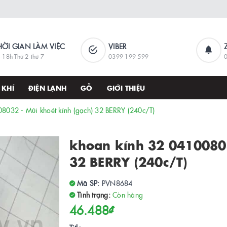
HỜI GIAN LÀM VIỆC
VIBER
-18h Thứ 2-thứ 7
0399 199 599
 KHÍ
ĐIỆN LẠNH
GỖ
GIỚI THIỆU
8032 - Mũi khoét kính (gạch) 32 BERRY (240c/T)
khoan kính 32 04100803
32 BERRY (240c/T)
Mã SP:
PVN8684
Tình trạng:
Còn hàng
46.488₫