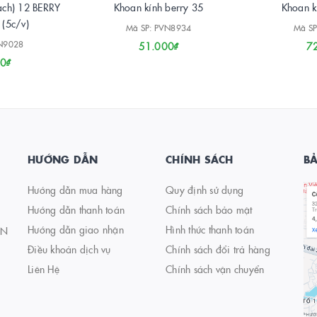
gạch) 12 BERRY
Khoan kính berry 35
Khoan k
(5c/v)
Mã SP: PVN8934
Mã SP
VN9028
51.000₫
7
0₫
HƯỚNG DẪN
CHÍNH SÁCH
B
Hướng dẫn mua hàng
Quy định sử dụng
Hướng dẫn thanh toán
Chính sách bảo mật
Hướng dẫn giao nhận
Hình thức thanh toán
AN
Điều khoản dịch vụ
Chính sách đổi trả hàng
Liên Hệ
Chính sách vận chuyển