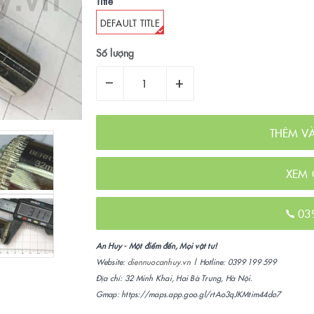
Title
DEFAULT TITLE
Số lượng
–
+
THÊM V
XEM 
03
An Huy - Một điểm đến, Mọi vật tư!
Website:
diennuocanhuy.vn
| Hotline: 0399 199 599
Địa chỉ: 32 Minh Khai, Hai Bà Trưng, Hà Nội.
Gmap: https://maps.app.goo.gl/rtAo3qJKMtim44do7