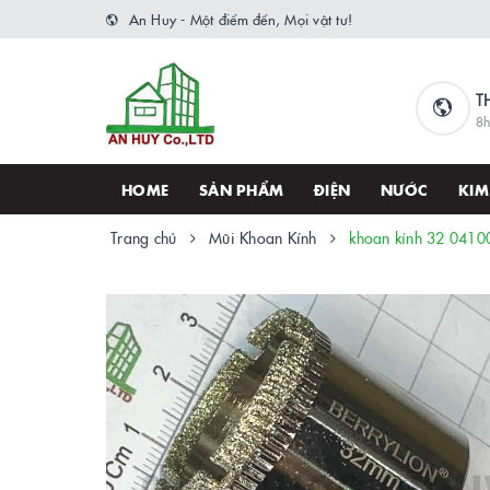
An Huy - Một điểm đến, Mọi vật tư!
T
8h
HOME
SẢN PHẨM
ĐIỆN
NƯỚC
KIM
Trang chủ
Mũi Khoan Kính
khoan kính 32 04100