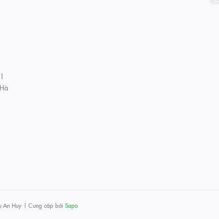
01
 Hà
ụ An Huy
|
Cung cấp bởi
Sapo