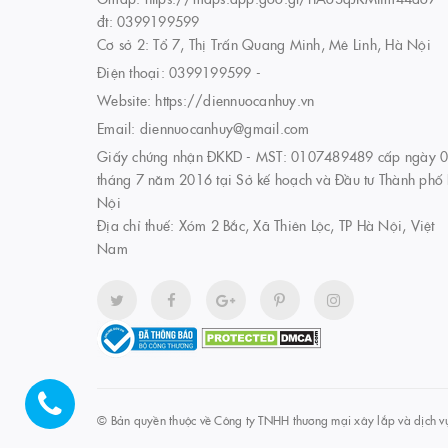
đt: 0399199599
Cơ sở 2: Tổ 7, Thị Trấn Quang Minh, Mê Linh, Hà Nội
Điện thoại:
0399199599
-
Website:
https://diennuocanhuy.vn
Email:
diennuocanhuy@gmail.com
Giấy chứng nhận ĐKKD - MST: 0107489489 cấp ngày 
tháng 7 năm 2016 tại Sở kế hoạch và Đầu tư Thành phố
Nội
Địa chỉ thuế: Xóm 2 Bắc, Xã Thiên Lộc, TP Hà Nội, Việt
Nam
© Bản quyền thuộc về
Công ty TNHH thương mại xây lắp và dịch v