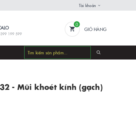
Tài khoản
0
ZALO
GIỎ HÀNG
0399 199 599
2 - Mũi khoét kính (gạch)