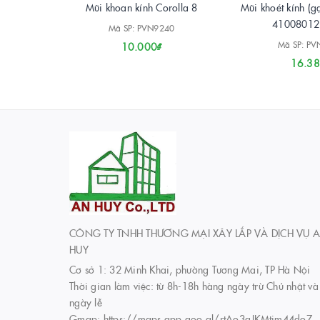
Mũi khoan kính Corolla 8
Mũi khoét kính (
41008012 
Mã SP: PVN9240
Mã SP: P
10.000₫
16.38
CÔNG TY TNHH THƯƠNG MẠI XÂY LẮP VÀ DỊCH VỤ 
HUY
Cơ sở 1: 32 Minh Khai, phường Tương Mai, TP Hà Nội
Thời gian làm việc: từ 8h-18h hàng ngày trừ Chủ nhật và
ngày lễ
Gmap: https://maps.app.goo.gl/rtAo3qJKMtim44do7