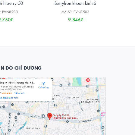
ính berry 50
Berrylion khoan kính 6
Berr
: PVN8933
Mã SP: PVN8503
M
2.750₫
9.846₫
ẢN ĐỒ CHỈ ĐƯỜNG