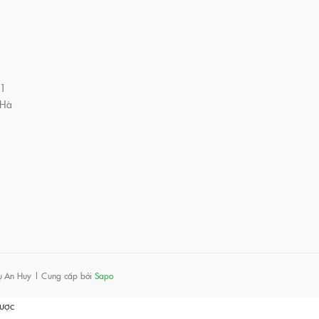
01
 Hà
ụ An Huy
|
Cung cấp bởi
Sapo
được