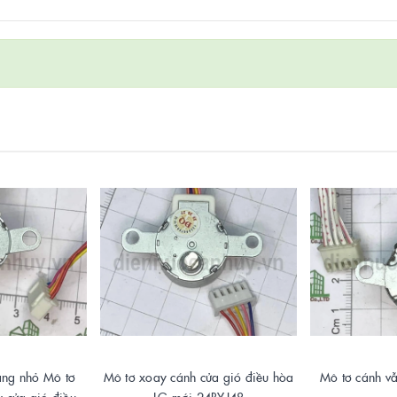
ắng nhỏ Mô tơ
Mô tơ xoay cánh cửa gió điều hòa
Mô tơ cánh v