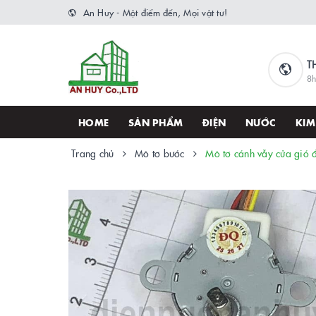
An Huy - Một điểm đến, Mọi vật tư!
T
8h
HOME
SẢN PHẨM
ĐIỆN
NƯỚC
KIM
Trang chủ
Mô tơ bước
Mô tơ cánh vẫy cửa gió 