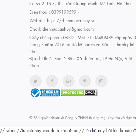
Cơ sở 2: Tổ 7, Thị Trấn Quang Minh, Mê Linh, Hà Nội
Điện thoại:
0399199599
-
Website:
https://diennuocanhuy.vn
Email:
diennuocanhuy@gmail.com
Giấy chứng nhận ĐKKD - MST: 0107489489 cấp ngày 
tháng 7 năm 2016 tại Sở kế hoạch và Đầu tư Thành phố
Nội
Địa chỉ thuế: Xóm 2 Bắc, Xã Thiên Lộc, TP Hà Nội, Việt
Nam
© Bản quyền thuộc về
Công ty TNHH thương mại xây lắp và dịch v
// viber
//từ chỗ này chở đi là xóa được
// từ chỗ này hất lên là xóa 