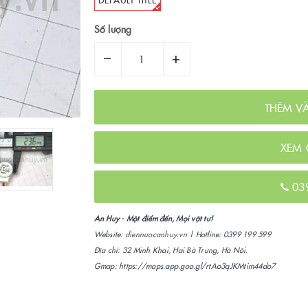
Số lượng
–
+
THÊM V
XEM 
03
An Huy - Một điểm đến, Mọi vật tư!
Website:
diennuocanhuy.vn
| Hotline: 0399 199 599
Địa chỉ: 32 Minh Khai, Hai Bà Trưng, Hà Nội.
Gmap: https://maps.app.goo.gl/rtAo3qJKMtim44do7