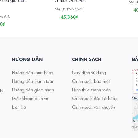
y cửa gió điều
LG mới 24BYJ48
Mã S
Mã SP: PVN7675
4
VN8910
45.360₫
0₫
HƯỚNG DẪN
CHÍNH SÁCH
B
Hướng dẫn mua hàng
Quy định sử dụng
Hướng dẫn thanh toán
Chính sách bảo mật
Hướng dẫn giao nhận
Hình thức thanh toán
AN
Điều khoản dịch vụ
Chính sách đổi trả hàng
Liên Hệ
Chính sách vận chuyển