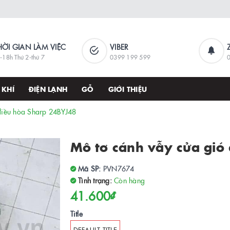
HỜI GIAN LÀM VIỆC
VIBER
-18h Thứ 2-thứ 7
0399 199 599
 KHÍ
ĐIỆN LẠNH
GỖ
GIỚI THIỆU
điều hòa Sharp 24BYJ48
Mô tơ cánh vẫy cửa gió
Mã SP:
PVN7674
Tình trạng:
Còn hàng
41.600₫
Title
DEFAULT TITLE