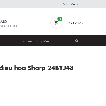
Tài khoản
0
ZALO
GIỎ HÀNG
0399 199 599
 điều hòa Sharp 24BYJ48