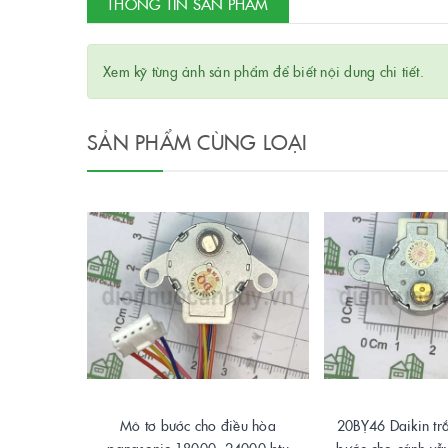
THÔNG TIN SẢN PHẨM
Xem kỹ từng ảnh sản phẩm để biết nội dung chi tiết.
SẢN PHẨM CÙNG LOẠI
Mô tơ bước cho điều hòa
20BỴ46 Daikin tr