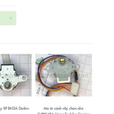
×
ẫy SP BN2A Daikin
Mô tơ cánh vẫy chân nhỏ
Mô tơ 