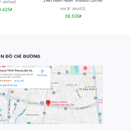
24BYJ48A Haier Toshiba Carrier
2
P: AH9445
Mã SP: AH4532
0.425₫
38.500₫
ẢN ĐỒ CHỈ ĐƯỜNG