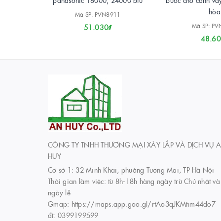
panasonic 18000, 24000 btu
bước cho cánh vẫ
hòa
Mã SP: PVN8911
Mã SP: P
51.030₫
48.60
CÔNG TY TNHH THƯƠNG MẠI XÂY LẮP VÀ DỊCH VỤ 
HUY
Cơ sở 1: 32 Minh Khai, phường Tương Mai, TP Hà Nội
Thời gian làm việc: từ 8h-18h hàng ngày trừ Chủ nhật và
ngày lễ
Gmap: https://maps.app.goo.gl/rtAo3qJKMtim44do7
đt: 0399199599