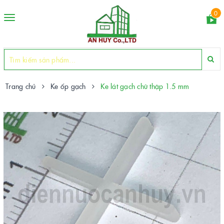
0
Toggle
navigation
Trang chủ
Ke ốp gạch
Ke lát gạch chữ thập 1.5 mm