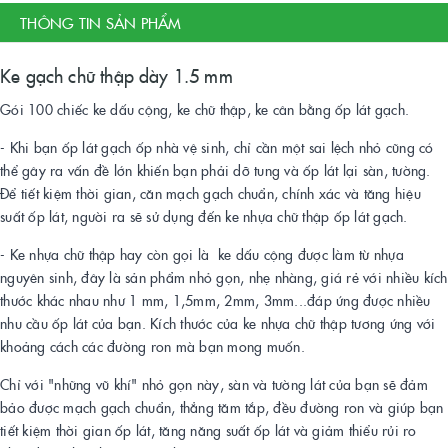
THÔNG TIN SẢN PHẨM
Ke gạch chữ thập dày 1.5 mm
Gói 100 chiếc ke dấu cộng, ke chữ thập, ke cân bằng ốp lát gạch.
- Khi bạn ốp lát gạch ốp nhà vệ sinh, chỉ cần một sai lệch nhỏ cũng có
thể gây ra vấn đề lớn khiến bạn phải dỡ tung và ốp lát lại sàn, tường.
Để tiết kiệm thời gian, căn mạch gạch chuẩn, chính xác và tăng hiệu
suất ốp lát, người ra sẽ sử dụng đến ke nhựa chữ thập ốp lát gạch.
- Ke nhựa chữ thập hay còn gọi là ke dấu cộng được làm từ nhựa
nguyên sinh, đây là sản phẩm nhỏ gọn, nhẹ nhàng, giá rẻ với nhiều kích
thước khác nhau như 1 mm, 1,5mm, 2mm, 3mm...đáp ứng được nhiều
nhu cầu ốp lát của bạn. Kích thước của ke nhựa chữ thập tương ứng với
khoảng cách các đường ron mà bạn mong muốn.
Chỉ với "những vũ khí" nhỏ gọn này, sàn và tường lát của bạn sẽ đảm
bảo được mạch gạch chuẩn, thẳng tăm tắp, đều đường ron và giúp bạn
tiết kiệm thời gian ốp lát, tăng năng suất ốp lát và giảm thiểu rủi ro