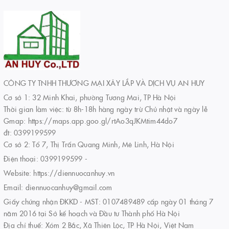
CÔNG TY TNHH THƯƠNG MẠI XÂY LẮP VÀ DỊCH VỤ AN HUY
Cơ sở 1: 32 Minh Khai, phường Tương Mai, TP Hà Nội
Thời gian làm việc: từ 8h-18h hàng ngày trừ Chủ nhật và ngày lễ
Gmap: https://maps.app.goo.gl/rtAo3qJKMtim44do7
đt: 0399199599
Cơ sở 2: Tổ 7, Thị Trấn Quang Minh, Mê Linh, Hà Nội
Điện thoại:
0399199599
-
Website:
https://diennuocanhuy.vn
Email:
diennuocanhuy@gmail.com
Giấy chứng nhận ĐKKD - MST: 0107489489 cấp ngày 01 tháng 7
năm 2016 tại Sở kế hoạch và Đầu tư Thành phố Hà Nội
Địa chỉ thuế: Xóm 2 Bắc, Xã Thiên Lộc, TP Hà Nội, Việt Nam