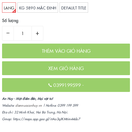
LẠNG
KG 5890 MẶC ĐỊNH
DEFAULT TITLE
Số lượng
–
+
THÊM VÀO GIỎ HÀNG
XEM GIỎ HÀNG
0399199599
-
An Huy - Một điểm đến, Mọi vật tư!
Website:
diennuocanhuy.vn
| Hotline: 0399 199 599
Địa chỉ: 32 Minh Khai, Hai Bà Trưng, Hà Nội.
Gmap: https://maps.app.goo.gl/rtAo3qJKMtim44do7