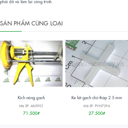
phải dỡ và làm lại công trình.
SẢN PHẨM CÙNG LOẠI
Kích nâng gạch
Ke lát gạch chữ thập 2.5 mm
Mã SP: AH3901
Mã SP: PVN7396
71.500₫
27.500₫