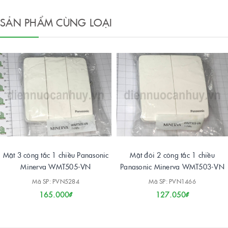
SẢN PHẨM CÙNG LOẠI
Mặt 3 công tắc 1 chiều Panasonic
Mặt đôi 2 công tắc 1 chiều
Minerva WMT505-VN
Panasonic Minerva WMT503-VN
Mã SP: PVN5284
Mã SP: PVN1466
165.000₫
127.050₫