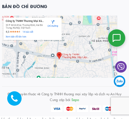
BẢN ĐỒ CHỈ ĐƯỜNG
© Bản quyền thuộc về
Công ty TNHH thương mại xây lắp và dịch vụ An Huy
Cung cấp bởi
Sapo
// viber
//từ chỗ này chở đi là xóa được
// từ chỗ này hất lên là xóa
được