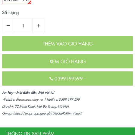
Số lượng
–
+
THÊM VÀO GIỎ HÀNG
XEM GIỎ HÀNG
0399199599
-
An Huy - Một điểm đến, Mọi vật tư!
Website:
diennuocanhuy.vn
| Hotline: 0399 199 599
Địa chỉ: 32 Minh Khai, Hai Bà Trưng, Hà Nội.
Gmap: https://maps.app.goo.gl/rtAo3qJKMtim44do7
THÔNG TIN SẢN PHẨM