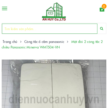
0
Toggle
navigation
Trang chủ
Công tắc ổ cắm panasonic
Mặt đôi 2 công tắc 2
chiều Panasonic Minerva WMT504-VN