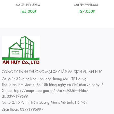
Mã SP: PVN5284
Mã SP: PVN1466
165.000₫
127.050₫
CÔNG TY TNHH THƯƠNG MẠI XÂY LẮP VÀ DỊCH VỤ AN HUY
Cơ sở 1: 32 Minh Khai, phường Tương Mai, TP Hà Nội
Thời gian làm việc: từ 8h-18h hàng ngày trừ Chủ nhật và ngày lễ
Gmap: https://maps.app.goo.gl/rtAo3qJKMtim44do7
đt: 0399199599
Cơ sở 2: Tổ 7, Thị Trấn Quang Minh, Mê Linh, Hà Nội
Điện thoại:
0399199599
-