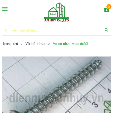
0
Toggle
navigation
Trang chủ
Vít Nở Nhựa
Vít nở nhựa mập 6x50