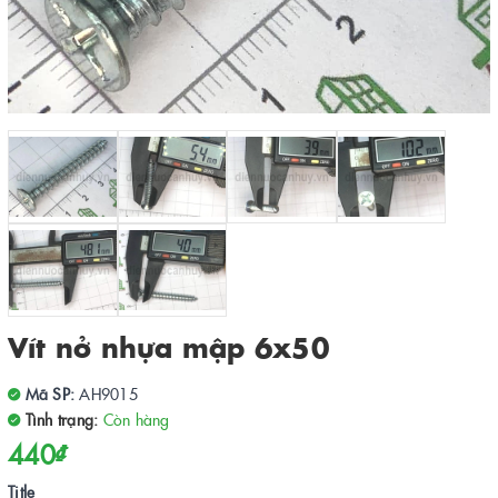
Vít nở nhựa mập 6x50
Mã SP:
AH9015
Tình trạng:
Còn hàng
440₫
Title