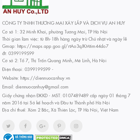
CÔNG TY TNHH THƯƠNG MẠI XÂY LẮP VÀ DỊCH VỤ AN HUY
Cơ sở 1: 32 Minh Khai, phường Tương Mai, TP Hà Nội
Thời gian làm việc: từ 8h-18h hàng ngày trừ Chủ nhật và ngày lễ
Gmap: https://maps.app.goo.gl/rtAo3qJKMtim44do7
đt: 0399199599
Cơ sở 2: Tổ 7, Thị Trấn Quang Minh, Mê Linh, Hà Nội
Điện thoại:
0399199599
-
Website:
https://diennuocanhuy.vn
Email:
diennuocanhuy@gmail.com
Giấy chứng nhận ĐKKD - MST: 0107489489 cấp ngày 01 tháng 7
năm 2016 tại Sở kế hoạch và Đầu tư Thành phố Hà Nội
Địa chỉ thuế: Xóm 2 Bắc, Xã Thiên Lộc, TP Hà Nội, Việt Nam