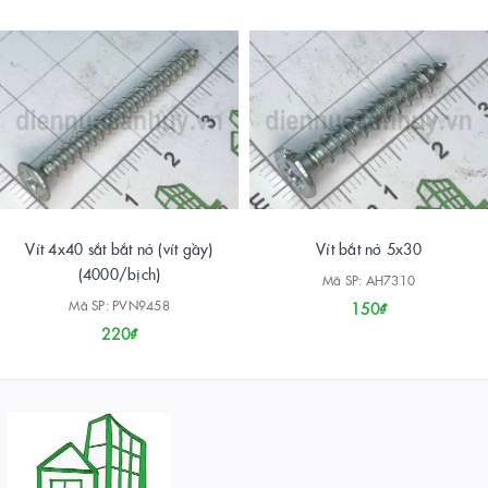
Vít 4x40 sắt bắt nở (vít gầy)
Vít bắt nở 5x30
(4000/bịch)
Mã SP: AH7310
Mã SP: PVN9458
150₫
220₫