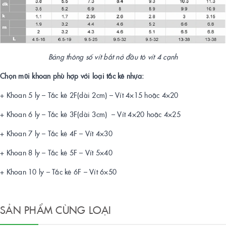
Bảng thông số vít bắt nở đầu tô vít 4 cạnh
Chọn mũi khoan phù hợp với loại tắc kê nhựa:
+ Khoan 5 ly – Tắc kê 2F(dài 2cm) – Vít 4×15 hoặc 4×20
+ Khoan 6 ly – Tắc kê 3F(dài 3cm) – Vít 4×20 hoặc 4×25
+ Khoan 7 ly – Tắc kê 4F – Vít 4×30
+ Khoan 8 ly – Tắc kê 5F – Vít 5×40
+ Khoan 10 ly – Tắc kê 6F – Vít 6×50
SẢN PHẨM CÙNG LOẠI