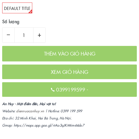
DEFAULT TITLE
Số lượng
–
+
THÊM VÀO GIỎ HÀNG
XEM GIỎ HÀNG
0399199599
-
An Huy - Một điểm đến, Mọi vật tư!
Website:
diennuocanhuy.vn
| Hotline: 0399 199 599
Địa chỉ: 32 Minh Khai, Hai Bà Trưng, Hà Nội.
Gmap: https://maps.app.goo.gl/rtAo3qJKMtim44do7