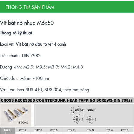
THÔNG TIN SẢN PHẨM
Vít bắt nở nhựa M6x50
Thông số kỹ thuật
Loại vít: Vít bắt nở đầu tô vít 4 cạnh
Tiêu chuẩn: DIN 7982
Đường kính: M2.9: M3.5: M3.9: M4.2: M4.8
Chiềudài: L=5mm~100mm
Vật liệu: Inox SUS 410, SUS 304, thép mạ trắng