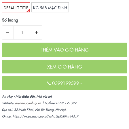
DEFAULT TITLE
KG 568 MẶC ĐỊNH
Số lượng
–
+
THÊM VÀO GIỎ HÀNG
XEM GIỎ HÀNG
0399199599
-
An Huy - Một điểm đến, Mọi vật tư!
Website:
diennuocanhuy.vn
| Hotline: 0399 199 599
Địa chỉ: 32 Minh Khai, Hai Bà Trưng, Hà Nội.
Gmap: https://maps.app.goo.gl/rtAo3qJKMtim44do7