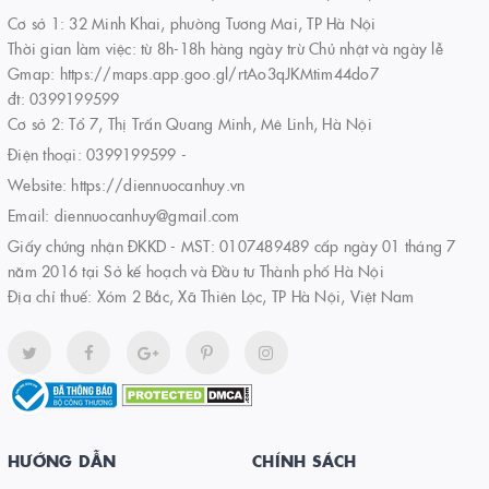
Cơ sở 1: 32 Minh Khai, phường Tương Mai, TP Hà Nội
Thời gian làm việc: từ 8h-18h hàng ngày trừ Chủ nhật và ngày lễ
Gmap: https://maps.app.goo.gl/rtAo3qJKMtim44do7
đt: 0399199599
Cơ sở 2: Tổ 7, Thị Trấn Quang Minh, Mê Linh, Hà Nội
Điện thoại:
0399199599
-
Website:
https://diennuocanhuy.vn
Email:
diennuocanhuy@gmail.com
Giấy chứng nhận ĐKKD - MST: 0107489489 cấp ngày 01 tháng 7
năm 2016 tại Sở kế hoạch và Đầu tư Thành phố Hà Nội
Địa chỉ thuế: Xóm 2 Bắc, Xã Thiên Lộc, TP Hà Nội, Việt Nam
HƯỚNG DẪN
CHÍNH SÁCH