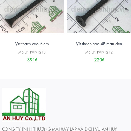
Vít thạch cao 5 cm
Vít thạch cao 4P mầu đen
Mã SP: PVN1213
Mã SP: PVN1212
391₫
220₫
CÔNG TY TNHH THƯƠNG MẠI XÂY LẮP VÀ DỊCH VỤ AN HUY